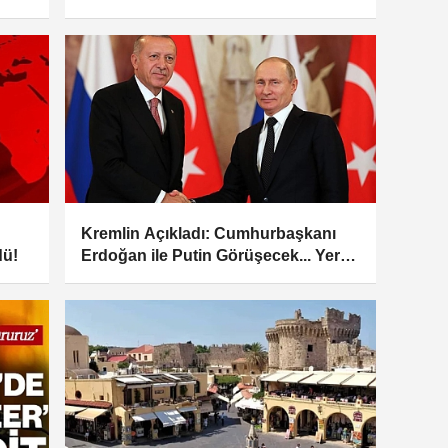
değiştirip Kanada'ya firar etmiş
Kremlin Açıkladı: Cumhurbaşkanı
dü!
Erdoğan ile Putin Görüşecek... Yer
Belli Oldu