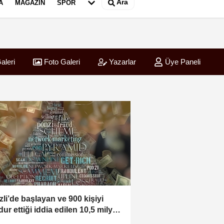
Ara
A
MAGAZIN
SPOR
aleri
Foto Galeri
Yazarlar
Üye Paneli
zli’de başlayan ve 900 kişiyi
ur ettiği iddia edilen 10,5 milyar
lık yatırım vurgunu Tayland’da