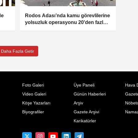
de
Rodos Adası’nda kamu görevlilerine
yolsuzluk operasyonu 20'den fazla
tutuklama
Daha Fazla Getir
Foto Galeri
Üye Paneli
Hava 
Video Galeri
Günün Haberleri
Gazete
Köşe Yazarları
Arşiv
Nöbetc
Biyografiler
Gazete Arşivi
Namaz 
Karikatürler