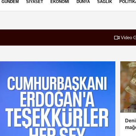
GÜNDEM
SIYASET
EKONOMI
DÜNYA
SAĞLIK
POLITIK
izlilik İlkeleri
Video G
Deni
mağd
lira