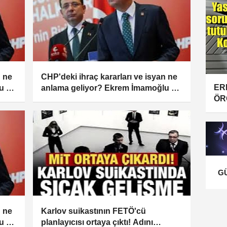
n ne
CHP'deki ihraç kararları ve isyan ne
ER
u ve
anlama geliyor? Ekrem İmamoğlu ve
ÖR
ekibi hakkında şok sözler!
G
n ne
Karlov suikastının FETÖ'cü
u ve
planlayıcısı ortaya çıktı! Adını