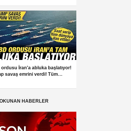
ldü
ordusu İran'a abluka başlatıyor!
p savaş emrini verdi! Tüm
aya ilan ettiler
 OKUNAN HABERLER