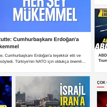
çözü
Rutte: Cumhurbaşkanı Erdoğan'a
mükemmel
e, Cumhurbaşkanı Erdoğan'a teşekkür etti ve
ABD 
Trum
öyledi. Türkiye'nin NATO için oldukça önemli
düny
vunma alanında da güçlendiğini belirtti.
ÇOK