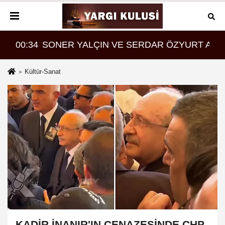
ASI MI?
ama geldi
00:34
SONER YALÇIN VE SERDAR ÖZYURT ARAS
08:
Kültür-Sanat
KADİR İNANIR'IN CENAZESİNDE CHP