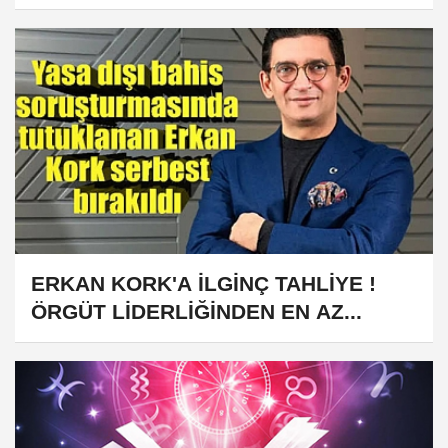
ERKAN KORK'A İLGİNÇ TAHLİYE !
ÖRGÜT LİDERLİĞİNDEN EN AZ...