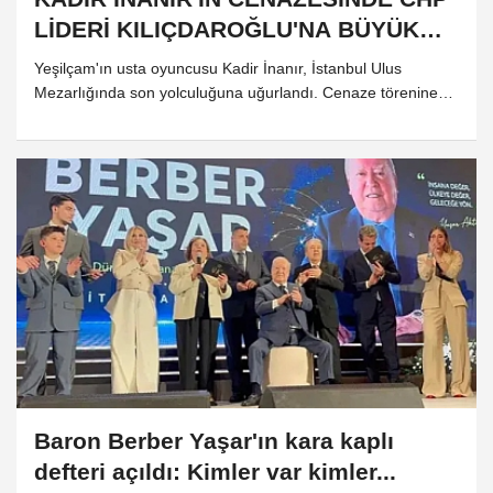
LİDERİ KILIÇDAROĞLU'NA BÜYÜK
SAYGISIZLIK !
Yeşilçam'ın usta oyuncusu Kadir İnanır, İstanbul Ulus
Mezarlığında son yolculuğuna uğurlandı. Cenaze törenine
sanat ve siyaset dünyasından çok sayıda isim katılırken,
CHP Genel Başkanı Kemal Kılıçdaroğlu, cenaze alanına
gelirken Özgür Özel'e yakınlığıyla bilinen kişilerce kısa süre
yuhalandı. Cenazelerde yuhalama veya protesto gibi
eylemler, hem geleneksel örf ve adetlerimize hem de dini
inançlara göre saygısızlık ve büyük bir vefasızlık olarak kabul
edilir.
Baron Berber Yaşar'ın kara kaplı
defteri açıldı: Kimler var kimler...