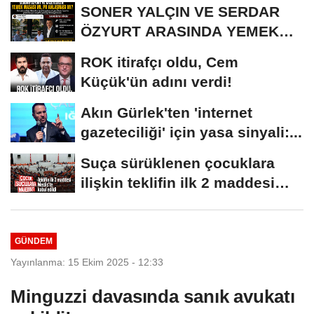
SONER YALÇIN VE SERDAR
ÖZYURT ARASINDA YEMEK
MASASI MI PR ANLAŞMASI...
ROK itirafçı oldu, Cem
Küçük'ün adını verdi!
Akın Gürlek'ten 'internet
gazeteciliği' için yasa sinyali:...
Suça sürüklenen çocuklara
ilişkin teklifin ilk 2 maddesi
kabul edildi
GÜNDEM
Yayınlanma: 15 Ekim 2025 - 12:33
Minguzzi davasında sanık avukatı