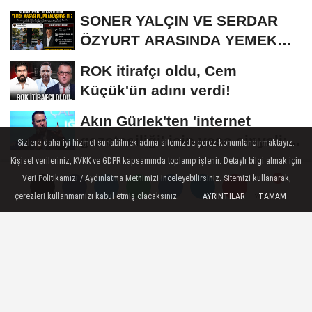
SONER YALÇIN VE SERDAR
ÖZYURT ARASINDA YEMEK
MASASI MI PR ANLAŞMASI...
ROK itirafçı oldu, Cem
Küçük'ün adını verdi!
Akın Gürlek'ten 'internet
gazeteciliği' için yasa sinyali:...
Sizlere daha iyi hizmet sunabilmek adına sitemizde çerez konumlandırmaktayız.
Kişisel verileriniz, KVKK ve GDPR kapsamında toplanıp işlenir. Detaylı bilgi almak için
Suça sürüklenen çocuklara
Veri Politikamızı / Aydınlatma Metnimizi inceleyebilirsiniz. Sitemizi kullanarak,
ilişkin teklifin ilk 2 maddesi
çerezleri kullanmamızı kabul etmiş olacaksınız.
AYRINTILAR
TAMAM
Yorumlar
Yorumlar
Yorumlar
kabul edildi
GÜNDEM
Yayınlanma: 15 Ekim 2025 - 12:37
AYM, Erdoğan'ın bir yetkisini iptal