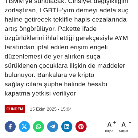
TBMM'ye sunulacak. Cinsiyet değişikliğini
zorlaştıran, LGBTİ+’yım demeyi adeta suç
haline getirecek teklifle hapis cezalarında
artış öngörülüyor. Pakette ifade
özgürlüklerini ihlal ettiği gerekçesiyle AYM
tarafından iptal edilen erişim engeli
düzenlemesi de yer alırken suça
sürüklenen çocuklara ilişkin de maddeler
bulunuyor. Bankalara ve kripto
sağlayıcılara şüphe halinde hesabı
kapatma yetkisi veriliyor
15 Ekim 2025 - 15:04
GÜNDEM
A
A
Büyüt
Küçült