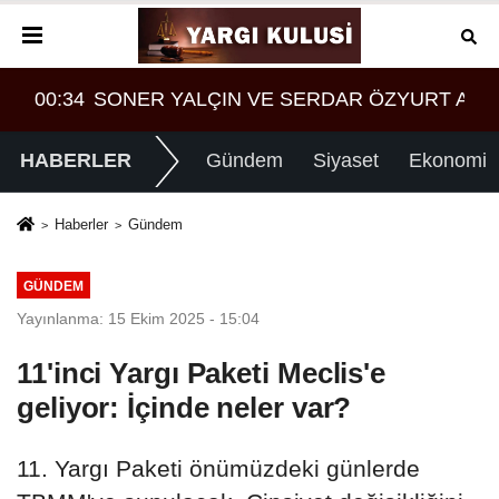
T ARASINDA YEMEK MASASI MI PR ANLAŞMASI MI
08:28
Tasarruf finansman şirketlerine sınırlama geld
HABERLER
Gündem
Siyaset
Ekonomi
Haberler
Gündem
GÜNDEM
Yayınlanma: 15 Ekim 2025 - 15:04
11'inci Yargı Paketi Meclis'e
geliyor: İçinde neler var?
11. Yargı Paketi önümüzdeki günlerde