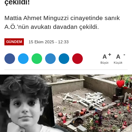
çekildi!
Mattia Ahmet Minguzzi cinayetinde sanık
A.Ö.’nün avukatı davadan çekildi.
15 Ekim 2025 - 12:33
GÜNDEM
A
A
Büyüt
Küçült