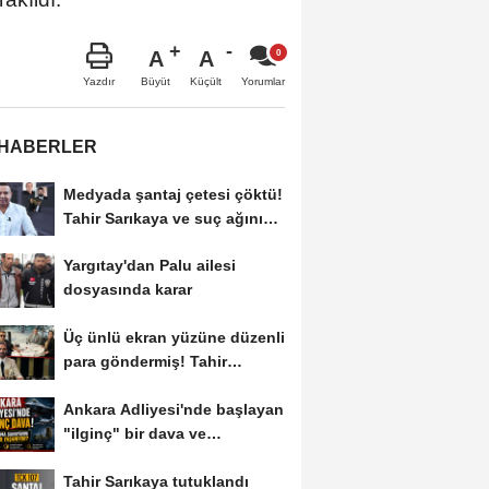
A
A
Büyüt
Küçült
Yazdır
Yorumlar
 HABERLER
Medyada şantaj çetesi çöktü!
Tahir Sarıkaya ve suç ağının
kirli...
Yargıtay'dan Palu ailesi
dosyasında karar
Üç ünlü ekran yüzüne düzenli
para göndermiş! Tahir
Sarıkaya...
Ankara Adliyesi'nde başlayan
"ilginç" bir dava ve
savunma...
Tahir Sarıkaya tutuklandı