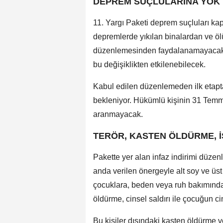
DEPREM SUÇLULARINA YOK
11. Yargı Paketi deprem suçluları kap
depremlerde yıkılan binalardan ve öl
düzenlemesinden faydalanamayacak. 
bu değişiklikten etkilenebilecek.
Kabul edilen düzenlemeden ilk etapt
bekleniyor. Hükümlü kişinin 31 Temmu
aranmayacak.
TERÖR, KASTEN ÖLDÜRME, İ
Pakette yer alan infaz indirimi düzen
anda verilen önergeyle alt soy ve üst
çocuklara, beden veya ruh bakımınd
öldürme, cinsel saldırı ile çocuğun ci
Bu kişiler dışındaki kasten öldürme v