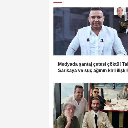
Medyada şantaj çetesi çöktü! Ta
Sarıkaya ve suç ağının kirli ilişki
zinciri...