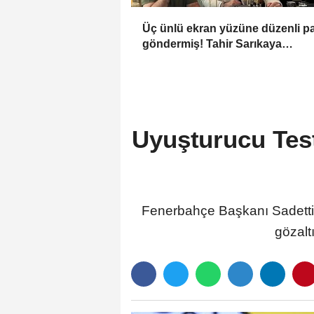
Üç ünlü ekran yüzüne düzenli p
göndermiş! Tahir Sarıkaya
operasyonu genişleyecek mi?
Uyuşturucu Test
Fenerbahçe Başkanı Sadettin 
gözalt