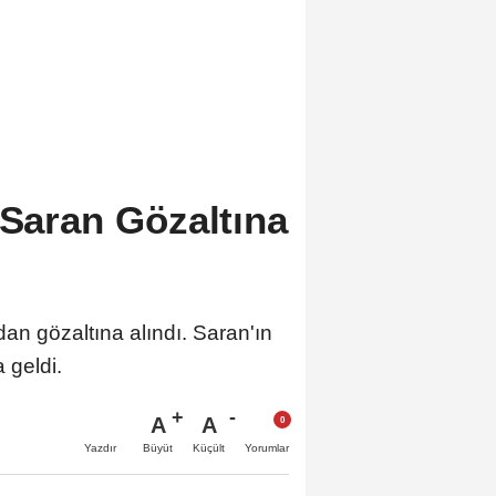
 Saran Gözaltına
an gözaltına alındı. Saran'ın
 geldi.
A
A
Büyüt
Küçült
Yazdır
Yorumlar