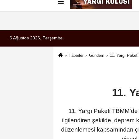
Künye
İletişim
Çerez Politikası
G
6 Ağustos 2026, Perşembe
Haberler
Gündem
11. Yargı Paket
11. Y
11. Yargı Paketi TBMM'de k
ilgilendiren şekilde, deprem
düzenlemesi kapsamından çıkar
cinsel