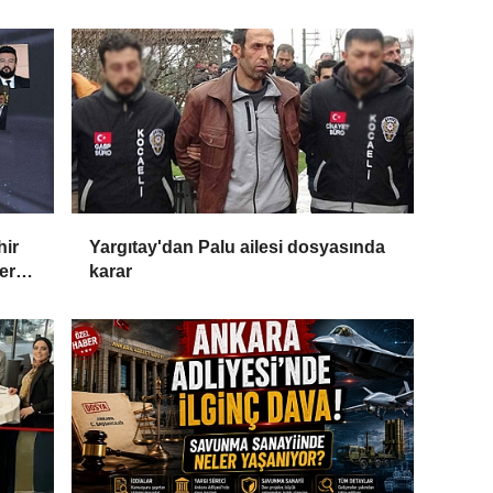
hir
Yargıtay'dan Palu ailesi dosyasında
ler
karar