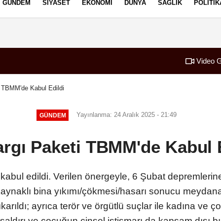
GÜNDEM
SIYASET
EKONOMI
DÜNYA
SAĞLIK
POLITIK
izlilik İlkeleri
Video G
i TBMM'de Kabul Edildi
Yayınlanma: 24 Aralık 2025 - 21:49
GÜNDEM
argı Paketi TBMM'de Kabul 
abul edildi. Verilen önergeyle, 6 Şubat depremlerin
 kaynaklı bina yıkımı/çökmesi/hasarı sonucu meydan
ıldı; ayrıca terör ve örgütlü suçlar ile kadına ve 
 saldırı ve çocuğun cinsel istismarı da kapsam dışı bır