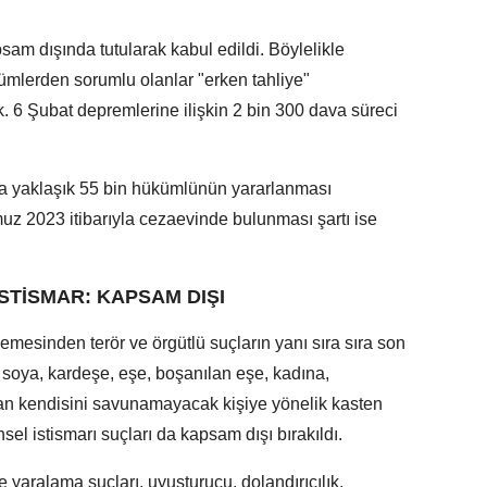
sam dışında tutularak kabul edildi. Böylelikle
ümlerden sorumlu olanlar "erken tahliye"
6 Şubat depremlerine ilişkin 2 bin 300 dava süreci
a yaklaşık 55 bin hükümlünün yararlanması
z 2023 itibarıyla cezaevinde bulunması şartı ise
STİSMAR: KAPSAM DIŞI
lemesinden terör ve örgütlü suçların yanı sıra sıra son
 soya, kardeşe, eşe, boşanılan eşe, kadına,
an kendisini savunamayacak kişiye yönelik kasten
nsel istismarı suçları da kapsam dışı bırakıldı.
e yaralama suçları, uyuşturucu, dolandırıcılık,