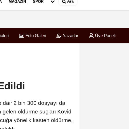
Ara
A
MAGAZIN
SPOR
aleri
Foto Galeri
Yazarlar
Üye Paneli
Edildi
e dair 2 bin 300 dosyayı da
a gelen öldürme suçları Kovid
çocuğa yönelik kasten öldürme,
akıldı.