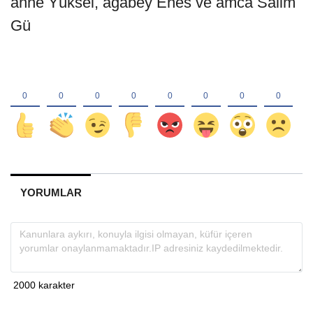
anne Yüksel, ağabey Enes ve amca Salim
Gü
YORUMLAR