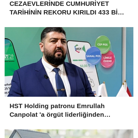
CEZAEVLERİNDE CUMHURİYET
TARİHİNİN REKORU KIRILDI 433 BİN
520 KİŞİ VAR!
HST Holding patronu Emrullah
Canpolat 'a örgüt liderliğinden
iddianame hazırlandı.. Tüm
malvarlığına el konuldu