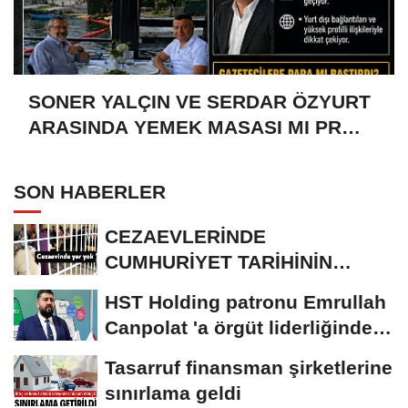
SONER YALÇIN VE SERDAR ÖZYURT
ARASINDA YEMEK MASASI MI PR
ANLAŞMASI MI?
SON HABERLER
CEZAEVLERİNDE
CUMHURİYET TARİHİNİN
REKORU KIRILDI 433 BİN 520
HST Holding patronu Emrullah
KİŞİ...
Canpolat 'a örgüt liderliğinden
iddianame...
Tasarruf finansman şirketlerine
sınırlama geldi