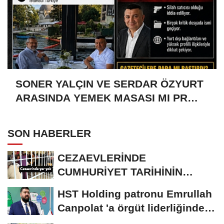
SONER YALÇIN VE SERDAR ÖZYURT
ARASINDA YEMEK MASASI MI PR
ANLAŞMASI MI?
SON HABERLER
CEZAEVLERİNDE
CUMHURİYET TARİHİNİN
REKORU KIRILDI 433 BİN 520
HST Holding patronu Emrullah
KİŞİ...
Canpolat 'a örgüt liderliğinden
iddianame...