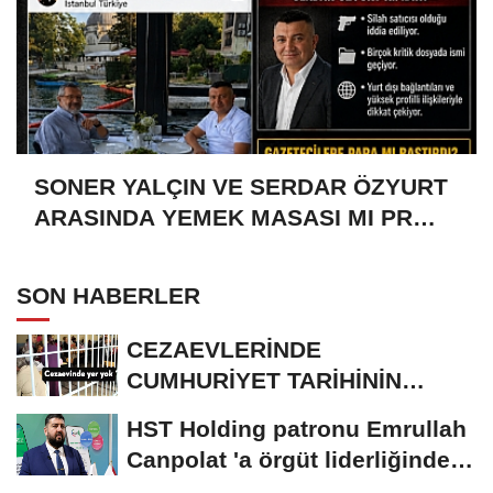
SONER YALÇIN VE SERDAR ÖZYURT
ARASINDA YEMEK MASASI MI PR
ANLAŞMASI MI?
SON HABERLER
CEZAEVLERİNDE
CUMHURİYET TARİHİNİN
REKORU KIRILDI 433 BİN 520
HST Holding patronu Emrullah
KİŞİ...
Canpolat 'a örgüt liderliğinden
iddianame...