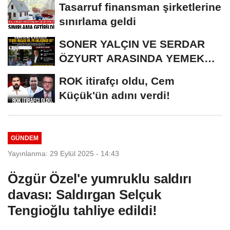
Tasarruf finansman şirketlerine
sınırlama geldi
SONER YALÇIN VE SERDAR
ÖZYURT ARASINDA YEMEK
MASASI MI PR ANLAŞMASI...
ROK itirafçı oldu, Cem
Küçük'ün adını verdi!
GÜNDEM
Yayınlanma: 29 Eylül 2025 - 14:43
Özgür Özel'e yumruklu saldırı
davası: Saldırgan Selçuk
Tengioğlu tahliye edildi!