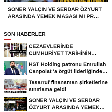
SONER YALÇIN VE SERDAR ÖZYURT
ARASINDA YEMEK MASASI MI PR
ANLAŞMASI MI?
SON HABERLER
CEZAEVLERİNDE
CUMHURİYET TARİHİNİN
REKORU KIRILDI 433 BİN 520
HST Holding patronu Emrullah
KİŞİ...
Canpolat 'a örgüt liderliğinden
iddianame...
Tasarruf finansman şirketlerine
sınırlama geldi
SONER YALÇIN VE SERDAR
ÖZYURT ARASINDA YEMEK