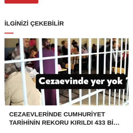
İLGINIZI ÇEKEBILIR
CEZAEVLERİNDE CUMHURİYET
TARİHİNİN REKORU KIRILDI 433 BİN
520 KİŞİ VAR!