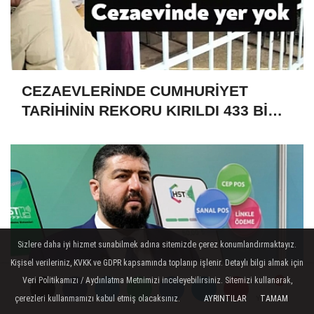
CEZAEVLERİNDE CUMHURİYET
TARİHİNİN REKORU KIRILDI 433 BİN
520 KİŞİ VAR!
Sizlere daha iyi hizmet sunabilmek adına sitemizde çerez konumlandırmaktayız.
Kişisel verileriniz, KVKK ve GDPR kapsamında toplanıp işlenir. Detaylı bilgi almak için
Veri Politikamızı / Aydınlatma Metnimizi inceleyebilirsiniz. Sitemizi kullanarak,
çerezleri kullanmamızı kabul etmiş olacaksınız.
AYRINTILAR
TAMAM
Yorumlar
Yorumlar
Yorumlar