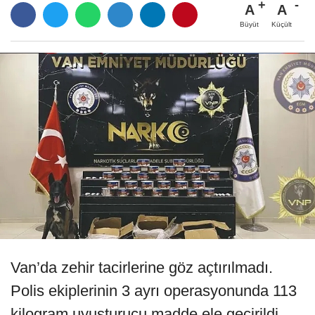
A
A
Büyüt
Küçült
Van’da zehir tacirlerine göz açtırılmadı.
Polis ekiplerinin 3 ayrı operasyonunda 113
kilogram uyuşturucu madde ele geçirildi.