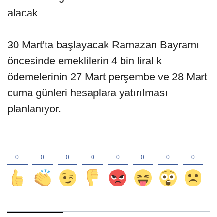
27-28 MART TARİHLERİNDE
HESAPLARA YATIRILACAK
Habertürk'ün haberine göre; bu hafta
itibarıyla Meclis'ten geçerek yasalaşması
beklenen düzenleme sonucunda emekliler,
SSK, Bağ-Kur ve Emekli Sandığı
statülerine göre ödemeleri iki farklı tarihte
alacak.
30 Mart'ta başlayacak Ramazan Bayramı
öncesinde emeklilerin 4 bin liralık
ödemelerinin 27 Mart perşembe ve 28 Mart
cuma günleri hesaplara yatırılması