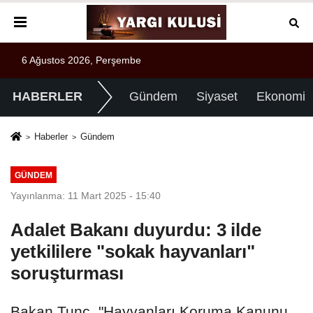
6 Ağustos 2026, Perşembe
HABERLER
Gündem
Siyaset
Ekonomi
Haberler
Gündem
GÜNDEM
Yayınlanma: 11 Mart 2025 - 15:40
Adalet Bakanı duyurdu: 3 ilde
yetkililere "sokak hayvanları"
soruşturması
Bakan Tunç, "Hayvanları Koruma Kanunu