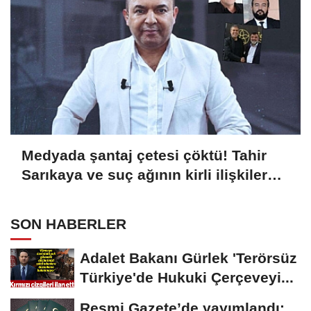
Medyada şantaj çetesi çöktü! Tahir
Sarıkaya ve suç ağının kirli ilişkiler
zinciri...
SON HABERLER
Adalet Bakanı Gürlek 'Terörsüz
Türkiye'de Hukuki Çerçeveyi...
Resmi Gazete’de yayımlandı: