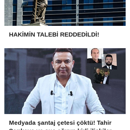
Resmi Gazete’de yayımlandı: Kritik
yeşil pasaport kararı
HAKİMİN TALEBİ REDDEDİLDİ!