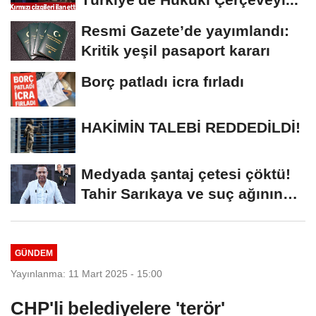
Medyada şantaj çetesi çöktü! Tahir
Sarıkaya ve suç ağının kirli ilişkiler
zinciri...
SON HABERLER
Adalet Bakanı Gürlek 'Terörsüz
Türkiye'de Hukuki Çerçeveyi...
Resmi Gazete’de yayımlandı:
Kritik yeşil pasaport kararı
Borç patladı icra fırladı
HAKİMİN TALEBİ REDDEDİLDİ!