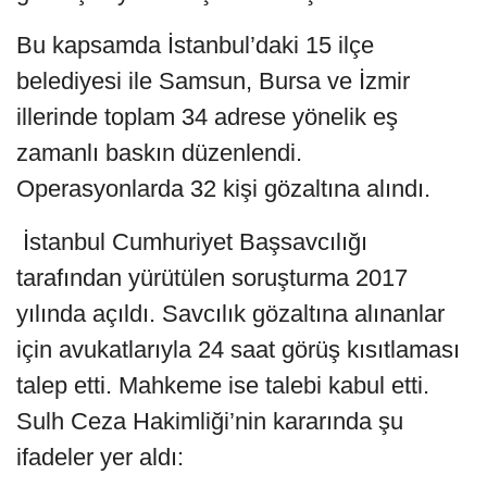
İstanbul Cumhuriyet
Başsavcılığı'nca CHP'li Sarıyer ve Şişli
belediyelerine “DHKP-C’ye 2014-2016
yılları arasında ihaleler üzerinden
finansman sağladıkları”
gerekçesiyle soruşturma başlatıldı.
Bu kapsamda İstanbul’daki 15 ilçe
belediyesi ile Samsun, Bursa ve İzmir
illerinde toplam 34 adrese yönelik eş
zamanlı baskın düzenlendi.
Operasyonlarda 32 kişi gözaltına alındı.