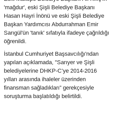
üzere, Şüphelilerin yakalandıkları andan
itibaren 24 saat süreyle müdafileri ile
görüşmesinin CMK'nun 154. Maddesi
gereğince kısıtlanmasına karar verildi.”
KILIÇ MAĞDUR, İNÖNÜ VE SARIGÜL TANIK
OLARAK ÇAĞRILDI
Eski Maltepe Belediye Başkanı Ali Kılıç'ın
'mağdur', eski Şişli Belediye Başkanı
Hasan Hayri İnönü ve eski Şişli Belediye
Başkan Yardımcısı Abdurrahman Emir
Sarıgül'ün 'tanık' sıfatıyla ifadeye çağrıldığı
öğrenildi.