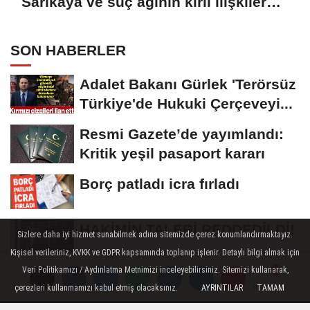
Medyada şantaj çetesi çöktü! Tahir
Sarıkaya ve suç ağının kirli ilişkiler
zinciri...
SON HABERLER
Sizlere daha iyi hizmet sunabilmek adına sitemizde çerez konumlandırmaktayız.
Adalet Bakanı Gürlek 'Terörsüz
Kişisel verileriniz, KVKK ve GDPR kapsamında toplanıp işlenir. Detaylı bilgi almak için
Türkiye'de Hukuki Çerçeveyi...
Veri Politikamızı / Aydınlatma Metnimizi inceleyebilirsiniz. Sitemizi kullanarak,
çerezleri kullanmamızı kabul etmiş olacaksınız.
AYRINTILAR
TAMAM
Yorumlar
Yorumlar
Yorumlar
Resmi Gazete’de yayımlandı: