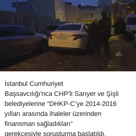
24 saat avukatlarıyla görüş yasağı
getirildiği öğrenildi.
11 Mart 2025 - 15:00
GÜNDEM
A
A
Büyüt
Küçült