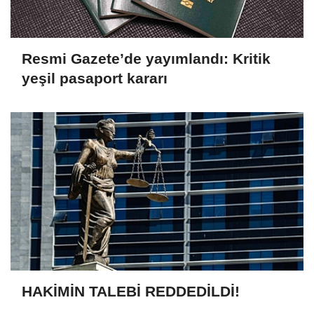
Türkiye'de Hukuki Çerçeveyi Çizdi:
'Hiçbir Kişiye Özel Statü Tanınmıyor'
Resmi Gazete’de yayımlandı: Kritik
yeşil pasaport kararı