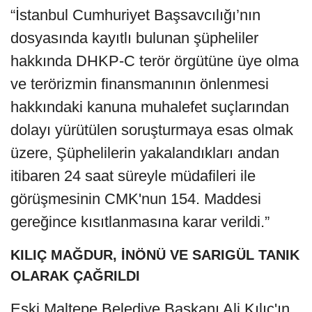
İstanbul Cumhuriyet Başsavcılığı
tarafından yürütülen soruşturma 2017
yılında açıldı. Savcılık gözaltına alınanlar
için avukatlarıyla 24 saat görüş kısıtlaması
talep etti. Mahkeme ise talebi kabul etti.
Sulh Ceza Hakimliği’nin kararında şu
ifadeler yer aldı:
“İstanbul Cumhuriyet Başsavcılığı’nın
dosyasında kayıtlı bulunan şüpheliler
hakkında DHKP-C terör örgütüne üye olma
ve terörizmin finansmanının önlenmesi
hakkındaki kanuna muhalefet suçlarından
dolayı yürütülen soruşturmaya esas olmak