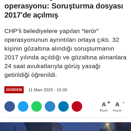
Medyada şantaj çetesi çöktü!
Tahir Sarıkaya ve suç ağının
kirli...
GÜNDEM
Yayınlanma: 11 Mart 2025 - 15:00
CHP'li belediyelere 'terör'
operasyonu: Soruşturma dosyası
2017'de açılmış
CHP’li belediyelere yapılan “terör"
operasyonunun ayrıntıları ortaya çıktı. 32
kişinin gözaltına alındığı soruşturmanın
2017 yılında açıldığı ve gözaltına alınanlara