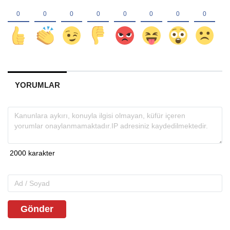
İstanbul Cumhuriyet Başsavcılığı'ndan
yapılan açıklamada, "Sarıyer ve Şişli
belediyelerine DHKP-C’ye 2014-2016
yılları arasında ihaleler üzerinden
finansman sağladıkları” gerekçesiyle
soruşturma başlatıldığı belirtildi.
YORUMLAR