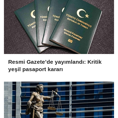
Adalet Bakanı Gürlek 'Terörsüz
Türkiye'de Hukuki Çerçeveyi Çizdi:
'Hiçbir Kişiye Özel Statü Tanınmıyor'