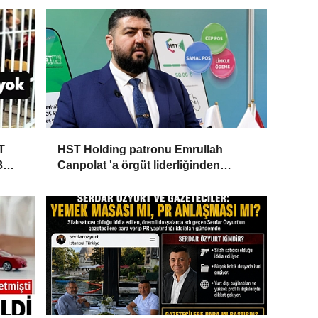
T
HST Holding patronu Emrullah
3
Canpolat 'a örgüt liderliğinden
iddianame hazırlandı.. Tüm
malvarlığına el konuldu