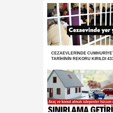
CEZAEVLERİNDE CUMHURİYE
TARİHİNİN REKORU KIRILDI 43
BİN 520 KİŞİ VAR!