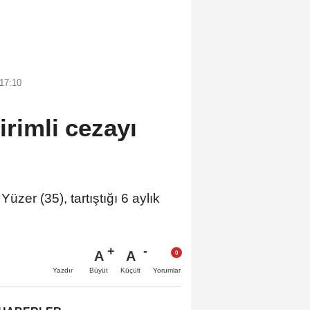
17:10
irimli cezayı
zer (35), tartıştığı 6 aylık
A
A
Büyüt
Küçült
Yazdır
Yorumlar