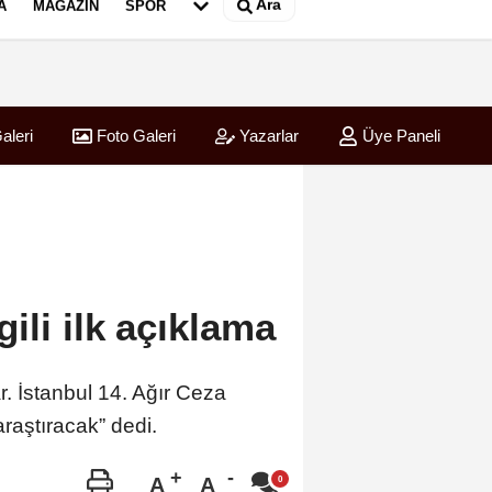
Ara
A
MAGAZIN
SPOR
aleri
Foto Galeri
Yazarlar
Üye Paneli
ili ilk açıklama
. İstanbul 14. Ağır Ceza
raştıracak” dedi.
A
A