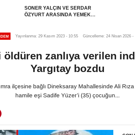
SONER YALÇIN VE SERDAR
ÖZYURT ARASINDA YEMEK
MASASI MI PR ANLAŞMASI MI?
Yayınlanma: 29 Kasım 2023 - 10:55
Güncelleme: 24 Nisan 2026 - 
NDEM
 öldüren zanlıya verilen ind
Yargıtay bozdu
mra ilçesine bağlı Dineksaray Mahallesinde Ali Rıza Yü
hamile eşi Sadife Yüzer’i (35) çocuğun...