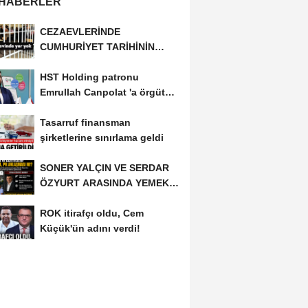
 HABERLER
CEZAEVLERİNDE
CUMHURİYET TARİHİNİN
REKORU KIRILDI 433 BİN 520
HST Holding patronu
KİŞİ...
Emrullah Canpolat 'a örgüt
liderliğinden iddianame...
Tasarruf finansman
şirketlerine sınırlama geldi
SONER YALÇIN VE SERDAR
ÖZYURT ARASINDA YEMEK
MASASI MI PR ANLAŞMASI...
ROK itirafçı oldu, Cem
Küçük'ün adını verdi!