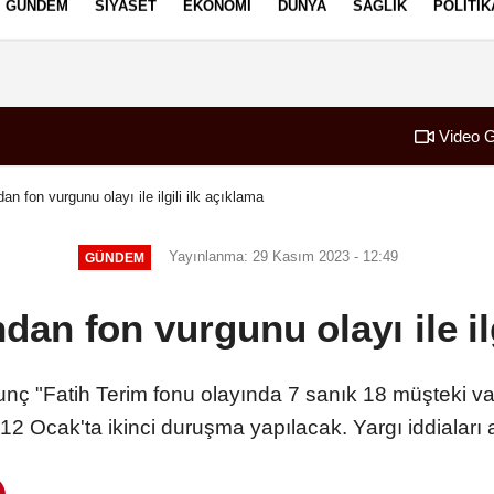
GÜNDEM
SIYASET
EKONOMI
DÜNYA
SAĞLIK
POLITIK
izlilik İlkeleri
Video G
an fon vurgunu olayı ile ilgili ilk açıklama
Yayınlanma: 29 Kasım 2023 - 12:49
GÜNDEM
dan fon vurgunu olayı ile ilg
nç "Fatih Terim fonu olayında 7 sanık 18 müşteki var
 Ocak'ta ikinci duruşma yapılacak. Yargı iddiaları a