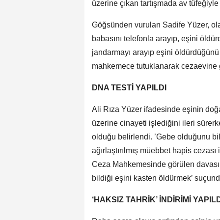
üzerine çıkan tartışmada av tüfeğiyle
Göğsünden vurulan Sadife Yüzer, olay
babasını telefonla arayıp, eşini öld
jandarmayı arayıp eşini öldürdüğünü bi
mahkemece tutuklanarak cezaevine g
DNA TESTİ YAPILDI
Ali Rıza Yüzer ifadesinde eşinin do
üzerine cinayeti işlediğini ileri sür
olduğu belirlendi. ’Gebe olduğunu bi
ağırlaştırılmış müebbet hapis cezası
Ceza Mahkemesinde görülen davasınd
bildiği eşini kasten öldürmek’ suçund
‘HAKSIZ TAHRİK’ İNDİRİMİ YAPILD