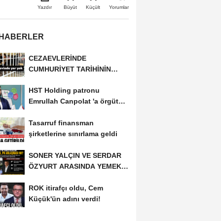
Büyüt
Küçült
Yazdır
Yorumlar
 HABERLER
CEZAEVLERİNDE
CUMHURİYET TARİHİNİN
REKORU KIRILDI 433 BİN 520
HST Holding patronu
KİŞİ...
Emrullah Canpolat 'a örgüt
liderliğinden iddianame...
Tasarruf finansman
şirketlerine sınırlama geldi
SONER YALÇIN VE SERDAR
ÖZYURT ARASINDA YEMEK
MASASI MI PR ANLAŞMASI...
ROK itirafçı oldu, Cem
Küçük'ün adını verdi!