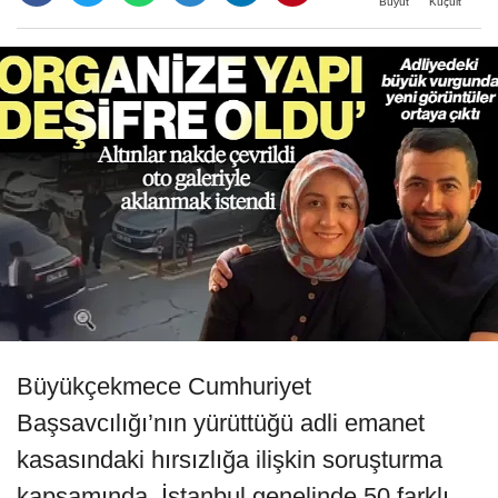
Büyüt
Küçült
Büyükçekmece Cumhuriyet
Başsavcılığı’nın yürüttüğü adli emanet
kasasındaki hırsızlığa ilişkin soruşturma
kapsamında, İstanbul genelinde 50 farklı