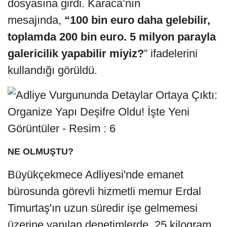
dosyasına girdi. Karaca’nın
mesajında,
“100 bin euro daha gelebilir,
toplamda 200 bin euro. 5 milyon parayla
galericilik yapabilir miyiz?
” ifadelerini
kullandığı görüldü.
NE OLMUŞTU?
Büyükçekmece Adliyesi'nde emanet
bürosunda görevli hizmetli memur Erdal
Timurtaş'ın uzun süredir işe gelmemesi
üzerine yapılan denetimlerde, 25 kilogram