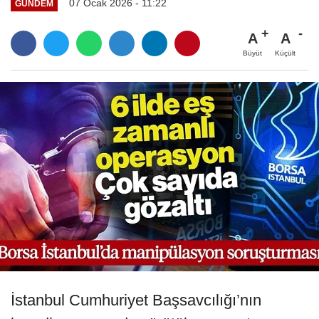
07 Ocak 2026 - 11:22
GÜNDEM
A
A
Büyüt
Küçült
İstanbul Cumhuriyet Başsavcılığı’nın