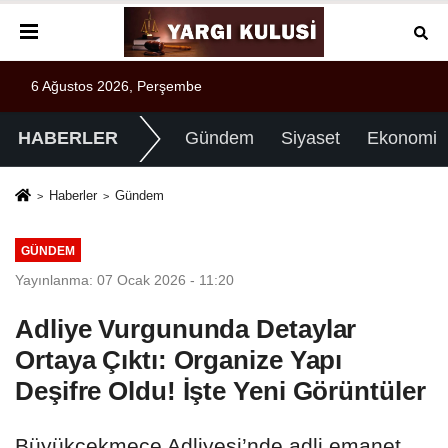
6 Ağustos 2026, Perşembe
HABERLER
Gündem
Siyaset
Ekonomi
Haberler
Gündem
GÜNDEM
Yayınlanma: 07 Ocak 2026 - 11:20
Adliye Vurgununda Detaylar
Ortaya Çıktı: Organize Yapı
Deşifre Oldu! İşte Yeni Görüntüler
Büyükçekmece Adliyesi’nde adli emanet