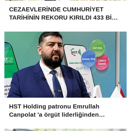
CEZAEVLERİNDE CUMHURİYET
TARİHİNİN REKORU KIRILDI 433 BİN
520 KİŞİ VAR!
HST Holding patronu Emrullah
Canpolat 'a örgüt liderliğinden
iddianame hazırlandı.. Tüm
malvarlığına el konuldu