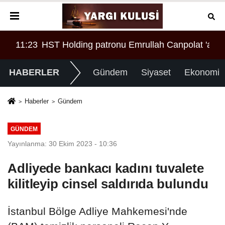
ASI MI?
İNİN REKORU KIRILDI 433 BİN 520 KİŞİ VAR!
11:23
HST Holding patronu Emrullah Canpolat 'a örgü
08:
HABERLER
Gündem
Siyaset
Ekonomi
Haberler
Gündem
GÜNDEM
Yayınlanma: 30 Ekim 2023 - 10:36
Adliyede bankacı kadını tuvalete
kilitleyip cinsel saldırıda bulundu
İstanbul Bölge Adliye Mahkemesi'nde