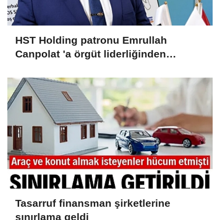
HST Holding patronu Emrullah
Canpolat 'a örgüt liderliğinden
iddianame hazırlandı.. Tüm
malvarlığına el konuldu
Tasarruf finansman şirketlerine
sınırlama geldi