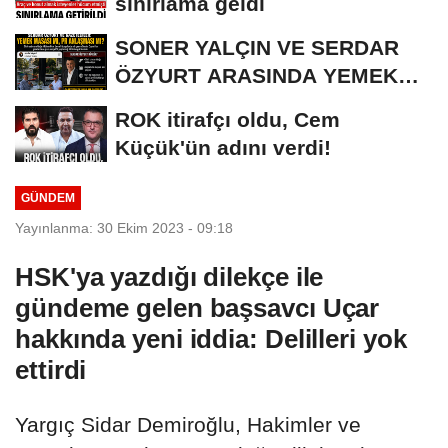
sınırlama geldi
SONER YALÇIN VE SERDAR
ÖZYURT ARASINDA YEMEK
MASASI MI PR ANLAŞMASI...
ROK itirafçı oldu, Cem
Küçük'ün adını verdi!
GÜNDEM
Yayınlanma: 30 Ekim 2023 - 09:18
HSK'ya yazdığı dilekçe ile
gündeme gelen başsavcı Uçar
hakkında yeni iddia: Delilleri yok
ettirdi
Yargıç Sidar Demiroğlu, Hakimler ve