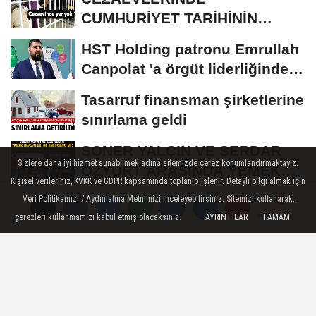
CUMHURİYET TARİHİNİN
REKORU KIRILDI 433 BİN 520
HST Holding patronu Emrullah
KİŞİ...
Canpolat 'a örgüt liderliğinden
iddianame...
Tasarruf finansman şirketlerine
sınırlama geldi
SONER YALÇIN VE SERDAR
Sizlere daha iyi hizmet sunabilmek adına sitemizde çerez konumlandırmaktayız.
ÖZYURT ARASINDA YEMEK
Kişisel verileriniz, KVKK ve GDPR kapsamında toplanıp işlenir. Detaylı bilgi almak için
MASASI MI PR ANLAŞMASI...
ROK itirafçı oldu, Cem
Veri Politikamızı / Aydınlatma Metnimizi inceleyebilirsiniz. Sitemizi kullanarak,
çerezleri kullanmamızı kabul etmiş olacaksınız.
AYRINTILAR
TAMAM
Küçük'ün adını verdi!
Yorumlar
Yorumlar
Yorumlar
GÜNDEM
Yayınlanma: 29 Ekim 2023 - 16:50
Başsavcı'nın rüşvetle suçladığı