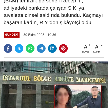
(BAM) temizlik personeli Recep Y.,
adliyedeki bankada çalışan S.K.'ya,
tuvalette cinsel saldırıda bulundu. Kaçmayı
başaran kadın, R.Y.'den şikâyetçi oldu.
30 Ekim 2023 - 10:36
GÜNDEM
A
A
Büyüt
Küçült