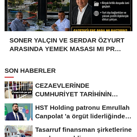
SONER YALÇIN VE SERDAR ÖZYURT
ARASINDA YEMEK MASASI MI PR
ANLAŞMASI MI?
SON HABERLER
CEZAEVLERİNDE
CUMHURİYET TARİHİNİN
REKORU KIRILDI 433 BİN 520
HST Holding patronu Emrullah
KİŞİ...
Canpolat 'a örgüt liderliğinden
iddianame...
Tasarruf finansman şirketlerine