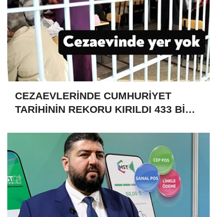
CEZAEVLERİNDE CUMHURİYET
TARİHİNİN REKORU KIRILDI 433 BİN
520 KİŞİ VAR!