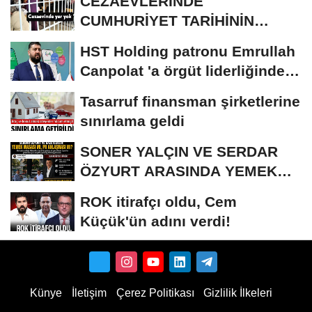
CEZAEVLERİNDE
CUMHURİYET TARİHİNİN
REKORU KIRILDI 433 BİN 520
HST Holding patronu Emrullah
KİŞİ...
Canpolat 'a örgüt liderliğinden
iddianame...
Tasarruf finansman şirketlerine
sınırlama geldi
SONER YALÇIN VE SERDAR
ÖZYURT ARASINDA YEMEK
MASASI MI PR ANLAŞMASI...
ROK itirafçı oldu, Cem
Küçük'ün adını verdi!
Künye
İletişim
Çerez Politikası
Gizlilik İlkeleri