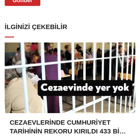
Gönder
İLGINIZI ÇEKEBILIR
CEZAEVLERİNDE CUMHURİYET
TARİHİNİN REKORU KIRILDI 433 BİN
520 KİŞİ VAR!