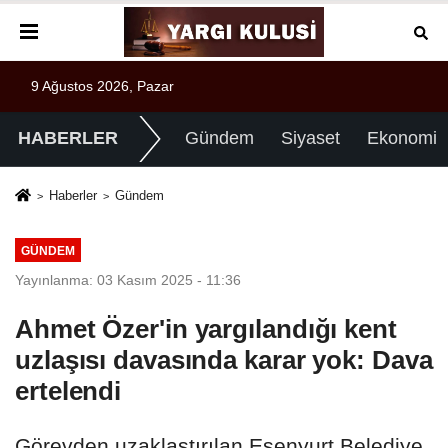
9 Ağustos 2026, Pazar
HABERLER
Gündem
Siyaset
Ekonomi
Haberler
Gündem
GÜNDEM
Yayınlanma: 03 Kasım 2025 - 11:36
Ahmet Özer'in yargılandığı kent
uzlaşısı davasında karar yok: Dava
ertelendi
Görevden uzaklaştırılan Esenyurt Belediye