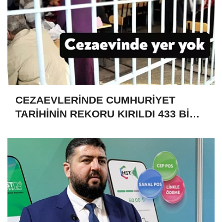
CEZAEVLERİNDE CUMHURİYET
TARİHİNİN REKORU KIRILDI 433 BİN
520 KİŞİ VAR!