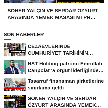
SONER YALÇIN VE SERDAR ÖZYURT
ARASINDA YEMEK MASASI MI PR
ANLAŞMASI MI?
SON HABERLER
CEZAEVLERİNDE
CUMHURİYET TARİHİNİN
REKORU KIRILDI 433 BİN 520
HST Holding patronu Emrullah
KİŞİ...
Canpolat 'a örgüt liderliğinden
iddianame...
Tasarruf finansman şirketlerine
sınırlama geldi
SONER YALÇIN VE SERDAR
ÖZYURT ARASINDA YEMEK