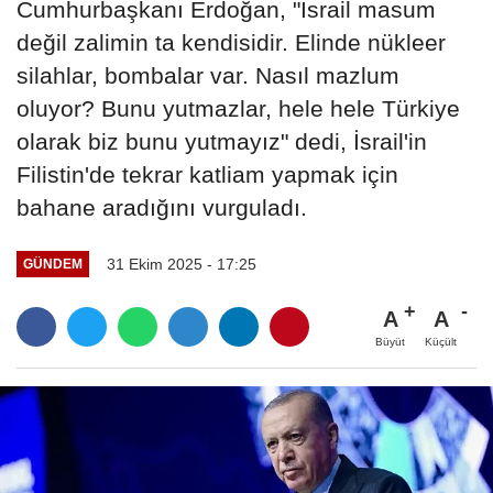
Cumhurbaşkanı Erdoğan, "İsrail masum
değil zalimin ta kendisidir. Elinde nükleer
silahlar, bombalar var. Nasıl mazlum
oluyor? Bunu yutmazlar, hele hele Türkiye
olarak biz bunu yutmayız" dedi, İsrail'in
Filistin'de tekrar katliam yapmak için
bahane aradığını vurguladı.
31 Ekim 2025 - 17:25
GÜNDEM
A
A
Büyüt
Küçült