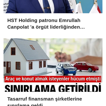
HST Holding patronu Emrullah
Canpolat 'a örgüt liderliğinden
iddianame hazırlandı.. Tüm
malvarlığına el konuldu
Tasarruf finansman şirketlerine
sınırlama geldi