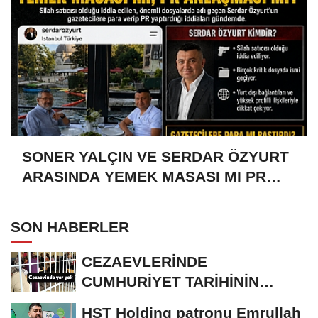
SONER YALÇIN VE SERDAR ÖZYURT
ARASINDA YEMEK MASASI MI PR
ANLAŞMASI MI?
SON HABERLER
CEZAEVLERİNDE
CUMHURİYET TARİHİNİN
REKORU KIRILDI 433 BİN 520
HST Holding patronu Emrullah