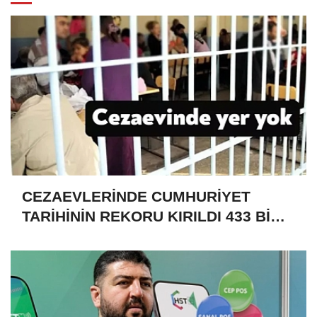
CEZAEVLERİNDE CUMHURİYET
TARİHİNİN REKORU KIRILDI 433 BİN
520 KİŞİ VAR!