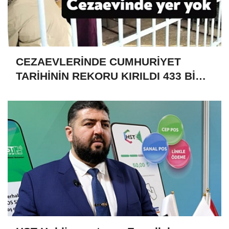
CEZAEVLERİNDE CUMHURİYET
TARİHİNİN REKORU KIRILDI 433 BİN
520 KİŞİ VAR!