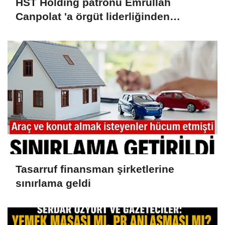
HST Holding patronu Emrullah
Canpolat 'a örgüt liderliğinden
iddianame hazırlandı.. Tüm
malvarlığına el konuldu
Tasarruf finansman şirketlerine
sınırlama geldi