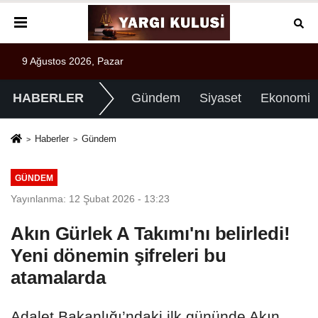
9 Ağustos 2026, Pazar
HABERLER
Gündem
Siyaset
Ekonomi
Haberler
Gündem
GÜNDEM
Yayınlanma: 12 Şubat 2026 - 13:23
Akın Gürlek A Takımı'nı belirledi!
Yeni dönemin şifreleri bu
atamalarda
Adalet Bakanlığı’ndaki ilk gününde Akın