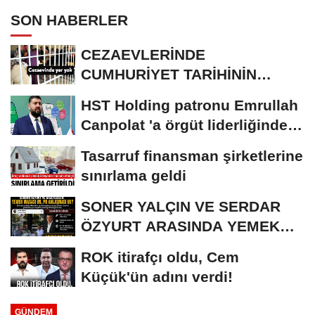
SON HABERLER
CEZAEVLERİNDE
CUMHURİYET TARİHİNİN
REKORU KIRILDI 433 BİN 520
HST Holding patronu Emrullah
KİŞİ...
Canpolat 'a örgüt liderliğinden
iddianame...
Tasarruf finansman şirketlerine
sınırlama geldi
SONER YALÇIN VE SERDAR
ÖZYURT ARASINDA YEMEK
MASASI MI PR ANLAŞMASI...
ROK itirafçı oldu, Cem
Küçük'ün adını verdi!
GÜNDEM