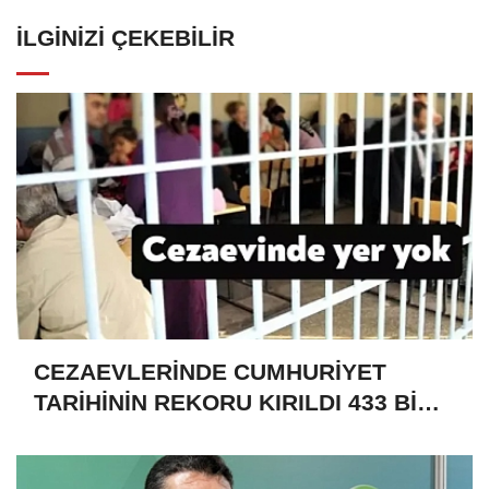
İLGINIZI ÇEKEBILIR
CEZAEVLERİNDE CUMHURİYET
TARİHİNİN REKORU KIRILDI 433 BİN
520 KİŞİ VAR!