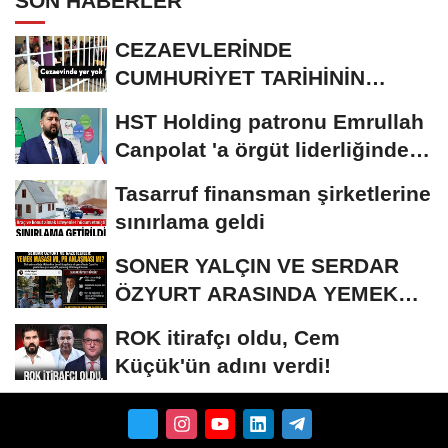
SON HABERLER
CEZAEVLERİNDE
CUMHURİYET TARİHİNİN
REKORU KIRILDI 433 BİN 520
HST Holding patronu Emrullah
KİŞİ...
Canpolat 'a örgüt liderliğinden
iddianame...
Tasarruf finansman şirketlerine
sınırlama geldi
SONER YALÇIN VE SERDAR
ÖZYURT ARASINDA YEMEK
MASASI MI PR ANLAŞMASI...
ROK itirafçı oldu, Cem
Küçük'ün adını verdi!