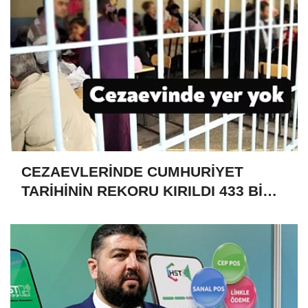
CEZAEVLERİNDE CUMHURİYET
TARİHİNİN REKORU KIRILDI 433 BİN
520 KİŞİ VAR!