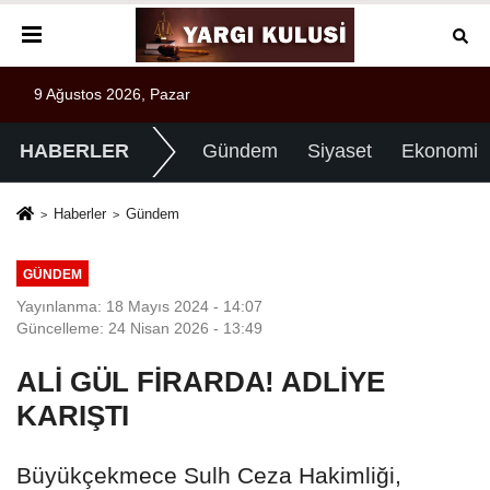
9 Ağustos 2026, Pazar
HABERLER
Gündem
Siyaset
Ekonomi
Haberler
Gündem
GÜNDEM
Yayınlanma: 18 Mayıs 2024 - 14:07
Güncelleme: 24 Nisan 2026 - 13:49
ALİ GÜL FİRARDA! ADLİYE
KARIŞTI
Büyükçekmece Sulh Ceza Hakimliği,