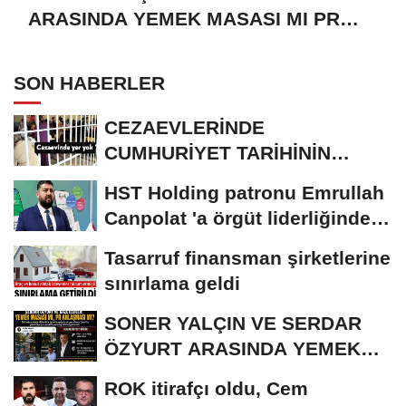
ARASINDA YEMEK MASASI MI PR
ANLAŞMASI MI?
SON HABERLER
CEZAEVLERİNDE
CUMHURİYET TARİHİNİN
REKORU KIRILDI 433 BİN 520
HST Holding patronu Emrullah
KİŞİ...
Canpolat 'a örgüt liderliğinden
iddianame...
Tasarruf finansman şirketlerine
sınırlama geldi
SONER YALÇIN VE SERDAR
ÖZYURT ARASINDA YEMEK
MASASI MI PR ANLAŞMASI...
ROK itirafçı oldu, Cem