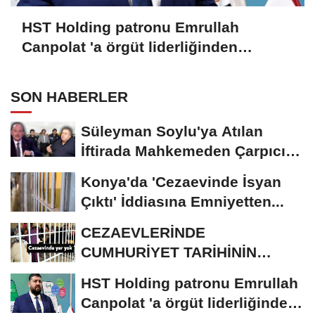
HST Holding patronu Emrullah
Canpolat 'a örgüt liderliğinden
iddianame hazırlandı.. Tüm
malvarlığına el konuldu
SON HABERLER
Süleyman Soylu'ya Atılan
İftirada Mahkemeden Çarpıcı
Karar
Konya'da 'Cezaevinde İsyan
Çıktı' İddiasına Emniyetten...
CEZAEVLERİNDE
CUMHURİYET TARİHİNİN
REKORU KIRILDI 433 BİN 520
HST Holding patronu Emrullah
KİŞİ...
Canpolat 'a örgüt liderliğinden