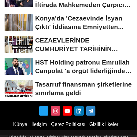
İftirada Mahkemeden Çarpıcı
Karar
Konya'da 'Cezaevinde İsyan
Çıktı' İddiasına Emniyetten...
CEZAEVLERİNDE
CUMHURİYET TARİHİNİN
REKORU KIRILDI 433 BİN 520
HST Holding patronu Emrullah
KİŞİ...
Canpolat 'a örgüt liderliğinden
iddianame...
Tasarruf finansman şirketlerine
sınırlama geldi
Künye
İletişim
Çerez Politikası
Gizlilik İlkeleri