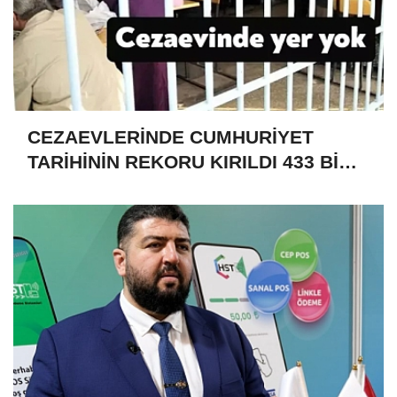
CEZAEVLERİNDE CUMHURİYET
TARİHİNİN REKORU KIRILDI 433 BİN
520 KİŞİ VAR!