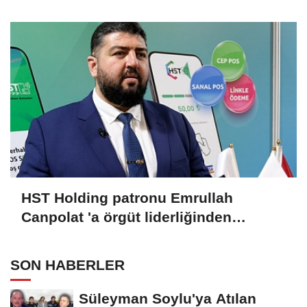
520 KİŞİ VAR!
HST Holding patronu Emrullah
Canpolat 'a örgüt liderliğinden
iddianame hazırlandı.. Tüm
malvarlığına el konuldu
SON HABERLER
Süleyman Soylu'ya Atılan