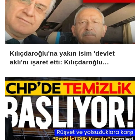
Kılıçdaroğlu'na yakın isim 'devlet
aklı'nı işaret etti: Kılıçdaroğlu
cumhurbaşkanlığı seçimini
kazanmıştı, devlet müdahale etti