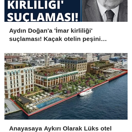
Aydın Doğan'a 'İmar kirliliği'
suçlaması! Kaçak otelin peşini
bırakmıyor
Anayasaya Aykırı Olarak Lüks otel