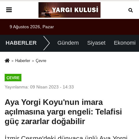
9 Ağustos 2026, Pazar
HABERLER
Gündem
Siyaset
Ekonomi
Haberler
Çevre
ÇEVRE
Yayınlanma: 09 Nisan 2023 - 14:33
Aya Yorgi Koyu'nun imara
açılmasına yargı engeli: Telafisi
güç zararlar doğabilir
İzmir Çeşme'deki dünyaca ünlü Aya Yorgi