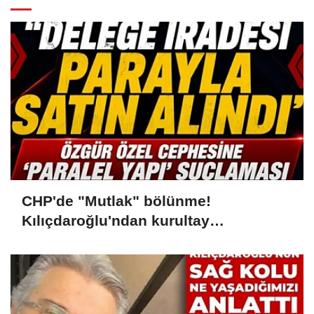
CHP'de "Mutlak" bölünme!
Kılıçdaroğlu'ndan kurultay
açıklaması: "Delege iradesi parayla
satın alındı"