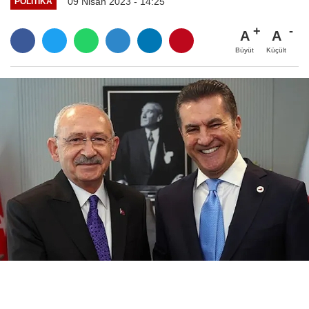
09 Nisan 2023 - 14:25
POLITIKA
A
A
Büyüt
Küçült