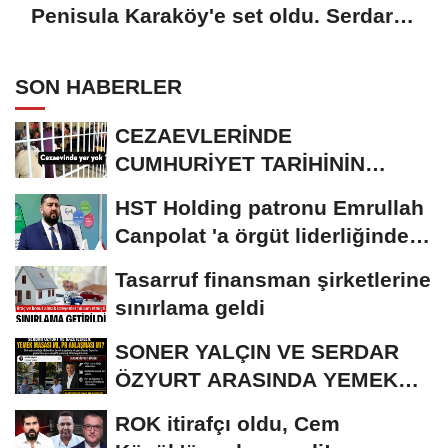
Penisula Karaköy'e set oldu. Serdar
Bilgili ve Ferit Şahenk ortak...
SON HABERLER
CEZAEVLERİNDE
CUMHURİYET TARİHİNİN
REKORU KIRILDI 433 BİN 520
HST Holding patronu Emrullah
KİŞİ...
Canpolat 'a örgüt liderliğinden
iddianame...
Tasarruf finansman şirketlerine
sınırlama geldi
SONER YALÇIN VE SERDAR
ÖZYURT ARASINDA YEMEK
MASASI MI PR ANLAŞMASI...
ROK itirafçı oldu, Cem