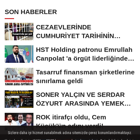
SON HABERLER
CEZAEVLERİNDE
CUMHURİYET TARİHİNİN
REKORU KIRILDI 433 BİN 520
HST Holding patronu Emrullah
KİŞİ...
Canpolat 'a örgüt liderliğinden
iddianame...
Tasarruf finansman şirketlerine
sınırlama geldi
SONER YALÇIN VE SERDAR
ÖZYURT ARASINDA YEMEK
MASASI MI PR ANLAŞMASI...
ROK itirafçı oldu, Cem
Küçük'ün adını verdi!
Sizlere daha iyi hizmet sunabilmek adına sitemizde çerez konumlandırmaktayız.