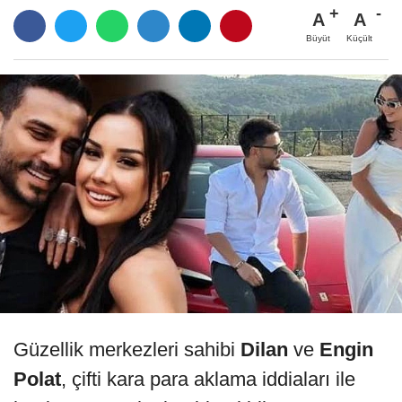
A
A
Büyüt
Küçült
Güzellik merkezleri sahibi
Dilan
ve
Engin
Polat
, çifti kara para aklama iddiaları ile