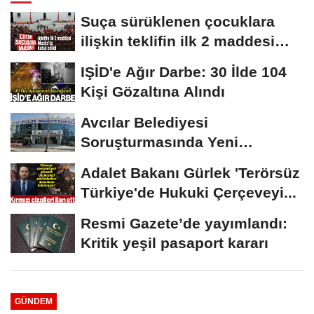
Suça sürüklenen çocuklara
ilişkin teklifin ilk 2 maddesi
kabul edildi
IŞİD'e Ağır Darbe: 30 İlde 104
Kişi Gözaltına Alındı
Avcılar Belediyesi
Soruşturmasında Yeni
Gelişme! Gözaltındaki 12...
Adalet Bakanı Gürlek 'Terörsüz
Türkiye'de Hukuki Çerçeveyi...
Resmi Gazete’de yayımlandı:
Kritik yeşil pasaport kararı
GÜNDEM