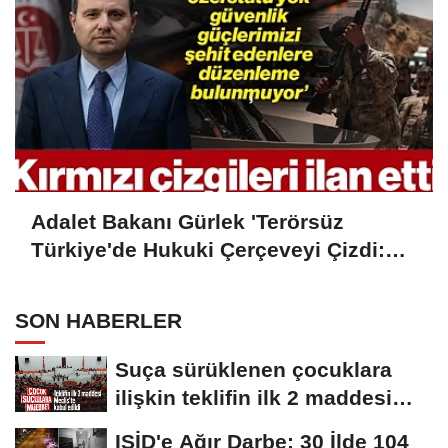
Adalet Bakanı Gürlek 'Terörsüz
Türkiye'de Hukuki Çerçeveyi Çizdi:
'Hiçbir Kişiye Özel Statü Tanınmıyor'
SON HABERLER
Suça sürüklenen çocuklara
ilişkin teklifin ilk 2 maddesi
kabul edildi
IŞİD'e Ağır Darbe: 30 İlde 104