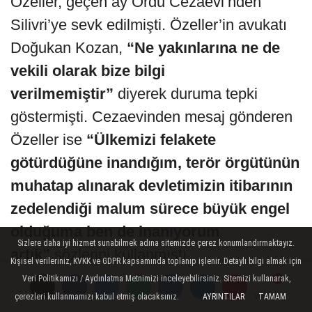
Özeller, geçen ay Ordu Cezaevi’nden
Silivri’ye sevk edilmişti. Özeller’in avukatı
Doğukan Kozan,
“Ne yakınlarına ne de
vekili olarak bize bilgi
verilmemiştir”
diyerek duruma tepki
göstermişti. Cezaevinden mesaj gönderen
Özeller ise
“Ülkemizi felakete
götürdüğüne inandığım, terör örgütünün
muhatap alınarak devletimizin itibarının
zedelendiği malum sürece büyük engel
olduğuma ben de inanıyorum
Sizlere daha iyi hizmet sunabilmek adına sitemizde çerez konumlandırmaktayız.
artık”
sözlerini kullanmıştı.
Kişisel verileriniz, KVKK ve GDPR kapsamında toplanıp işlenir. Detaylı bilgi almak için
Veri Politikamızı / Aydınlatma Metnimizi inceleyebilirsiniz. Sitemizi kullanarak,
çerezleri kullanmamızı kabul etmiş olacaksınız.
AYRINTILAR
TAMAM
Yorumlar
Yorumlar
Yorumlar