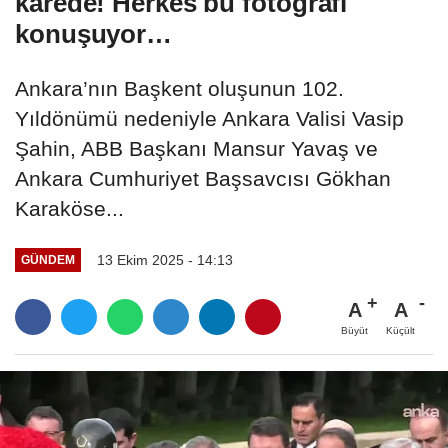
karede! Herkes bu fotoğrafı
konuşuyor…
Ankara’nın Başkent oluşunun 102.
Yıldönümü nedeniyle Ankara Valisi Vasip
Şahin, ABB Başkanı Mansur Yavaş ve
Ankara Cumhuriyet Başsavcısı Gökhan
Karaköse...
13 Ekim 2025 - 14:13
GÜNDEM
A
A
Büyüt
Küçült