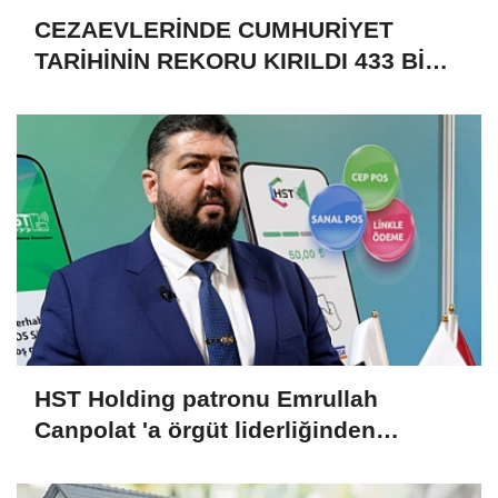
CEZAEVLERİNDE CUMHURİYET
TARİHİNİN REKORU KIRILDI 433 BİN
520 KİŞİ VAR!
HST Holding patronu Emrullah
Canpolat 'a örgüt liderliğinden
iddianame hazırlandı.. Tüm
malvarlığına el konuldu