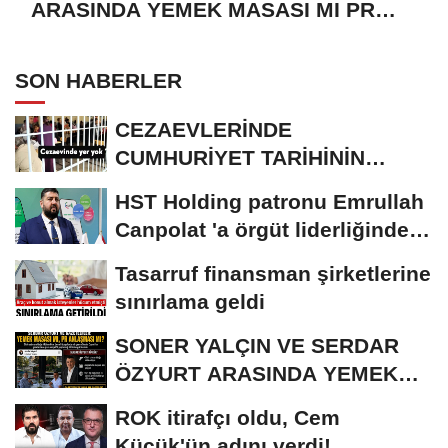
ARASINDA YEMEK MASASI MI PR
ANLAŞMASI MI?
SON HABERLER
CEZAEVLERİNDE
CUMHURİYET TARİHİNİN
REKORU KIRILDI 433 BİN 520
HST Holding patronu Emrullah
KİŞİ...
Canpolat 'a örgüt liderliğinden
iddianame...
Tasarruf finansman şirketlerine
sınırlama geldi
SONER YALÇIN VE SERDAR
ÖZYURT ARASINDA YEMEK
MASASI MI PR ANLAŞMASI...
ROK itirafçı oldu, Cem
Küçük'ün adını verdi!