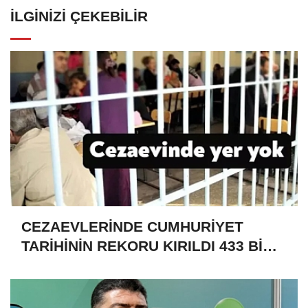
İLGINIZI ÇEKEBILIR
CEZAEVLERİNDE CUMHURİYET
TARİHİNİN REKORU KIRILDI 433 BİN
520 KİŞİ VAR!