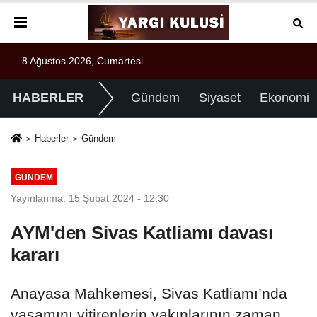
8 Ağustos 2026, Cumartesi
HABERLER
Gündem
Siyaset
Ekonomi
Haberler
Gündem
GÜNDEM
Yayınlanma: 15 Şubat 2024 - 12:30
AYM'den Sivas Katliamı davası
kararı
Anayasa Mahkemesi, Sivas Katliamı’nda
yaşamını yitirenlerin yakınlarının zaman