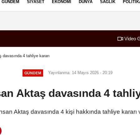
GÜNDEM
SIYASET
EKONOMI
DÜNYA
SAĞLIK
POLITIK
izlilik İlkeleri
Video G
ş davasında 4 tahliye kararı
Yayınlanma: 14 Mayıs 2026 - 20:19
GÜNDEM
san Aktaş davasında 4 tahliy
hsan Aktaş davasında 4 kişi hakkında tahliye kararı v