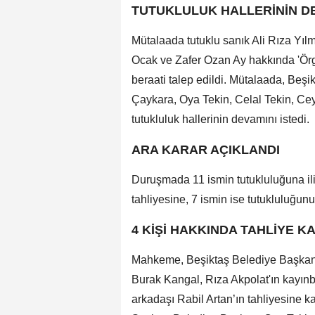
TUTUKLULUK HALLERİNİN DE
Mütalaada tutuklu sanık Ali Rıza Yılm
Ocak ve Zafer Ozan Ay hakkında 'Örg
beraati talep edildi. Mütalaada, Beş
Çaykara, Oya Tekin, Celal Tekin, C
tutukluluk hallerinin devamını istedi.
ARA KARAR AÇIKLANDI
Duruşmada 11 ismin tutukluluğuna ili
tahliyesine, 7 ismin ise tutukluluğun
4 KİŞİ HAKKINDA TAHLİYE K
Mahkeme, Beşiktaş Belediye Başkan Y
Burak Kangal, Rıza Akpolat'ın kayınb
arkadaşı Rabil Artan’ın tahliyesine k