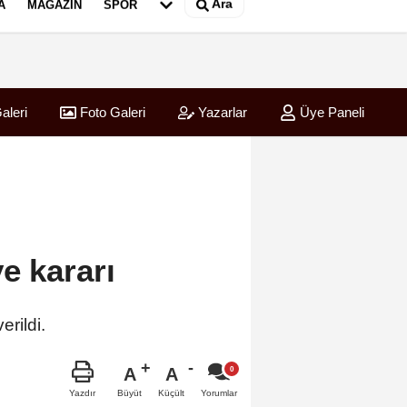
Ara
A
MAGAZIN
SPOR
aleri
Foto Galeri
Yazarlar
Üye Paneli
e kararı
erildi.
A
A
Büyüt
Küçült
Yazdır
Yorumlar