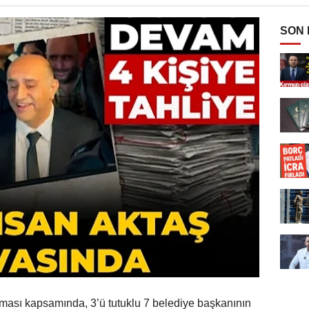
SON
rması kapsamında, 3’ü tutuklu 7 belediye başkanının