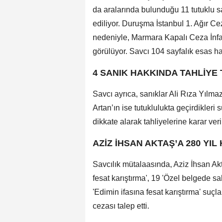
da aralarında bulunduğu 11 tutuklu 
ediliyor. Duruşma İstanbul 1. Ağır C
nedeniyle, Marmara Kapalı Ceza İnf
görülüyor. Savcı 104 sayfalık esas h
4 SANIK HAKKINDA TAHLİYE 
Savcı ayrıca, sanıklar Ali Rıza Yılm
Artan’ın ise tutuklulukta geçirdikleri 
dikkate alarak tahliyelerine karar veri
AZİZ İHSAN AKTAŞ’A 280 YIL
Savcılık mütalaasında, Aziz İhsan Ak
fesat karıştırma', 19 'Özel belgede sah
'Edimin ifasına fesat karıştırma' suç
cezası talep etti.