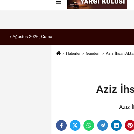
Künye
İletişim
Çerez Politikası
G
7 Ağustos 2026, Cuma
Haberler
Gündem
Aziz İhsan Akta
Aziz İh
Aziz İ