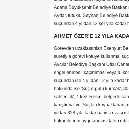
Adana Büyükşehir Belediye Başkanı
Aydar, tutuklu Seyhan Belediye Başka
suçundan 4 yıldan 12’şer yıla kadar h
AHMET ÖZER’E 12 YILA KADA
Görevden uzaklaştırılan Esenyurt Be
suretiyle görevi kötüye kullanma' su
Avcılar Belediye Başkanı Utku Caner
engellenmesi, kaçırılması veya alıkon
suçundan ise 4 yıldan 12 yıla kadar 
hakkında ise 'Suç örgütü kurmak', 30 
sahtecilik', 4 kez 'Resmi belgede saht
karıştırma' ve 'Suçtan kaynaklanan m
yıldan 328 yıla kadar hapis cezası i
hükümlerinin uygulanması talep edild