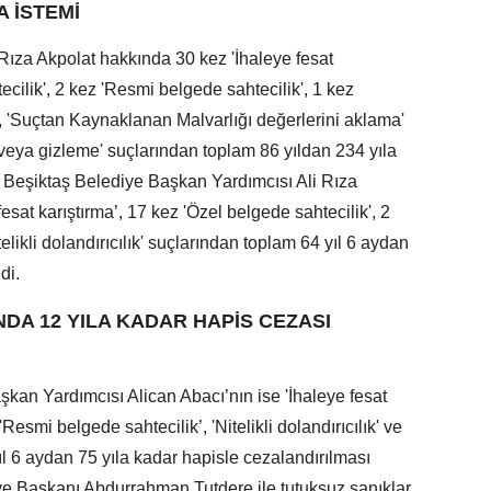
A İSTEMİ
Rıza Akpolat hakkında 30 kez 'İhaleye fesat
ecilik', 2 kez 'Resmi belgede sahtecilik', 1 kez
vet', 'Suçtan Kaynaklanan Malvarlığı değerlerini aklama'
veya gizleme' suçlarından toplam 86 yıldan 234 yıla
i. Beşiktaş Belediye Başkan Yardımcısı Ali Rıza
esat karıştırma’, 17 kez 'Özel belgede sahtecilik', 2
elikli dolandırıcılık' suçlarından toplam 64 yıl 6 aydan
di.
DA 12 YILA KADAR HAPİS CEZASI
kan Yardımcısı Alican Abacı’nın ise 'İhaleye fesat
'Resmi belgede sahtecilik’, 'Nitelikli dolandırıcılık' ve
l 6 aydan 75 yıla kadar hapisle cezalandırılması
e Başkanı Abdurrahman Tutdere ile tutuksuz sanıklar