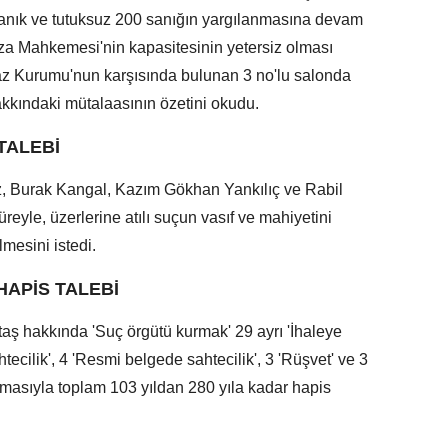
sanık ve tutuksuz 200 sanığın yargılanmasına devam
eza Mahkemesi'nin kapasitesinin yetersiz olması
az Kurumu'nun karşısında bulunan 3 no'lu salonda
akkındaki mütalaasının özetini okudu.
TALEBİ
az, Burak Kangal, Kazım Gökhan Yankılıç ve Rabil
süreyle, üzerlerine atılı suçun vasıf ve mahiyetini
lmesini istedi.
 HAPİS TALEBİ
taş hakkında 'Suç örgütü kurmak' 29 ayrı 'İhaleye
tecilik', 4 'Resmi belgede sahtecilik', 3 'Rüşvet' ve 3
lamasıyla toplam 103 yıldan 280 yıla kadar hapis