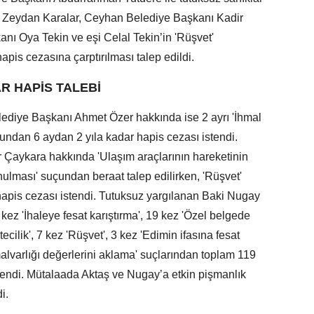
 Zeydan Karalar, Ceyhan Belediye Başkanı Kadir
nı Oya Tekin ve eşi Celal Tekin’in 'Rüşvet'
apis cezasına çarptırılması talep edildi.
R HAPİS TALEBİ
lediye Başkanı Ahmet Özer hakkında ise 2 ayrı 'İhmal
çundan 6 aydan 2 yıla kadar hapis cezası istendi.
 Çaykara hakkında 'Ulaşım araçlarının hareketinin
ulması' suçundan beraat talep edilirken, 'Rüşvet'
hapis cezası istendi. Tutuksuz yargılanan Baki Nugay
kez 'İhaleye fesat karıştırma', 19 kez 'Özel belgede
ecilik', 7 kez 'Rüşvet', 3 kez 'Edimin ifasına fesat
alvarlığı değerlerini aklama' suçlarından toplam 119
stendi. Mütalaada Aktaş ve Nugay’a etkin pişmanlık
i.