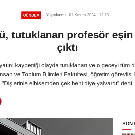
MASASI MI PR ANLAŞMASI MI?
Yayınlanma: 01 Kasım 2024 - 12:13
GÜNDEM
, tutuklanan profesör eşin 
çıktı
atını kaybettiği olayda tutuklanan ve o geceyi tüm d
nsan ve Toplum Bilimleri Fakültesi, öğretim görevlisi 
"Dişlerinle elbisemden çek beni diye yalvardı" dedi.
SON