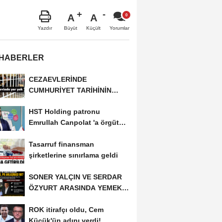
A
A
Büyüt
Küçült
Yazdır
Yorumlar
 HABERLER
CEZAEVLERİNDE
CUMHURİYET TARİHİNİN
REKORU KIRILDI 433 BİN 520
HST Holding patronu
KİŞİ...
Emrullah Canpolat 'a örgüt
liderliğinden iddianame...
Tasarruf finansman
şirketlerine sınırlama geldi
SONER YALÇIN VE SERDAR
ÖZYURT ARASINDA YEMEK
MASASI MI PR ANLAŞMASI...
ROK itirafçı oldu, Cem
Küçük'ün adını verdi!