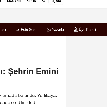
Ara
A
MAGAZIN
SPOR
aleri
Foto Galeri
Yazarlar
Üye Paneli
ı: Şehrin Emini
çıklamada bulundu. Yerlikaya,
adele edilir" dedi.