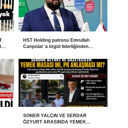
T
HST Holding patronu Emrullah
3
Canpolat 'a örgüt liderliğinden
iddianame hazırlandı.. Tüm
malvarlığına el konuldu
SONER YALÇIN VE SERDAR
ÖZYURT ARASINDA YEMEK