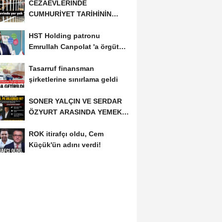
CEZAEVLERİNDE
CUMHURİYET TARİHİNİN
REKORU KIRILDI 433 BİN 520
HST Holding patronu
KİŞİ...
Emrullah Canpolat 'a örgüt
liderliğinden iddianame...
Tasarruf finansman
şirketlerine sınırlama geldi
SONER YALÇIN VE SERDAR
ÖZYURT ARASINDA YEMEK
MASASI MI PR ANLAŞMASI...
ROK itirafçı oldu, Cem
Küçük'ün adını verdi!