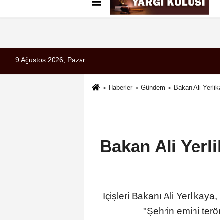
Künye
İletişim
Çerez Politikası
G
9 Ağustos 2026, Pazar
Haberler
Gündem
Bakan Ali Yerli
Bakan Ali Yerl
İçişleri Bakanı Ali Yerlikay
"Şehrin emini terö