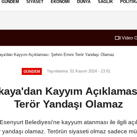
GÜNDEM
SIYASET
EKONOMI
DÜNYA
SAĞLIK
POLITIK
izlilik İlkeleri
Video G
kaya'dan Kayyım Açıklaması: Şehrin Emini Terör Yandaşı Olamaz
Yayınlanma: 01 Kasım 2024 - 13:01
GÜNDEM
ikaya'dan Kayyım Açıklamas
Terör Yandaşı Olamaz
a, Esenyurt Belediyesi'ne kayyum atanması ile ilgili a
r yandaşı olamaz. Terörün siyaseti olmaz sadece müc