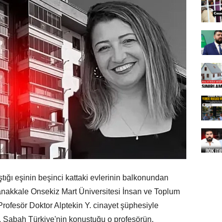
tığı eşinin beşinci kattaki evlerinin balkonundan
n Çanakkale Onsekiz Mart Üniversitesi İnsan ve Toplum
 Profesör Doktor Alptekin Y. cinayet şüphesiyle
. Sabah Türkiye'nin konuştuğu o profesörün,