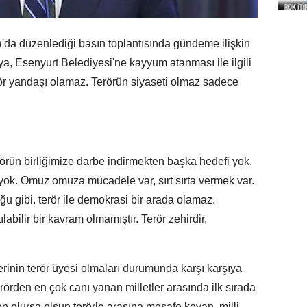
rfa'da düzenlediği basın toplantısında gündeme ilişkin
a, Esenyurt Belediyesi'ne kayyum atanması ile ilgili
rör yandaşı olamaz. Terörün siyaseti olmaz sadece
örün birliğimize darbe indirmekten başka hedefi yok.
yok. Omuz omuza mücadele var, sırt sırta vermek var.
ğu gibi. terör ile demokrasi bir arada olamaz.
labilir bir kavram olmamıştır. Terör zehirdir,
rinin terör üyesi olmaları durumunda karşı karşıya
rörden en çok canı yanan milletler arasında ilk sırada
en olursa olsun terörle arasına mesafe koyan, milli