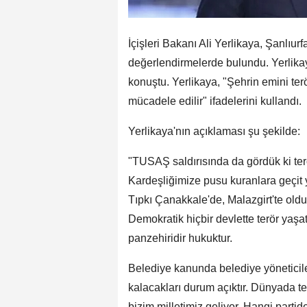
İçişleri Bakanı Ali Yerlikaya, Şanlıu
değerlendirmelerde bulundu. Yerlikay
konuştu. Yerlikaya, "Şehrin emini te
mücadele edilir" ifadelerini kullandı.
Yerlikaya'nın açıklaması şu şekilde:
"TUSAŞ saldırısında da gördük ki ter
Kardeşliğimize pusu kuranlara geçit 
Tıpkı Çanakkale'de, Malazgirt'te oldu
Demokratik hiçbir devlette terör yaşatı
panzehiridir hukuktur.
Belediye kanunda belediye yöneticile
kalacakları durum açıktır. Dünyada te
bizim milletimiz geliyor. Hangi partid