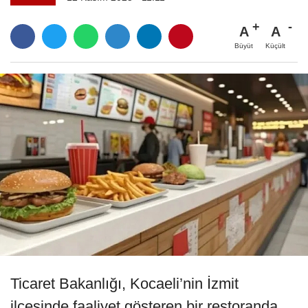
A
A
Büyüt
Küçült
Ticaret Bakanlığı, Kocaeli’nin İzmit
ilçesinde faaliyet gösteren bir restoranda