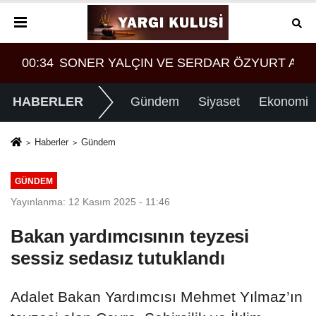
T ARASINDA YEMEK MASASI MI PR ANLAŞMASI MI
08:28
Tasarruf finansman şirketlerine sınırlama geld
HABERLER
Gündem
Siyaset
Ekonomi
Haberler
Gündem
GÜNDEM
Yayınlanma: 12 Kasım 2025 - 11:46
Bakan yardımcısının teyzesi
sessiz sedasız tutuklandı
Adalet Bakan Yardımcısı Mehmet Yılmaz’ın