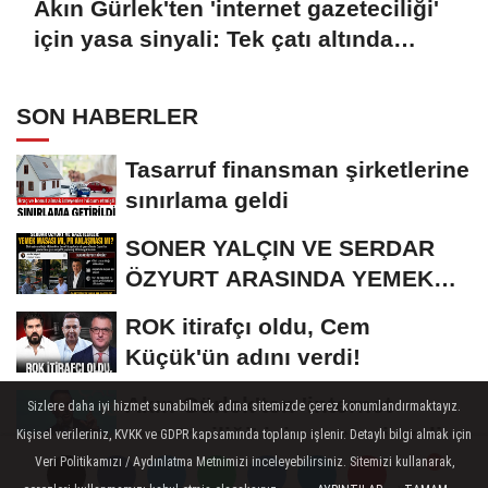
Akın Gürlek'ten 'internet gazeteciliği'
için yasa sinyali: Tek çatı altında
toplanmalı
SON HABERLER
Tasarruf finansman şirketlerine
sınırlama geldi
SONER YALÇIN VE SERDAR
ÖZYURT ARASINDA YEMEK
MASASI MI PR ANLAŞMASI...
ROK itirafçı oldu, Cem
Küçük'ün adını verdi!
Akın Gürlek'ten 'internet
Sizlere daha iyi hizmet sunabilmek adına sitemizde çerez konumlandırmaktayız.
gazeteciliği' için yasa sinyali:...
Kişisel verileriniz, KVKK ve GDPR kapsamında toplanıp işlenir. Detaylı bilgi almak için
Veri Politikamızı / Aydınlatma Metnimizi inceleyebilirsiniz. Sitemizi kullanarak,
Suça sürüklenen çocuklara