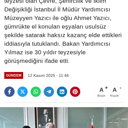
teyzesi olan Çevre, Şehircilik ve İklim
Değişikliği İstanbul İl Müdür Yardımcısı
Müzeyyen Yazıcı ile oğlu Ahmet Yazıcı,
gümrükte el konulan eşyaları usulsüz
şekilde satarak haksız kazanç elde ettikleri
iddiasıyla tutuklandı. Bakan Yardımcısı
Yılmaz ise 30 yıldır teyzesiyle
görüşmediğini ifade etti.
12 Kasım 2025 - 11:46
GÜNDEM
A
A
Büyüt
Küçült