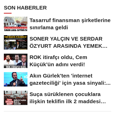
SON HABERLER
Tasarruf finansman şirketlerine
sınırlama geldi
SONER YALÇIN VE SERDAR
ÖZYURT ARASINDA YEMEK
MASASI MI PR ANLAŞMASI...
ROK itirafçı oldu, Cem
Küçük'ün adını verdi!
Akın Gürlek'ten 'internet
gazeteciliği' için yasa sinyali:...
Suça sürüklenen çocuklara
ilişkin teklifin ilk 2 maddesi
kabul edildi