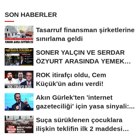
toplanmalı
SON HABERLER
Tasarruf finansman şirketlerine
sınırlama geldi
SONER YALÇIN VE SERDAR
ÖZYURT ARASINDA YEMEK
MASASI MI PR ANLAŞMASI...
ROK itirafçı oldu, Cem
Küçük'ün adını verdi!
Akın Gürlek'ten 'internet
gazeteciliği' için yasa sinyali:...
Suça sürüklenen çocuklara
ilişkin teklifin ilk 2 maddesi
kabul edildi