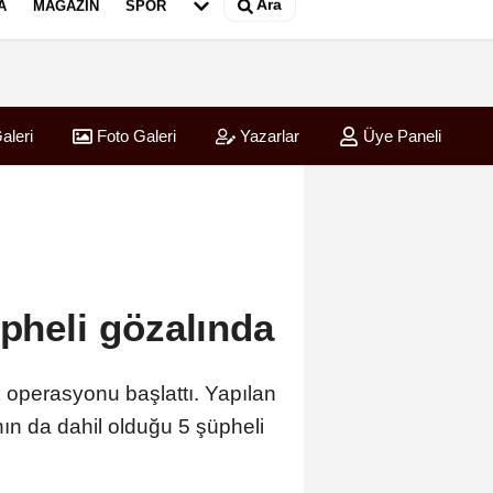
Ara
A
MAGAZIN
SPOR
aleri
Foto Galeri
Yazarlar
Üye Paneli
üpheli gözalında
k operasyonu başlattı. Yapılan
ın da dahil olduğu 5 şüpheli