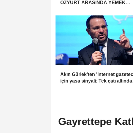
ÖZYURT ARASINDA YEMEK
MASASI MI PR ANLAŞMASI MI?
Akın Gürlek'ten 'internet gazeteci
için yasa sinyali: Tek çatı altında
toplanmalı
Gayrettepe Katl