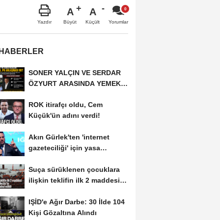
A
A
Büyüt
Küçült
Yazdır
Yorumlar
 HABERLER
SONER YALÇIN VE SERDAR
ÖZYURT ARASINDA YEMEK
MASASI MI PR ANLAŞMASI...
ROK itirafçı oldu, Cem
Küçük'ün adını verdi!
Akın Gürlek'ten 'internet
gazeteciliği' için yasa
sinyali:...
Suça sürüklenen çocuklara
ilişkin teklifin ilk 2 maddesi
kabul edildi
IŞİD'e Ağır Darbe: 30 İlde 104
Kişi Gözaltına Alındı