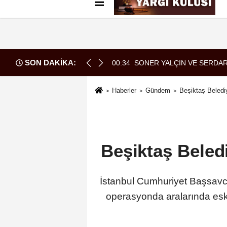
Künye
İletişim
Çerez Politikası
G
SON DAKİKA:
ARASINDA YEMEK MASASI MI PR ANLAŞMASI MI?
00:34
SONER YALÇIN VE SERDAR
Haberler
Gündem
Beşiktaş Belediy
Beşiktaş Beledi
İstanbul Cumhuriyet Başsavcıl
operasyonda aralarında eski