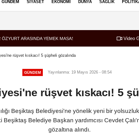
GÜNDEM
SIYASET
EKONOMI
DÜNYA
SAĞLIK
POLITIK
izlilik İlkeleri
Video G
 ÖZYURT ARASINDA YEMEK MASASI MI PR ANLAŞMASI MI?
esi'ne rüşvet kıskacı! 5 şüpheli gözalında
Yayınlanma: 19 Mayıs 2026 - 08:54
GÜNDEM
yesi'ne rüşvet kıskacı! 5 ş
ığı Beşiktaş Belediyesi'ne yönelik yeni bir yolsuzlu
 Beşiktaş Belediye Başkan yardımcısı Cevdet Çalı'n
gözaltına alındı.