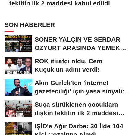
teklifin ilk 2 maddesi kabul edildi
SON HABERLER
SONER YALÇIN VE SERDAR
ÖZYURT ARASINDA YEMEK
MASASI MI PR ANLAŞMASI...
ROK itirafçı oldu, Cem
Küçük'ün adını verdi!
Akın Gürlek'ten 'internet
gazeteciliği' için yasa sinyali:...
Suça sürüklenen çocuklara
ilişkin teklifin ilk 2 maddesi
kabul edildi
IŞİD'e Ağır Darbe: 30 İlde 104
Kişi Gözaltına Alındı