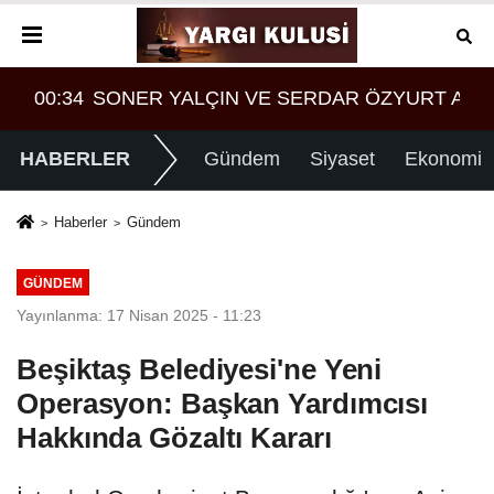
LAŞMASI MI?
ZYURT ARASINDA YEMEK MASASI MI PR ANLAŞMAS
00:34
SONER YALÇIN VE SERDAR ÖZYURT 
HABERLER
Gündem
Siyaset
Ekonomi
Haberler
Gündem
GÜNDEM
Yayınlanma: 17 Nisan 2025 - 11:23
Beşiktaş Belediyesi'ne Yeni
Operasyon: Başkan Yardımcısı
Hakkında Gözaltı Kararı