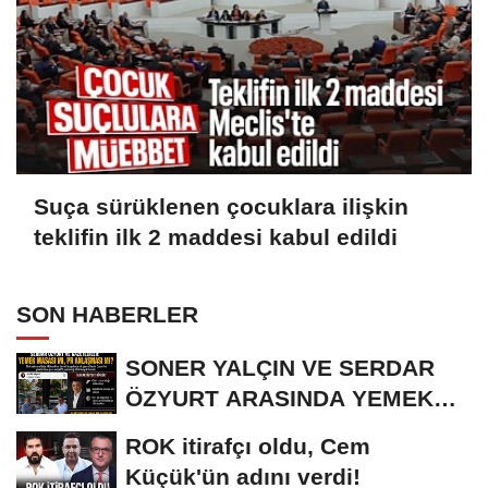
Suça sürüklenen çocuklara ilişkin
teklifin ilk 2 maddesi kabul edildi
SON HABERLER
SONER YALÇIN VE SERDAR
ÖZYURT ARASINDA YEMEK
MASASI MI PR ANLAŞMASI...
ROK itirafçı oldu, Cem
Küçük'ün adını verdi!