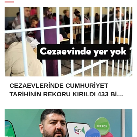
CEZAEVLERİNDE CUMHURİYET
TARİHİNİN REKORU KIRILDI 433 BİN
520 KİŞİ VAR!