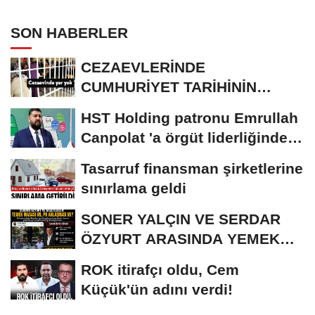
ANLAŞMASI MI?
SON HABERLER
CEZAEVLERİNDE
CUMHURİYET TARİHİNİN
REKORU KIRILDI 433 BİN 520
HST Holding patronu Emrullah
KİŞİ...
Canpolat 'a örgüt liderliğinden
iddianame...
Tasarruf finansman şirketlerine
sınırlama geldi
SONER YALÇIN VE SERDAR
ÖZYURT ARASINDA YEMEK
MASASI MI PR ANLAŞMASI...
ROK itirafçı oldu, Cem
Küçük'ün adını verdi!