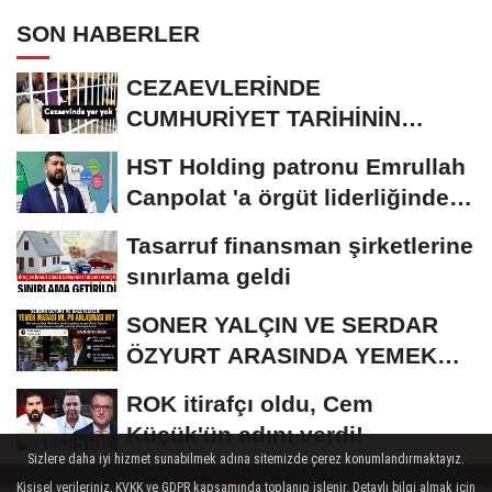
SON HABERLER
CEZAEVLERİNDE
CUMHURİYET TARİHİNİN
REKORU KIRILDI 433 BİN 520
HST Holding patronu Emrullah
KİŞİ...
Canpolat 'a örgüt liderliğinden
iddianame...
Tasarruf finansman şirketlerine
sınırlama geldi
SONER YALÇIN VE SERDAR
ÖZYURT ARASINDA YEMEK
MASASI MI PR ANLAŞMASI...
ROK itirafçı oldu, Cem
Küçük'ün adını verdi!
Sizlere daha iyi hizmet sunabilmek adına sitemizde çerez konumlandırmaktayız.
Kişisel verileriniz, KVKK ve GDPR kapsamında toplanıp işlenir. Detaylı bilgi almak için