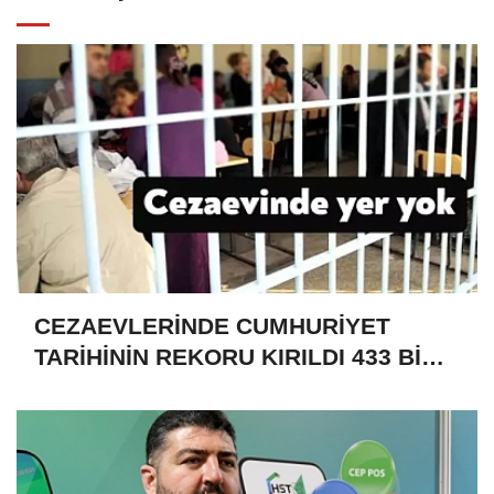
CEZAEVLERİNDE CUMHURİYET
TARİHİNİN REKORU KIRILDI 433 BİN
520 KİŞİ VAR!