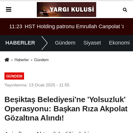
AR!
 'a örgüt liderliğinden iddianame hazırlandı.. Tüm malv
08:28
Tasarruf finansman şirketlerine sınırlama geld
00:
HABERLER
Gündem
Siyaset
Ekonomi
Haberler
Gündem
GÜNDEM
Yayınlanma: 13 Ocak 2025 - 11:55
Beşiktaş Belediyesi'ne 'Yolsuzluk'
Operasyonu: Başkan Rıza Akpolat
Gözaltına Alındı!