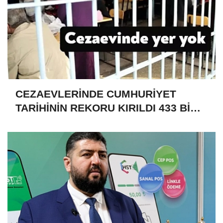
CEZAEVLERİNDE CUMHURİYET
TARİHİNİN REKORU KIRILDI 433 BİN
520 KİŞİ VAR!