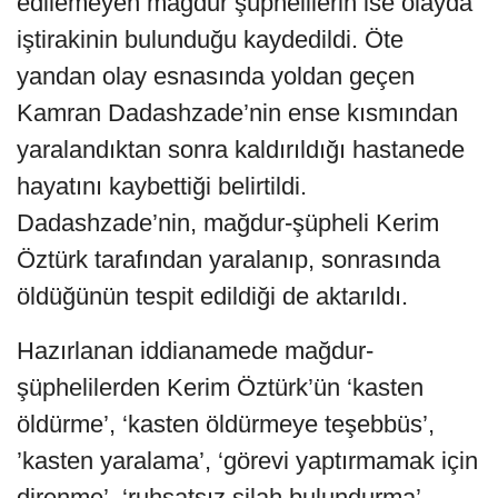
edilemeyen mağdur şüphelilerin ise olayda
iştirakinin bulunduğu kaydedildi. Öte
yandan olay esnasında yoldan geçen
Kamran Dadashzade’nin ense kısmından
yaralandıktan sonra kaldırıldığı hastanede
hayatını kaybettiği belirtildi.
Dadashzade’nin, mağdur-şüpheli Kerim
Öztürk tarafından yaralanıp, sonrasında
öldüğünün tespit edildiği de aktarıldı.
Hazırlanan iddianamede mağdur-
şüphelilerden Kerim Öztürk’ün ‘kasten
öldürme’, ‘kasten öldürmeye teşebbüs’,
’kasten yaralama’, ‘görevi yaptırmamak için
direnme’, ‘ruhsatsız silah bulundurma’