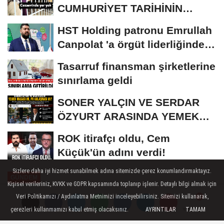
CUMHURİYET TARİHİNİN
REKORU KIRILDI 433 BİN 520
HST Holding patronu Emrullah
KİŞİ...
Canpolat 'a örgüt liderliğinden
iddianame...
Tasarruf finansman şirketlerine
sınırlama geldi
SONER YALÇIN VE SERDAR
ÖZYURT ARASINDA YEMEK
MASASI MI PR ANLAŞMASI...
ROK itirafçı oldu, Cem
Küçük'ün adını verdi!
Sizlere daha iyi hizmet sunabilmek adına sitemizde çerez konumlandırmaktayız.
GÜNDEM
Kişisel verileriniz, KVKK ve GDPR kapsamında toplanıp işlenir. Detaylı bilgi almak için
Yayınlanma: 05 Ekim 2023 - 13:47
Veri Politikamızı / Aydınlatma Metnimizi inceleyebilirsiniz. Sitemizi kullanarak,
çerezleri kullanmamızı kabul etmiş olacaksınız.
AYRINTILAR
TAMAM
Yorumlar
Yorumlar
Göçmen kaçakçısının 'Türk kara