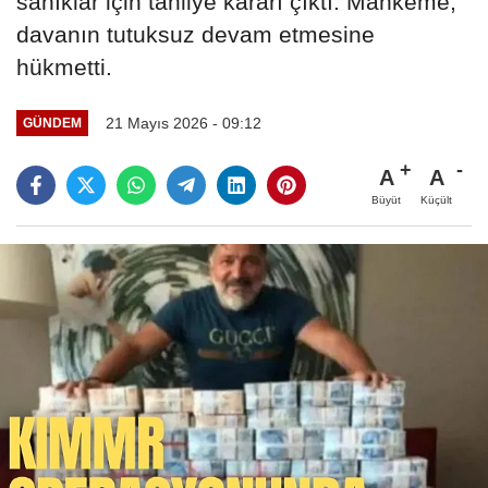
sanıklar için tahliye kararı çıktı. Mahkeme,
davanın tutuksuz devam etmesine
hükmetti.
21 Mayıs 2026 - 09:12
GÜNDEM
A
A
Büyüt
Küçült