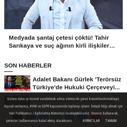
Medyada şantaj çetesi çöktü! Tahir
Sarıkaya ve suç ağının kirli ilişkiler
zinciri...
SON HABERLER
Adalet Bakanı Gürlek 'Terörsüz
Türkiye'de Hukuki Çerçeveyi...
Resmi Gazete’de yayımlandı:
Sizlere daha iyi hizmet sunabilmek adına sitemizde çerez konumlandırmaktayız.
Kişisel verileriniz, KVKK ve GDPR kapsamında toplanıp işlenir. Detaylı bilgi almak için
Kritik yeşil pasaport kararı
Veri Politikamızı / Aydınlatma Metnimizi inceleyebilirsiniz. Sitemizi kullanarak,
Borç patladı icra fırladı
çerezleri kullanmamızı kabul etmiş olacaksınız.
AYRINTILAR
TAMAM
Yorumlar
Yorumlar
Yorumlar