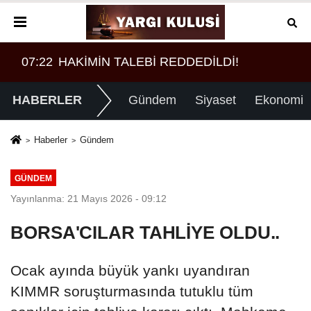
07:52
Borç patladı icra fırladı
HABERLER
Gündem
Siyaset
Ekonomi
Haberler
Gündem
GÜNDEM
Yayınlanma: 21 Mayıs 2026 - 09:12
BORSA'CILAR TAHLİYE OLDU..
Ocak ayında büyük yankı uyandıran
KIMMR soruşturmasında tutuklu tüm