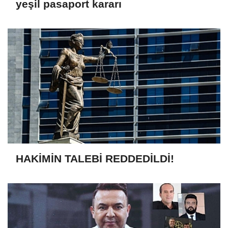
yeşil pasaport kararı
HAKİMİN TALEBİ REDDEDİLDİ!