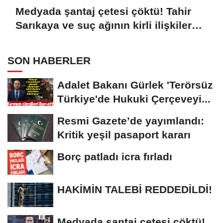
Medyada şantaj çetesi çöktü! Tahir
Sarıkaya ve suç ağının kirli ilişkiler
zinciri...
SON HABERLER
Adalet Bakanı Gürlek 'Terörsüz
Türkiye'de Hukuki Çerçeveyi...
Resmi Gazete’de yayımlandı:
Kritik yeşil pasaport kararı
Borç patladı icra fırladı
HAKİMİN TALEBİ REDDEDİLDİ!
Medyada şantaj çetesi çöktü!