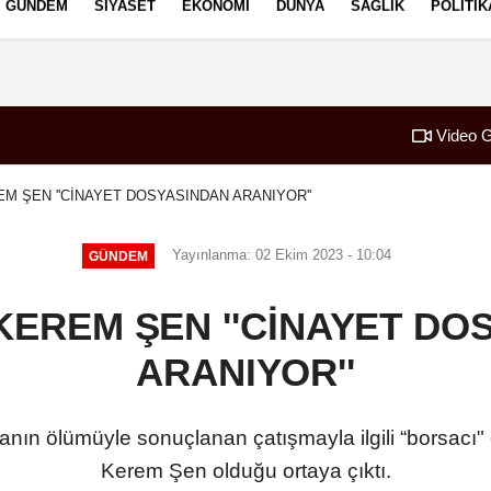
GÜNDEM
SIYASET
EKONOMI
DÜNYA
SAĞLIK
POLITIK
izlilik İlkeleri
Video G
M ŞEN ''CİNAYET DOSYASINDAN ARANIYOR''
Yayınlanma: 02 Ekim 2023 - 10:04
GÜNDEM
KEREM ŞEN ''CİNAYET DO
ARANIYOR''
n ölümüyle sonuçlanan çatışmayla ilgili “borsacı" o
Kerem Şen olduğu ortaya çıktı.