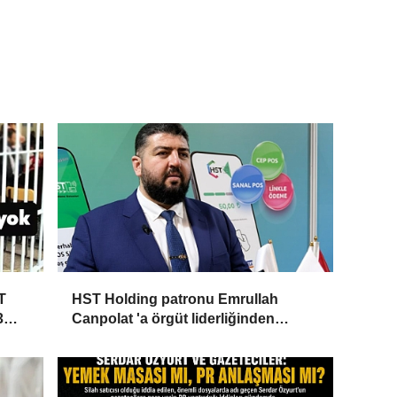
T
HST Holding patronu Emrullah
3
Canpolat 'a örgüt liderliğinden
iddianame hazırlandı.. Tüm
malvarlığına el konuldu