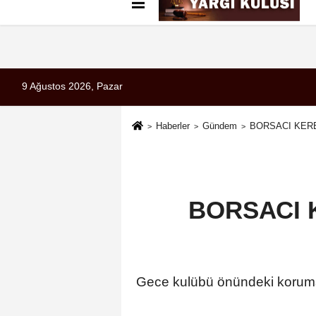
Künye
İletişim
Çerez Politikası
G
9 Ağustos 2026, Pazar
Haberler
Gündem
BORSACI KERE
BORSACI 
Gece kulübü önündeki korumanı