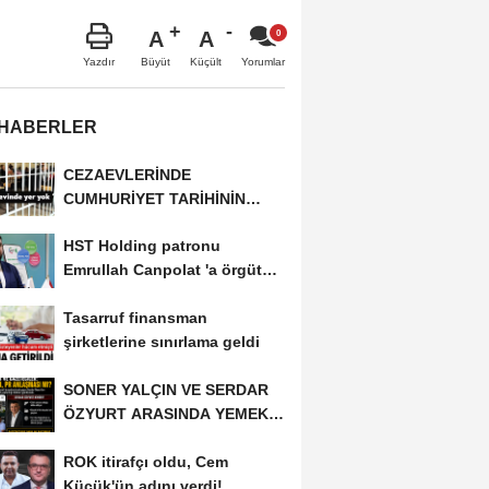
A
A
Büyüt
Küçült
Yazdır
Yorumlar
 HABERLER
CEZAEVLERİNDE
CUMHURİYET TARİHİNİN
REKORU KIRILDI 433 BİN 520
HST Holding patronu
KİŞİ...
Emrullah Canpolat 'a örgüt
liderliğinden iddianame...
Tasarruf finansman
şirketlerine sınırlama geldi
SONER YALÇIN VE SERDAR
ÖZYURT ARASINDA YEMEK
MASASI MI PR ANLAŞMASI...
ROK itirafçı oldu, Cem
Küçük'ün adını verdi!