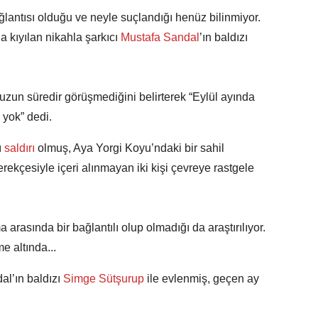
ğlantısı olduğu ve neyle suçlandığı henüz bilinmiyor.
 kıyılan nikahla şarkıcı
Mustafa Sandal
’ın baldızı
zun süredir görüşmediğini belirterek “Eylül ayında
m yok” dedi.
ı
saldırı
olmuş, Aya Yorgi Koyu’ndaki bir sahil
ekçesiyle içeri alınmayan iki kişi çevreye rastgele
 arasında bir bağlantılı olup olmadığı da araştırılıyor.
e altında...
al’ın baldızı
Simge Sütşurup
ile evlenmiş, geçen ay