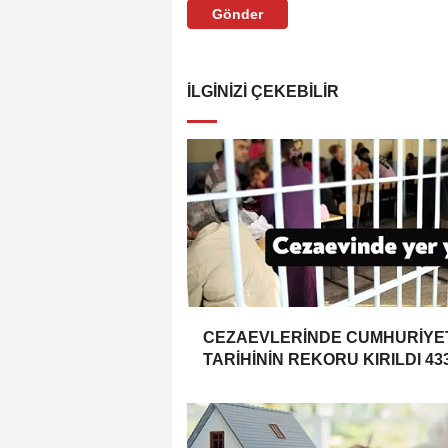
Gönder
İLGINIZI ÇEKEBILIR
CEZAEVLERİNDE CUMHURİYE
TARİHİNİN REKORU KIRILDI 43
BİN 520 KİŞİ VAR!