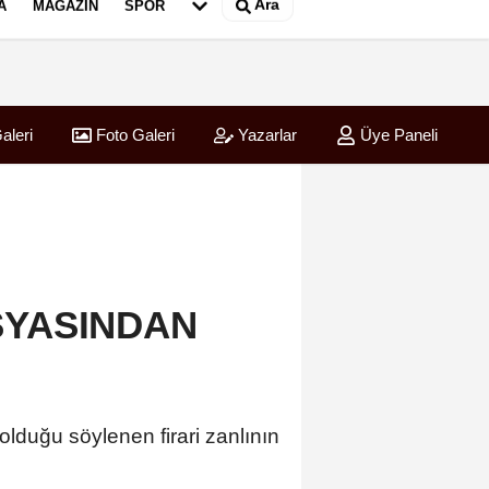
Ara
A
MAGAZIN
SPOR
aleri
Foto Galeri
Yazarlar
Üye Paneli
SYASINDAN
lduğu söylenen firari zanlının