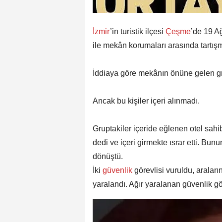
İzmir
’in turistik ilçesi
Çeşme
’de 19 A
ile mekân korumaları arasında tartışm
İddiaya göre mekânın önüne gelen grup
Ancak bu kişiler içeri alınmadı.
Gruptakiler içeride eğlenen otel sahib
dedi ve içeri girmekte ısrar etti. Bu
dönüştü.
İki
güvenlik
görevlisi vuruldu, aralar
yaralandı. Ağır yaralanan güvenlik gö