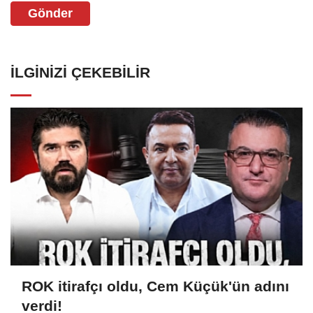
Gönder
İLGINIZI ÇEKEBILIR
ROK itirafçı oldu, Cem Küçük'ün adını
verdi!