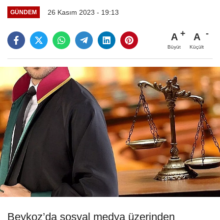
26 Kasım 2023 - 19:13
GÜNDEM
A
A
Büyüt
Küçült
Beykoz’da sosyal medya üzerinden