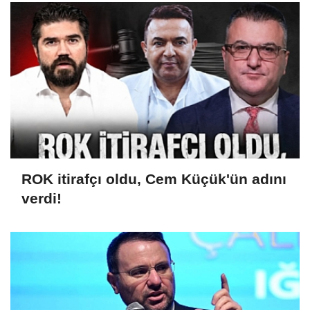
ROK itirafçı oldu, Cem Küçük'ün adını
verdi!