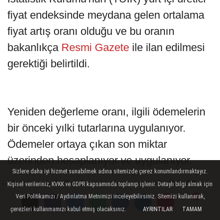
fiyat endeksinde meydana gelen ortalama
fiyat artış oranı olduğu ve bu oranın
bakanlıkça
Resmi Gazete
ile ilan edilmesi
gerektiği belirtildi.
Yeniden değerleme oranı, ilgili ödemelerin
bir önceki yılki tutarlarına uygulanıyor.
Ödemeler ortaya çıkan son miktar
üzerinden hesaplanıyor ve uygulanıyor.
Sizlere daha iyi hizmet sunabilmek adına sitemizde çerez konumlandırmaktayız.
Yeniden değerleme oranı yüzde 58,46
Kişisel verileriniz, KVKK ve GDPR kapsamında toplanıp işlenir. Detaylı bilgi almak için
Veri Politikamızı / Aydınlatma Metnimizi inceleyebilirsiniz. Sitemizi kullanarak,
Bu kapsamda yeniden değerleme oranının
çerezleri kullanmamızı kabul etmiş olacaksınız.
AYRINTILAR
TAMAM
Yorumlar
Yorumlar
Yorumlar