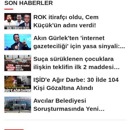
SON HABERLER
ROK itirafçı oldu, Cem
Küçük'ün adını verdi!
Akın Gürlek'ten 'internet
gazeteciliği' için yasa sinyali:...
Suça sürüklenen çocuklara
ilişkin teklifin ilk 2 maddesi
kabul edildi
IŞİD'e Ağır Darbe: 30 İlde 104
Kişi Gözaltına Alındı
Avcılar Belediyesi
Soruşturmasında Yeni
Gelişme! Gözaltındaki 12...