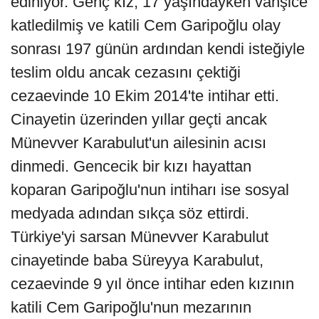
ediniyor. Genç kız, 17 yaşındayken vahşice
katledilmiş ve katili Cem Garipoğlu olay
sonrası 197 günün ardından kendi isteğiyle
teslim oldu ancak cezasını çektiği
cezaevinde 10 Ekim 2014'te intihar etti.
Cinayetin üzerinden yıllar geçti ancak
Münevver Karabulut'un ailesinin acısı
dinmedi. Gencecik bir kızı hayattan
koparan Garipoğlu'nun intiharı ise sosyal
medyada adından sıkça söz ettirdi.
Türkiye'yi sarsan Münevver Karabulut
cinayetinde baba Süreyya Karabulut,
cezaevinde 9 yıl önce intihar eden kızının
katili Cem Garipoğlu'nun mezarının