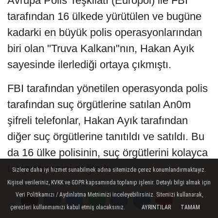
Avrupa Polis Teşkilatı (Europol) ile FBI
tarafından 16 ülkede yürütülen ve bugüne
kadarki en büyük polis operasyonlarından
biri olan "Truva Kalkanı"nın, Hakan Ayık
sayesinde ilerlediği ortaya çıkmıştı.
FBI tarafından yönetilen operasyonda polis
tarafından suç örgütlerine satılan An0m
şifreli telefonlar, Hakan Ayık tarafından
diğer suç örgütlerine tanıtıldı ve satıldı. Bu
da 16 ülke polisinin, suç örgütlerini kolayca
takip etmesini sağladı.
Sizlere daha iyi hizmet sunabilmek adına sitemizde çerez konumlandırmaktayız.
Kişisel verileriniz, KVKK ve GDPR kapsamında toplanıp işlenir. Detaylı bilgi almak için
Operasyona, polis tarafından suç
Veri Politikamızı / Aydınlatma Metnimizi inceleyebilirsiniz. Sitemizi kullanarak,
örgütlerine satılan şifreli haberleşme hattı
çerezleri kullanmamızı kabul etmiş olacaksınız.
AYRINTILAR
TAMAM
Yorumlar
Yorumlar