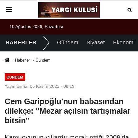
10 Ağustos 2026, Pazartesi
HABERLER
Gündem
Siyaset
Ekonomi
Haberler
Gündem
GÜNDEM
Yayınlanma: 06 Kasım 2023 - 08:19
Cem Garipoğlu'nun babasından
dilekçe: "Mezar açılsın tartışmalar
bitsin"
Kamuoyunun yıllardır merak ettiği 2009'da