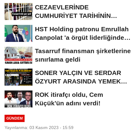
CEZAEVLERİNDE
CUMHURİYET TARİHİNİN
REKORU KIRILDI 433 BİN 520
HST Holding patronu Emrullah
KİŞİ...
Canpolat 'a örgüt liderliğinden
iddianame...
Tasarruf finansman şirketlerine
sınırlama geldi
SONER YALÇIN VE SERDAR
ÖZYURT ARASINDA YEMEK
MASASI MI PR ANLAŞMASI...
ROK itirafçı oldu, Cem
Küçük'ün adını verdi!
GÜNDEM
Yayınlanma: 03 Kasım 2023 - 15:59