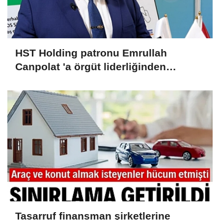
HST Holding patronu Emrullah
Canpolat 'a örgüt liderliğinden
iddianame hazırlandı.. Tüm
malvarlığına el konuldu
Tasarruf finansman şirketlerine