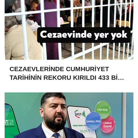
CEZAEVLERİNDE CUMHURİYET
TARİHİNİN REKORU KIRILDI 433 BİN
520 KİŞİ VAR!