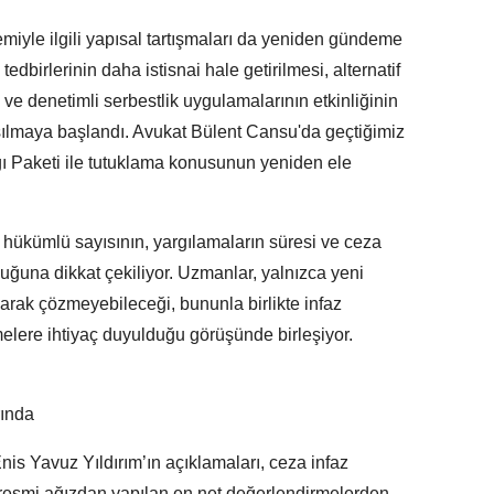
miyle ilgili yapısal tartışmaları da yeniden gündeme
edbirlerinin daha istisnai hale getirilmesi, alternatif
 ve denetimli serbestlik uygulamalarının etkinliğinin
rtışılmaya başlandı. Avukat Bülent Cansu'da geçtiğimiz
ı Paketi ile tutuklama konusunun yeniden ele
ve hükümlü sayısının, yargılamaların süresi ve ceza
lduğuna dikkat çekiliyor. Uzmanlar, yalnızca yeni
arak çözmeyebileceği, bununla birlikte infaz
elere ihtiyaç duyulduğu görüşünde birleşiyor.
rında
is Yavuz Yıldırım’ın açıklamaları, ceza infaz
resmi ağızdan yapılan en net değerlendirmelerden