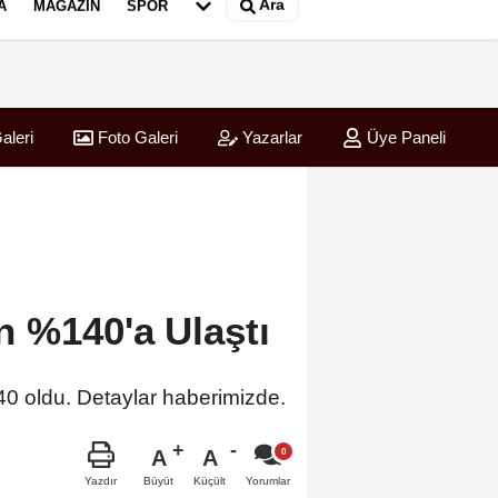
Ara
A
MAGAZIN
SPOR
aleri
Foto Galeri
Yazarlar
Üye Paneli
n %140'a Ulaştı
40 oldu. Detaylar haberimizde.
A
A
Büyüt
Küçült
Yazdır
Yorumlar