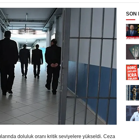
SON
arında doluluk oranı kritik seviyelere yükseldi. Ceza