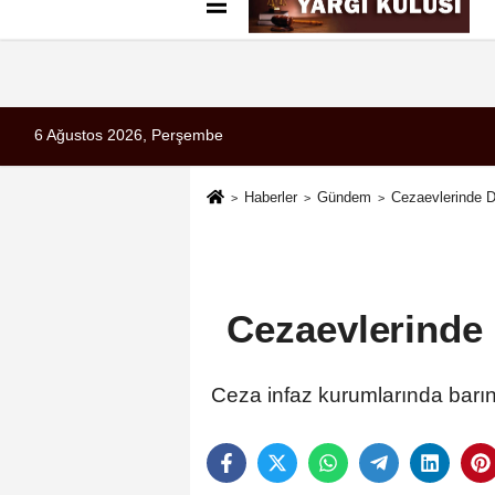
Künye
İletişim
Çerez Politikası
G
6 Ağustos 2026, Perşembe
Haberler
Gündem
Cezaevlerinde D
Cezaevlerinde 
Ceza infaz kurumlarında barın