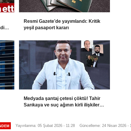
Resmi Gazete’de yayımlandı: Kritik
di:
yeşil pasaport kararı
yor'
Medyada şantaj çetesi çöktü! Tahir
Sarıkaya ve suç ağının kirli ilişkiler
zinciri...
Yayınlanma: 05 Şubat 2026 - 11:28
Güncelleme: 24 Nisan 2026 - 
NDEM