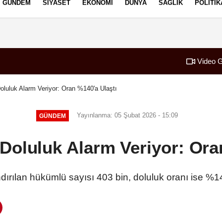
GÜNDEM
SIYASET
EKONOMI
DÜNYA
SAĞLIK
POLITIK
izlilik İlkeleri
Video G
oluluk Alarm Veriyor: Oran %140'a Ulaştı
Yayınlanma: 05 Şubat 2026 - 15:09
GÜNDEM
Doluluk Alarm Veriyor: Ora
dırılan hükümlü sayısı 403 bin, doluluk oranı ise %1