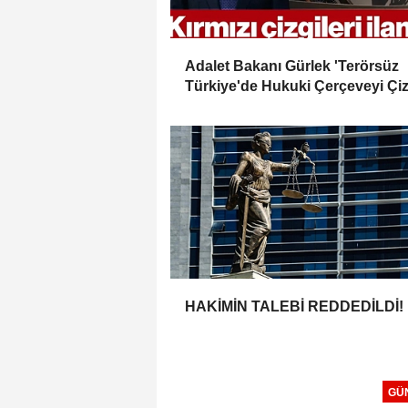
Adalet Bakanı Gürlek 'Terörsüz
Türkiye'de Hukuki Çerçeveyi Çiz
'Hiçbir Kişiye Özel Statü Tanınmı
HAKİMİN TALEBİ REDDEDİLDİ!
GÜ