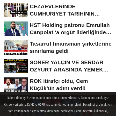
CEZAEVLERİNDE
CUMHURİYET TARİHİNİN
REKORU KIRILDI 433 BİN 520
HST Holding patronu Emrullah
KİŞİ...
Canpolat 'a örgüt liderliğinden
iddianame...
Tasarruf finansman şirketlerine
sınırlama geldi
SONER YALÇIN VE SERDAR
ÖZYURT ARASINDA YEMEK
MASASI MI PR ANLAŞMASI...
ROK itirafçı oldu, Cem
Küçük'ün adını verdi!
Sizlere daha iyi hizmet sunabilmek adına sitemizde çerez konumlandırmaktayız.
Kişisel verileriniz, KVKK ve GDPR kapsamında toplanıp işlenir. Detaylı bilgi almak için
Veri Politikamızı / Aydınlatma Metnimizi inceleyebilirsiniz. Sitemizi kullanarak,
Künye
İletişim
Çerez Politikası
Gizlilik İlkeleri