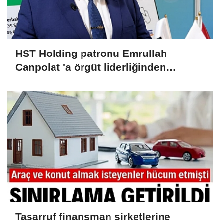
HST Holding patronu Emrullah
Canpolat 'a örgüt liderliğinden
iddianame hazırlandı.. Tüm
malvarlığına el konuldu
Tasarruf finansman şirketlerine