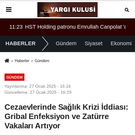
ASI MI?
İNİN REKORU KIRILDI 433 BİN 520 KİŞİ VAR!
11:23
HST Holding patronu Emrullah Canpolat 'a örgü
08:
HABERLER
Gündem
Siyaset
Ekonomi
Haberler
Gündem
GÜNDEM
Yayınlanma: 27 Ocak 2025 - 16:16
Güncelleme: 27 Ocak 2025 - 16:29
Cezaevlerinde Sağlık Krizi İddiası:
Gribal Enfeksiyon ve Zatürre
Vakaları Artıyor