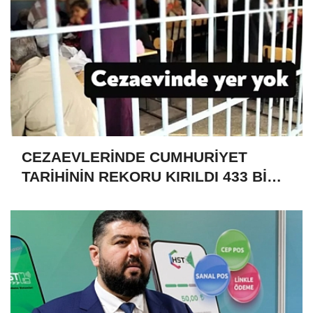
CEZAEVLERİNDE CUMHURİYET
TARİHİNİN REKORU KIRILDI 433 BİN
520 KİŞİ VAR!