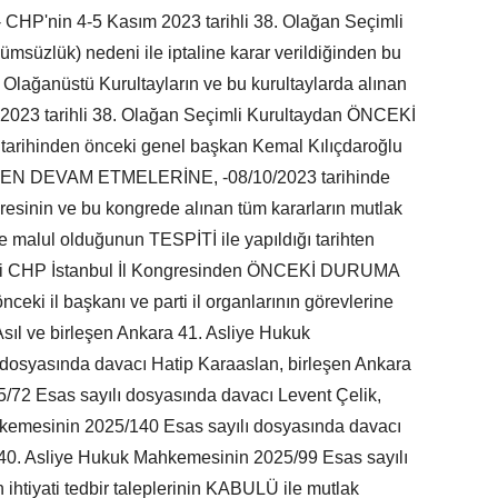
 - CHP'nin 4-5 Kasım 2023 tarihli 38. Olağan Seçimli
ümsüzlük) nedeni ile iptaline karar verildiğinden bu
 Olağanüstü Kurultayların ve bu kurultaylarda alınan
 2023 tarihli 38. Olağan Seçimli Kurultaydan ÖNCEKİ
ihinden önceki genel başkan Kemal Kılıçdaroğlu
 AYNEN DEVAM ETMELERİNE, -08/10/2023 tarihinde
gresinin ve bu kongrede alınan tüm kararların mutlak
 malul olduğunun TESPİTİ ile yapıldığı tarihten
ihli CHP İstanbul İl Kongresinden ÖNCEKİ DURUMA
i il başkanı ve parti il organlarının görevlerine
ve birleşen Ankara 41. Asliye Hukuk
dosyasında davacı Hatip Karaaslan, birleşen Ankara
72 Esas sayılı dosyasında davacı Levent Çelik,
hkemesinin 2025/140 Esas sayılı dosyasında davacı
 40. Asliye Hukuk Mahkemesinin 2025/99 Esas sayılı
ihtiyati tedbir taleplerinin KABULÜ ile mutlak