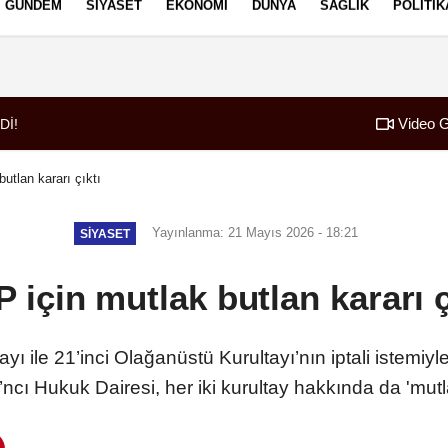
GÜNDEM
SIYASET
EKONOMI
DÜNYA
SAĞLIK
POLITIK
izlilik İlkeleri
Video G
Dİ!
07:52
Borç patladı icra f
utlan kararı çıktı
Yayınlanma: 21 Mayıs 2026 - 18:21
SIYASET
 için mutlak butlan kararı ç
yı ile 21’inci Olağanüstü Kurultayı’nın iptali istemi
ı Hukuk Dairesi, her iki kurultay hakkında da 'mutla