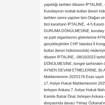
yapıldığı tarihten itibaren İPTALİNE,
Kurultayının mutlak butlan (kesin hük
tarihten sonra yapılan tüm Olağan ve
tüm kararların İPTALİNE, -4-5 Kasım
DURUMA DÖNÜLMESİNE, kurultay tar
ve parti organlarının görevlerine
gerçekleştirilen CHP İstanbul İl Kon
butlan (kesin hükümsüzlük) nedeniyle
itibaren İPTALİNE, -08/10/2023 tar
DÖNÜLMESİNE, kongre tarihinden öncek
AYNEN DEVAM ETMELERİNE, B)-Asıl 
Mahkemesinin 2025/176 Esas sayılı 
17. Asliye Hukuk Mahkemesinin 2025/
birleşen Ankara 7. Asliye Hukuk Ma
Kamile Bahar Önal, birleşen Ankara
dosyasında davacı Yılmaz Özkanat'ın 