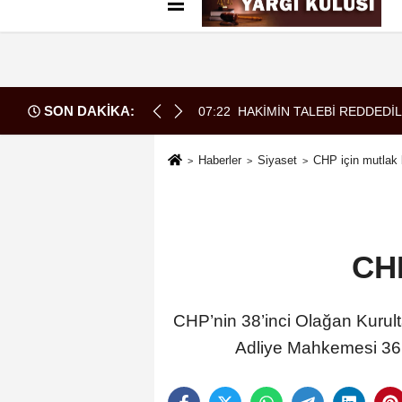
Künye
İletişim
Çerez Politikası
G
SON DAKİKA:
07:22
HAKİMİN TALEBİ REDDEDİL
Haberler
Siyaset
CHP için mutlak b
CHP
CHP’nin 38’inci Olağan Kurulta
Adliye Mahkemesi 36’nc