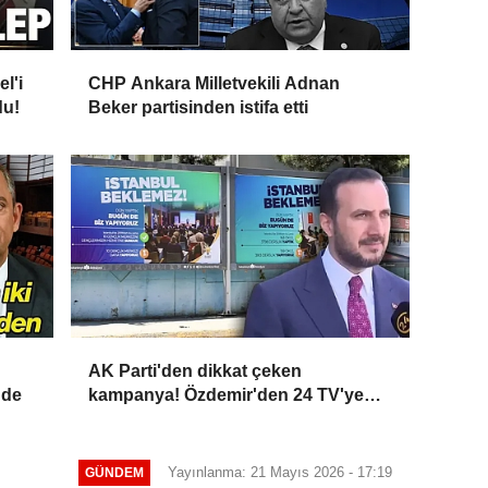
l'i
CHP Ankara Milletvekili Adnan
du!
Beker partisinden istifa etti
AK Parti'den dikkat çeken
'de
kampanya! Özdemir'den 24 TV'ye
özel açıklama: CHP kaosla
uğraşırken biz hizmet peşindeyiz
Yayınlanma: 21 Mayıs 2026 - 17:19
GÜNDEM