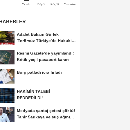
Büyüt
Küçült
Yazdır
Yorumlar
 HABERLER
Adalet Bakanı Gürlek
'Terörsüz Türkiye'de Hukuki
Çerçeveyi...
Resmi Gazete’de yayımlandı:
Kritik yeşil pasaport kararı
Borç patladı icra fırladı
HAKİMİN TALEBİ
REDDEDİLDİ!
Medyada şantaj çetesi çöktü!
Tahir Sarıkaya ve suç ağının
kirli...