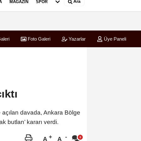
Ara
A
MAGAZIN
SPOR
aleri
Foto Galeri
Yazarlar
Üye Paneli
ırladı
ıktı
yle açılan davada, Ankara Bölge
k butlan’ kararı verdi.
A
A