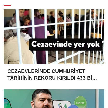
CEZAEVLERİNDE CUMHURİYET
TARİHİNİN REKORU KIRILDI 433 BİN
520 KİŞİ VAR!