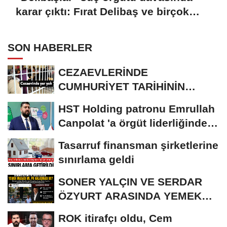
karar çıktı: Fırat Delibaş ve birçok
sanığa beraat
SON HABERLER
CEZAEVLERİNDE
CUMHURİYET TARİHİNİN
REKORU KIRILDI 433 BİN 520
HST Holding patronu Emrullah
KİŞİ...
Canpolat 'a örgüt liderliğinden
iddianame...
Tasarruf finansman şirketlerine
sınırlama geldi
SONER YALÇIN VE SERDAR
ÖZYURT ARASINDA YEMEK
MASASI MI PR ANLAŞMASI...
ROK itirafçı oldu, Cem