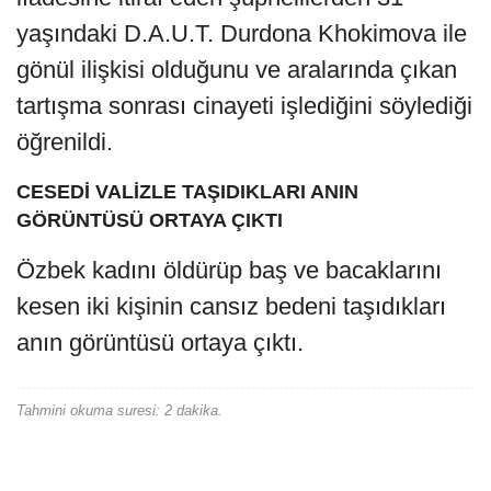
yaşındaki D.A.U.T. Durdona Khokimova ile
gönül ilişkisi olduğunu ve aralarında çıkan
tartışma sonrası cinayeti işlediğini söylediği
öğrenildi.
CESEDİ VALİZLE TAŞIDIKLARI ANIN
GÖRÜNTÜSÜ ORTAYA ÇIKTI
Özbek kadını öldürüp baş ve bacaklarını
kesen iki kişinin cansız bedeni taşıdıkları
anın görüntüsü ortaya çıktı.
Tahmini okuma suresi: 2 dakika.