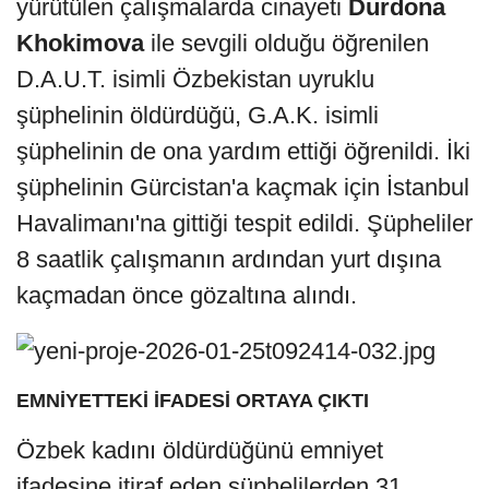
yürütülen çalışmalarda cinayeti
Durdona
Khokimova
ile sevgili olduğu öğrenilen
D.A.U.T. isimli Özbekistan uyruklu
şüphelinin öldürdüğü, G.A.K. isimli
şüphelinin de ona yardım ettiği öğrenildi. İki
şüphelinin Gürcistan'a kaçmak için İstanbul
Havalimanı'na gittiği tespit edildi. Şüpheliler
8 saatlik çalışmanın ardından yurt dışına
kaçmadan önce gözaltına alındı.
EMNİYETTEKİ İFADESİ ORTAYA ÇIKTI
Özbek kadını öldürdüğünü emniyet
ifadesine itiraf eden şüphelilerden 31