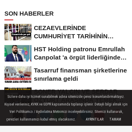
ANLAŞMASI MI?
SON HABERLER
CEZAEVLERİNDE
CUMHURİYET TARİHİNİN
REKORU KIRILDI 433 BİN 520
HST Holding patronu Emrullah
KİŞİ...
Canpolat 'a örgüt liderliğinden
iddianame...
Tasarruf finansman şirketlerine
sınırlama geldi
SONER YALÇIN VE SERDAR
Sizlere daha iyi hizmet sunabilmek adına sitemizde çerez konumlandırmaktayız.
ÖZYURT ARASINDA YEMEK
Kişisel verileriniz, KVKK ve GDPR kapsamında toplanıp işlenir. Detaylı bilgi almak için
MASASI MI PR ANLAŞMASI...
ROK itirafçı oldu, Cem
Veri Politikamızı / Aydınlatma Metnimizi inceleyebilirsiniz. Sitemizi kullanarak,
çerezleri kullanmamızı kabul etmiş olacaksınız.
AYRINTILAR
TAMAM
Küçük'ün adını verdi!
Yorumlar
Yorumlar