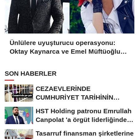
Ünlülere uyuşturucu operasyonu:
Oktay Kaynarca ve Emel Müftüoğlu
dahil 6 kişiye gözaltı
SON HABERLER
CEZAEVLERİNDE
CUMHURİYET TARİHİNİN
REKORU KIRILDI 433 BİN 520
HST Holding patronu Emrullah
KİŞİ...
Canpolat 'a örgüt liderliğinden
iddianame...
Tasarruf finansman şirketlerine