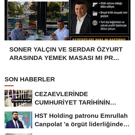
SONER YALÇIN VE SERDAR ÖZYURT
ARASINDA YEMEK MASASI MI PR
ANLAŞMASI MI?
SON HABERLER
CEZAEVLERİNDE
CUMHURİYET TARİHİNİN
REKORU KIRILDI 433 BİN 520
HST Holding patronu Emrullah
KİŞİ...
Canpolat 'a örgüt liderliğinden
iddianame...