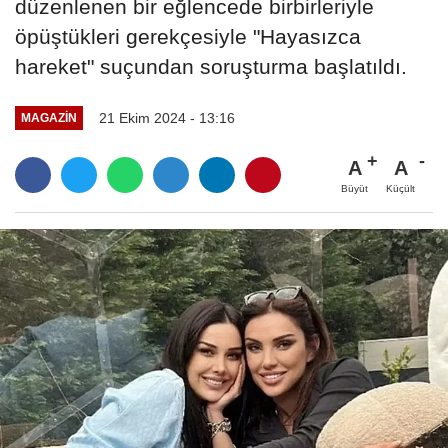
düzenlenen bir eğlencede birbirleriyle
öpüştükleri gerekçesiyle "Hayasızca
hareket" suçundan soruşturma başlatıldı.
21 Ekim 2024 - 13:16
MAGAZIN
A
A
Büyüt
Küçült