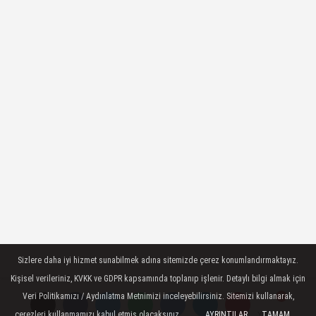
Sizlere daha iyi hizmet sunabilmek adına sitemizde çerez konumlandırmaktayız.
Kişisel verileriniz, KVKK ve GDPR kapsamında toplanıp işlenir. Detaylı bilgi almak için
Veri Politikamızı / Aydınlatma Metnimizi inceleyebilirsiniz. Sitemizi kullanarak,
çerezleri kullanmamızı kabul etmiş olacaksınız.
AYRINTILAR
TAMAM
Yorumlar
Yorumlar