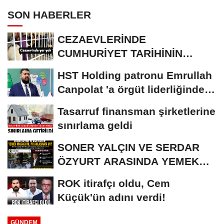
SON HABERLER
CEZAEVLERİNDE
CUMHURİYET TARİHİNİN
REKORU KIRILDI 433 BİN 520
HST Holding patronu Emrullah
KİŞİ...
Canpolat 'a örgüt liderliğinden
iddianame...
Tasarruf finansman şirketlerine
sınırlama geldi
SONER YALÇIN VE SERDAR
ÖZYURT ARASINDA YEMEK
MASASI MI PR ANLAŞMASI...
ROK itirafçı oldu, Cem
Küçük'ün adını verdi!
GÜNDEM