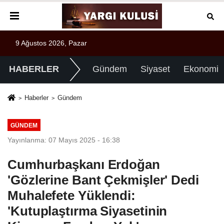
9 Ağustos 2026, Pazar
HABERLER
Gündem
Siyaset
Ekonomi
Haberler
Gündem
GÜNDEM
Yayınlanma: 07 Mayıs 2025 - 16:38
Cumhurbaşkanı Erdoğan
'Gözlerine Bant Çekmişler' Dedi
Muhalefete Yüklendi:
'Kutuplaştırma Siyasetinin