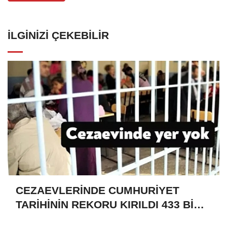
İLGINIZI ÇEKEBILIR
CEZAEVLERİNDE CUMHURİYET
TARİHİNİN REKORU KIRILDI 433 BİN
520 KİŞİ VAR!