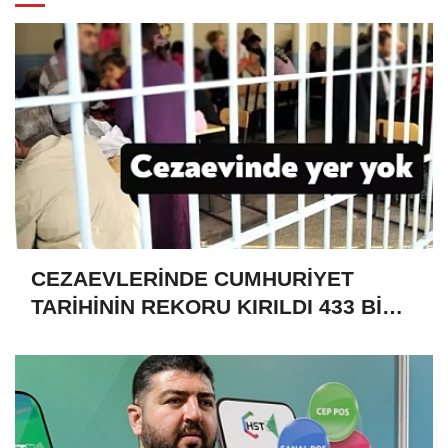
CEZAEVLERİNDE CUMHURİYET
TARİHİNİN REKORU KIRILDI 433 BİN
520 KİŞİ VAR!