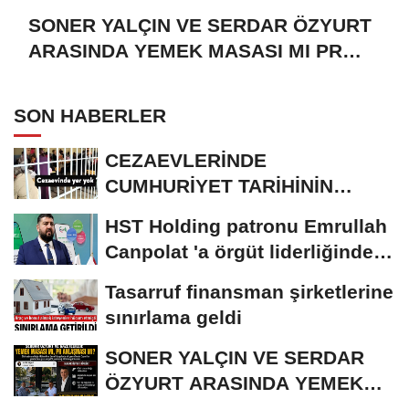
SONER YALÇIN VE SERDAR ÖZYURT
ARASINDA YEMEK MASASI MI PR
ANLAŞMASI MI?
SON HABERLER
CEZAEVLERİNDE
CUMHURİYET TARİHİNİN
REKORU KIRILDI 433 BİN 520
HST Holding patronu Emrullah
KİŞİ...
Canpolat 'a örgüt liderliğinden
iddianame...
Tasarruf finansman şirketlerine
sınırlama geldi
SONER YALÇIN VE SERDAR
ÖZYURT ARASINDA YEMEK
MASASI MI PR ANLAŞMASI...