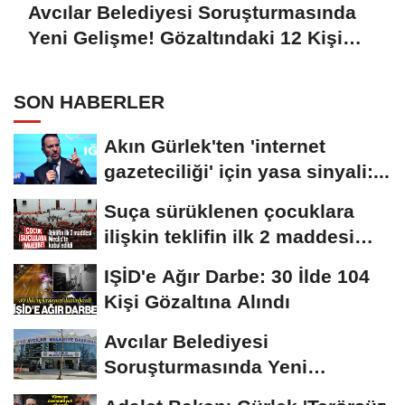
Avcılar Belediyesi Soruşturmasında
Yeni Gelişme! Gözaltındaki 12 Kişi
Adliyede
SON HABERLER
Akın Gürlek'ten 'internet
gazeteciliği' için yasa sinyali:...
Suça sürüklenen çocuklara
ilişkin teklifin ilk 2 maddesi
kabul edildi
IŞİD'e Ağır Darbe: 30 İlde 104
Kişi Gözaltına Alındı
Avcılar Belediyesi
Soruşturmasında Yeni
Gelişme! Gözaltındaki 12...