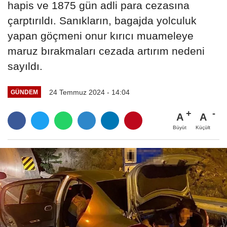
hapis ve 1875 gün adli para cezasına
çarptırıldı. Sanıkların, bagajda yolculuk
yapan göçmeni onur kırıcı muameleye
maruz bırakmaları cezada artırım nedeni
sayıldı.
24 Temmuz 2024 - 14:04
GÜNDEM
A
A
Büyüt
Küçült