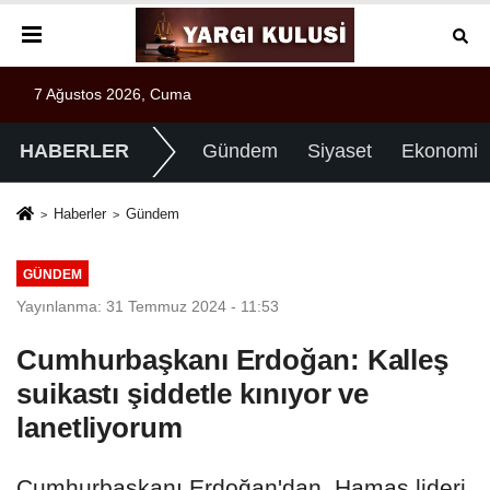
7 Ağustos 2026, Cuma
HABERLER
Gündem
Siyaset
Ekonomi
Haberler
Gündem
GÜNDEM
Yayınlanma: 31 Temmuz 2024 - 11:53
Cumhurbaşkanı Erdoğan: Kalleş
suikastı şiddetle kınıyor ve
lanetliyorum
Cumhurbaşkanı Erdoğan'dan, Hamas lideri