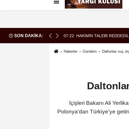
Künye
İletişim
Çerez Politikası
G
SON DAKİKA:
07:22
HAKİMİN TALEBİ REDDEDİL
Haberler
Gündem
Daltonlar suç ör
Daltonla
İçişleri Bakanı Ali Yerli
Polonya'dan Türkiye'ye getiri