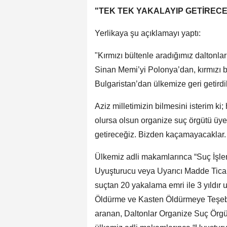
"TEK TEK YAKALAYIP GETİRECE
Yerlikaya şu açıklamayı yaptı:
"Kırmızı bültenle aradığımız daltonla
Sinan Memi’yi Polonya’dan, kırmızı bü
Bulgaristan’dan ülkemize geri getirdi
Aziz milletimizin bilmesini isterim k
olursa olsun organize suç örgütü üyele
getireceğiz. Bizden kaçamayacaklar.
Ülkemiz adli makamlarınca “Suç İşl
Uyuşturucu veya Uyarıcı Madde Ticar
suçtan 20 yakalama emri ile 3 yıldır u
Öldürme ve Kasten Öldürmeye Teşebbü
aranan, Daltonlar Organize Suç Örgü