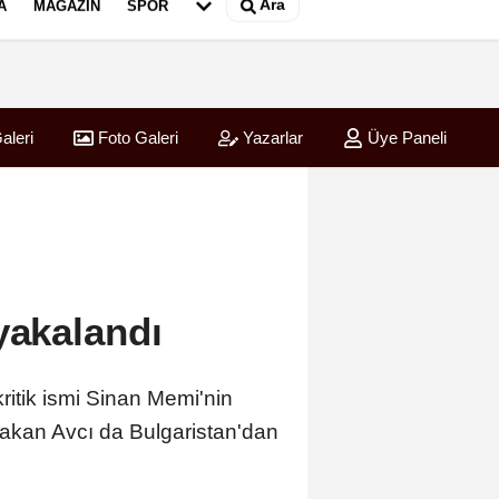
Ara
A
MAGAZIN
SPOR
aleri
Foto Galeri
Yazarlar
Üye Paneli
ırladı
yakalandı
kritik ismi Sinan Memi'nin
Atakan Avcı da Bulgaristan'dan