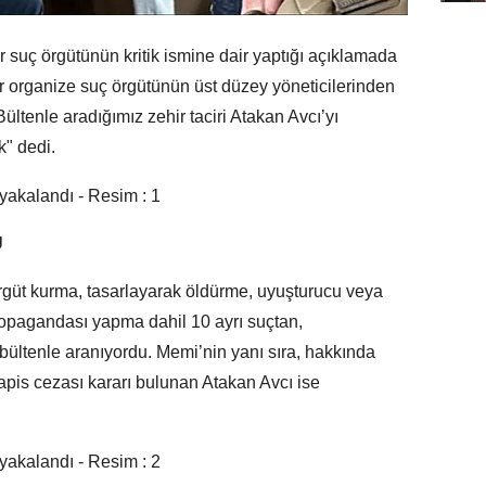
ar suç örgütünün kritik ismine dair yaptığı açıklamada
ar organize suç örgütünün üst düzey yöneticilerinden
ltenle aradığımız zehir taciri Atakan Avcı’yı
k" dedi.
U
güt kurma, tasarlayarak öldürme, uyuşturucu veya
propagandası yapma dahil 10 ayrı suçtan,
ı bültenle aranıyordu. Memi’nin yanı sıra, hakkında
apis cezası kararı bulunan Atakan Avcı ise