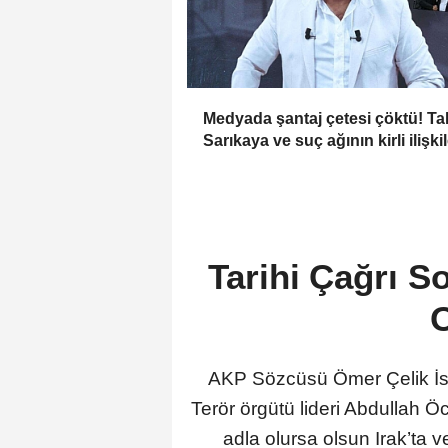
Medyada şantaj çetesi çöktü! Ta
Sarıkaya ve suç ağının kirli ilişki
zinciri...
Tarihi Çağrı 
O
AKP Sözcüsü Ömer Çelik İst
Terör örgütü lideri Abdullah 
adla olursa olsun Irak’ta ve