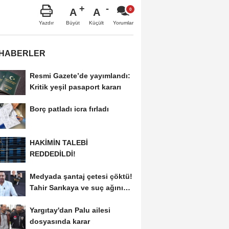
A
A
Büyüt
Küçült
Yazdır
Yorumlar
 HABERLER
Resmi Gazete’de yayımlandı:
Kritik yeşil pasaport kararı
Borç patladı icra fırladı
HAKİMİN TALEBİ
REDDEDİLDİ!
Medyada şantaj çetesi çöktü!
Tahir Sarıkaya ve suç ağının
kirli...
Yargıtay'dan Palu ailesi
dosyasında karar