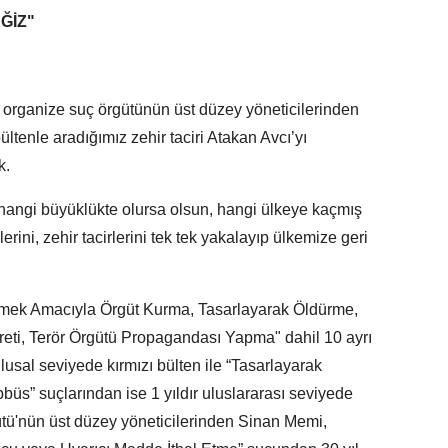
ĞİZ"
r organize suç örgütünün üst düzey yöneticilerinden
ltenle aradığımız zehir taciri Atakan Avcı’yı
k.
i; hangi büyüklükte olursa olsun, hangi ülkeye kaçmış
rini, zehir tacirlerini tek tek yakalayıp ülkemize geri
emek Amacıyla Örgüt Kurma, Tasarlayarak Öldürme,
eti, Terör Örgütü Propagandası Yapma" dahil 10 ayrı
lusal seviyede kırmızı bülten ile “Tasarlayarak
s” suçlarından ise 1 yıldır uluslararası seviyede
tü'nün üst düzey yöneticilerinden Sinan Memi,