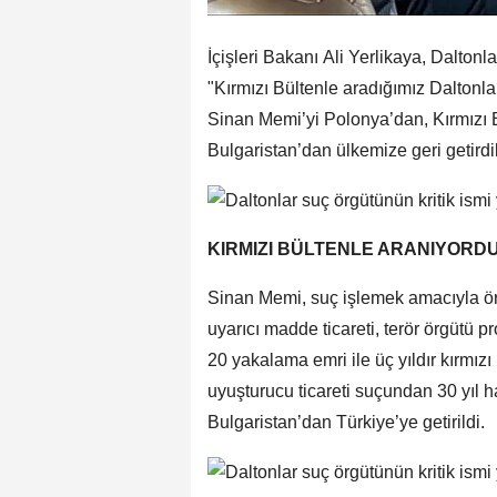
İçişleri Bakanı Ali Yerlikaya, Daltonl
"Kırmızı Bültenle aradığımız Daltonl
Sinan Memi’yi Polonya’dan, Kırmızı Bü
Bulgaristan’dan ülkemize geri getirdi
KIRMIZI BÜLTENLE ARANIYORD
Sinan Memi, suç işlemek amacıyla ör
uyarıcı madde ticareti, terör örgütü 
20 yakalama emri ile üç yıldır kırmız
uyuşturucu ticareti suçundan 30 yıl h
Bulgaristan’dan Türkiye’ye getirildi.