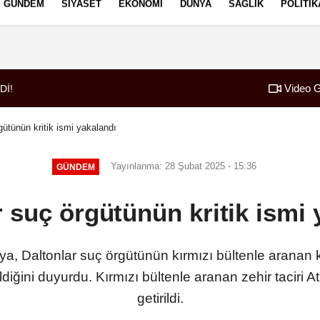
GÜNDEM
SIYASET
EKONOMI
DÜNYA
SAĞLIK
POLITIK
izlilik İlkeleri
Video G
Dİ!
07:52
Borç patladı icra f
gütünün kritik ismi yakalandı
Yayınlanma: 28 Şubat 2025 - 15:36
GÜNDEM
r suç örgütünün kritik ismi 
kaya, Daltonlar suç örgütünün kırmızı bültenle aranan 
ldiğini duyurdu. Kırmızı bültenle aranan zehir taciri 
getirildi.