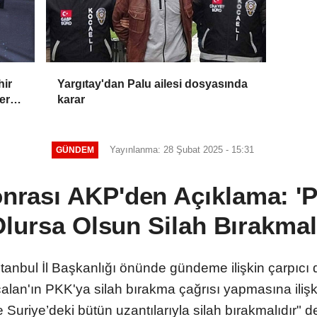
hir
Yargıtay'dan Palu ailesi dosyasında
ler
karar
Yayınlanma: 28 Şubat 2025 - 15:31
GÜNDEM
Sonrası AKP'den Açıklama: '
lursa Olsun Silah Bırakmal
anbul İl Başkanlığı önünde gündeme ilişkin çarpıcı 
Öcalan'ın PKK'ya silah bırakma çağrısı yapmasına iliş
 Suriye’deki bütün uzantılarıyla silah bırakmalıdır" de