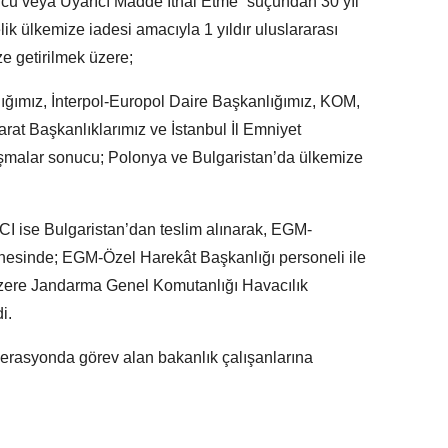
cu veya Uyarıcı Madde İthal Etme” suçundan 30 yıl
ik ülkemize iadesi amacıyla 1 yıldır uluslararası
e getirilmek üzere;
lığımız, İnterpol-Europol Daire Başkanlığımız, KOM,
rat Başkanlıklarımız ve İstanbul İl Emniyet
şmalar sonucu; Polonya ve Bulgaristan’da ülkemize
 ise Bulgaristan’dan teslim alınarak, EGM-
inesinde; EGM-Özel Harekât Başkanlığı personeli ile
üzere Jandarma Genel Komutanlığı Havacılık
i.
perasyonda görev alan bakanlık çalışanlarına