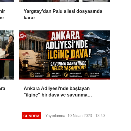
hir
Yargıtay'dan Palu ailesi dosyasında
ler
karar
ara
Ankara Adliyesi'nde başlayan
"ilginç" bir dava ve savunma
sanayiinde yaşananlar!
Yayınlanma: 10 Nisan 2023 - 13:40
GÜNDEM