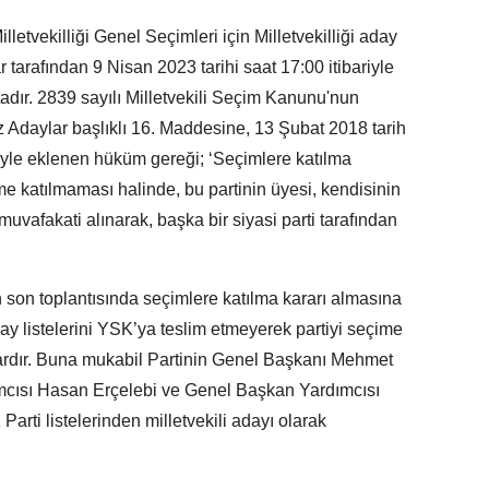
letvekilliği Genel Seçimleri için Milletvekilliği aday
r tarafından 9 Nisan 2023 tarihi saat 17:00 itibariyle
dır. 2839 sayılı Milletvekili Seçim Kanunu'nun
z Adaylar başlıklı 16. Maddesine, 13 Şubat 2018 tarih
yle eklenen hüküm gereği; ‘Seçimlere katılma
çime katılmaması halinde, bu partinin üyesi, kendisinin
 muvafakati alınarak, başka bir siyasi parti tarafından
n son toplantısında seçimlere katılma kararı almasına
aday listelerini YSK’ya teslim etmeyerek partiyi seçime
ardır. Buna mukabil Partinin Genel Başkanı Mehmet
cısı Hasan Erçelebi ve Genel Başkan Yardımcısı
Parti listelerinden milletvekili adayı olarak