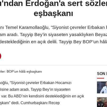
'ndan Erdoğan'a sert sözle
eşbaşkanı
nı Temel Karamollaoğlu, “Siyonist çevreler Erbakan h
 aradı. Tayyip Bey’in siyaseten yasaklıyken Beyaz 
desteklediğinin en açık delili. Tayyip Bey BOP’un hâl
SON
aoğlu, “Siyonist çevreler Erbakan Hocamızı
isine adam aradı. Tayyip Bey’in siyaseten
 var. Bu ABD’nin kendisini desteklediğinin en açık
başkanı” dedi. Cumhurbaşkanı Recep