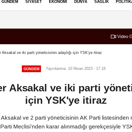
GÜNDEM
SIYASET
EKONOMI
DÜNYA
SAĞLIK
POLITIK
izlilik İlkeleri
Video G
 Aksakal ve iki parti yöneticisinin adaylığı için YSK'ye itiraz
Yayınlanma: 10 Nisan 2023 - 17:18
GÜNDEM
r Aksakal ve iki parti yöneti
için YSK'ye itiraz
akal ve 2 parti yöneticisinin AK Parti listesinden m
arti Meclisi’nden karar alınmadığı gerekçesiyle YSK'd