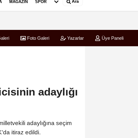
Ara
A
MAGAZIN
SPOR
aleri
Foto Galeri
Yazarlar
Üye Paneli
cisinin adaylığı
illetvekili adaylığına seçim
a itiraz edildi.