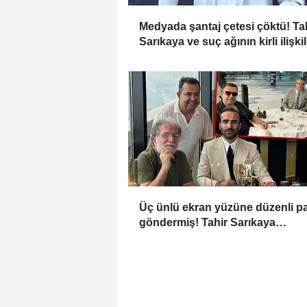
Medyada şantaj çetesi çöktü! Ta
Sarıkaya ve suç ağının kirli ilişki
zinciri...
Üç ünlü ekran yüzüne düzenli p
göndermiş! Tahir Sarıkaya
operasyonu genişleyecek mi?