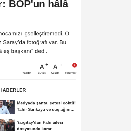
r: BOP'un hâlâ
ocamızı içselleştiremedi. O
Saray’da fotoğrafı var. Bu
â eş başkanı" dedi.
A
A
Büyüt
Küçült
Yazdır
Yorumlar
 HABERLER
Medyada şantaj çetesi çöktü!
Tahir Sarıkaya ve suç ağının
kirli...
Yargıtay'dan Palu ailesi
dosyasında karar