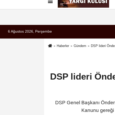
Künye
İletişim
Çerez Politikası
G
6 Ağustos 2026, Perşembe
Haberler
Gündem
DSP lideri Önder
DSP lideri Önde
DSP Genel Başkanı Önder Aks
Kanunu gereği P