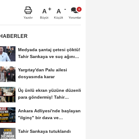
A
A
Büyüt
Küçült
Yazdır
Yorumlar
 HABERLER
Medyada şantaj çetesi çöktü!
Tahir Sarıkaya ve suç ağının
kirli...
Yargıtay'dan Palu ailesi
dosyasında karar
Üç ünlü ekran yüzüne düzenli
para göndermiş! Tahir
Sarıkaya...
Ankara Adliyesi'nde başlayan
"ilginç" bir dava ve
savunma...
Tahir Sarıkaya tutuklandı