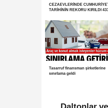
CEZAEVLERİNDE CUMHURİYE
TARİHİNİN REKORU KIRILDI 43
BİN 520 KİŞİ VAR!
Tasarruf finansman şirketlerine
sınırlama geldi
Daltonlar v