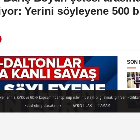
iyor: Yerini söyleyene 500 b
SON
ileriniz, KVKK ve GDPR kapsamında toplanıp işlenir. Detaylı bilgi almak için Veri Politikam
kabul etmiş olacaksınız.
AYRINTILAR
TAMAM