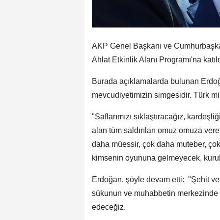
AKP Genel Başkanı ve Cumhurbaşkan
Ahlat Etkinlik Alanı Programı'na katıld
Burada açıklamalarda bulunan Erdoğa
mevcudiyetimizin simgesidir. Türk mill
"Saflarımızı sıklaştıracağız, kardeşliğ
alan tüm saldırıları omuz omuza ver
daha müessir, çok daha muteber, çok 
kimsenin oyununa gelmeyecek, kurula
Erdoğan, şöyle devam etti: "Şehit v
sükunun ve muhabbetin merkezinde yer 
edeceğiz.