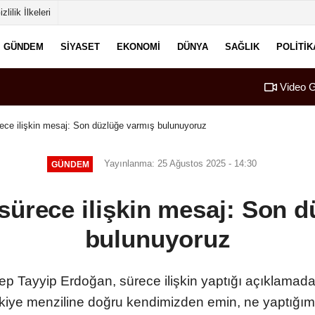
izlilik İlkeleri
GÜNDEM
SIYASET
EKONOMI
DÜNYA
SAĞLIK
POLITIK
Video G
ece ilişkin mesaj: Son düzlüğe varmış bulunuyoruz
Yayınlanma: 25 Ağustos 2025 - 14:30
GÜNDEM
sürece ilişkin mesaj: Son d
bulunuyoruz
 Tayyip Erdoğan, sürece ilişkin yaptığı açıklamada,
kiye menziline doğru kendimizden emin, ne yaptığımızı