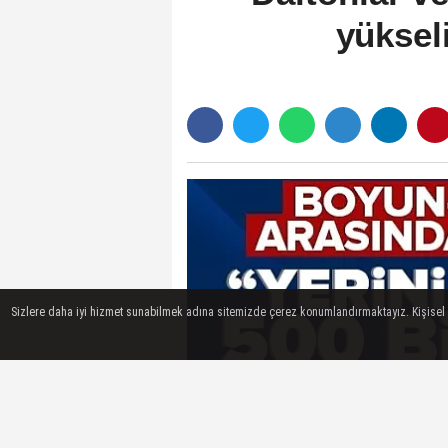
yüksel
Sizlere daha iyi hizmet sunabilmek adına sitemizde çerez konumlandırmaktayız. Kişisel ver