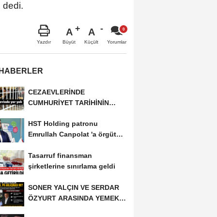
 dedi.
A
A
Büyüt
Küçült
Yazdır
Yorumlar
 HABERLER
CEZAEVLERİNDE
CUMHURİYET TARİHİNİN
REKORU KIRILDI 433 BİN 520
HST Holding patronu
KİŞİ...
Emrullah Canpolat 'a örgüt
liderliğinden iddianame...
Tasarruf finansman
şirketlerine sınırlama geldi
SONER YALÇIN VE SERDAR
ÖZYURT ARASINDA YEMEK
MASASI MI PR ANLAŞMASI...