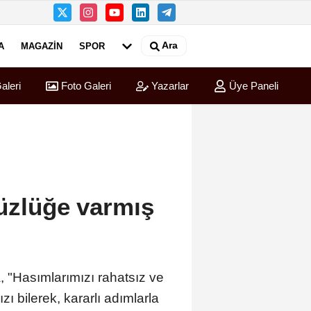
Ara
A
MAGAZIN
SPOR
aleri
Foto Galeri
Yazarlar
Üye Paneli
üzlüğe varmış
 "Hasımlarımızı rahatsız ve
 bilerek, kararlı adımlarla