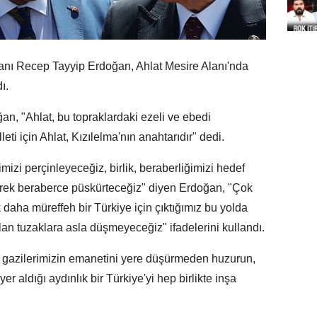
ı Recep Tayyip Erdoğan, Ahlat Mesire Alanı'nda
ı.
n, "Ahlat, bu topraklardaki ezeli ve ebedi
eti için Ahlat, Kızılelma'nın anahtarıdır" dedi.
imizi perçinleyeceğiz, birlik, beraberliğimizi hedef
erek beraberce püskürteceğiz" diyen Erdoğan, "Çok
daha müreffeh bir Türkiye için çıktığımız bu yolda
n tuzaklara asla düşmeyeceğiz" ifadelerini kullandı.
e gazilerimizin emanetini yere düşürmeden huzurun,
aldığı aydınlık bir Türkiye'yi hep birlikte inşa