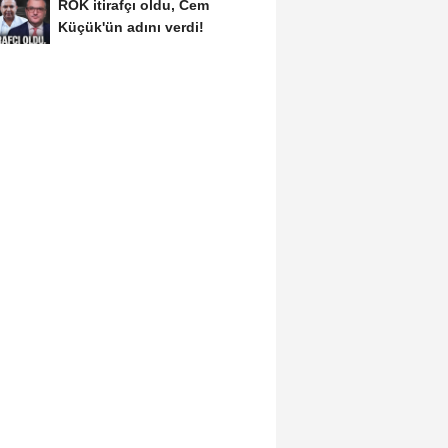
ROK itirafçı oldu, Cem
Küçük'ün adını verdi!