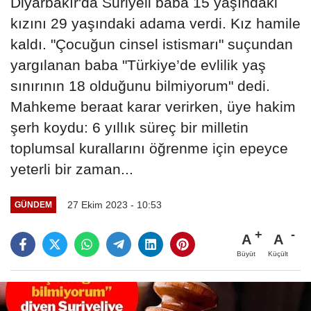
Diyarbakır'da Suriyeli baba 15 yaşındaki
kızını 29 yaşındaki adama verdi. Kız hamile
kaldı. "Çocuğun cinsel istismarı" suçundan
yargılanan baba "Türkiye’de evlilik yaş
sınırının 18 olduğunu bilmiyorum" dedi.
Mahkeme beraat karar verirken, üye hakim
şerh koydu: 6 yıllık süreç bir milletin
toplumsal kurallarını öğrenme için epeyce
yeterli bir zaman...
27 Ekim 2023 - 10:53
GÜNDEM
A
A
Büyüt
Küçült