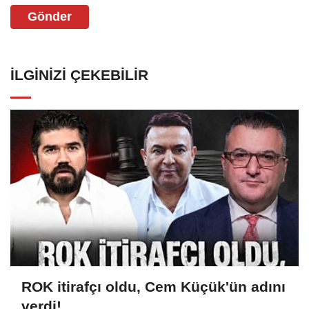
Gönder
İLGINIZI ÇEKEBILIR
ROK itirafçı oldu, Cem Küçük'ün adını
verdi!