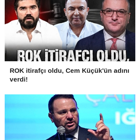
ROK itirafçı oldu, Cem Küçük'ün adını
verdi!