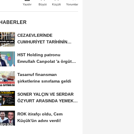
Büyüt
Küçült
Yazdır
Yorumlar
 HABERLER
CEZAEVLERİNDE
CUMHURİYET TARİHİNİN
REKORU KIRILDI 433 BİN 520
HST Holding patronu
KİŞİ...
Emrullah Canpolat 'a örgüt
liderliğinden iddianame...
Tasarruf finansman
şirketlerine sınırlama geldi
SONER YALÇIN VE SERDAR
ÖZYURT ARASINDA YEMEK
MASASI MI PR ANLAŞMASI...
ROK itirafçı oldu, Cem
Küçük'ün adını verdi!