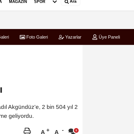
Ara
A
MAGAZIN
SPOR
aleri
Foto Galeri
Yazarlar
Üye Paneli
ı
adıl Akgündüz'e, 2 bin 504 yıl 2
eme geliyordu.
A
A