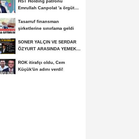
HST Holding patronu
KİŞİ...
Emrullah Canpolat 'a örgüt
liderliğinden iddianame...
Tasarruf finansman
şirketlerine sınırlama geldi
SONER YALÇIN VE SERDAR
ÖZYURT ARASINDA YEMEK
MASASI MI PR ANLAŞMASI...
ROK itirafçı oldu, Cem
Küçük'ün adını verdi!