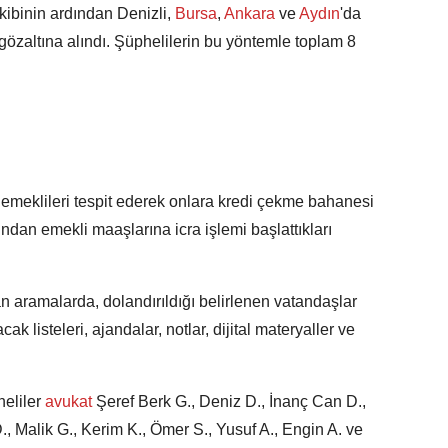
akibinin ardından Denizli,
Bursa
,
Ankara
ve
Aydın
'da
gözaltına alındı. Şüphelilerin bu yöntemle toplam 8
 emeklileri tespit ederek onlara kredi çekme bahanesi
ından emekli maaşlarına icra işlemi başlattıkları
an aramalarda, dolandırıldığı belirlenen vatandaşlar
k listeleri, ajandalar, notlar, dijital materyaller ve
eliler
avukat
Şeref Berk G., Deniz D., İnanç Can D.,
D., Malik G., Kerim K., Ömer S., Yusuf A., Engin A. ve