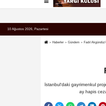
Künye
İletişim
Çerez Politikası
G
10 Ağustos 2026, Pazartesi
Haberler
Gündem
Fadıl Akgündüz'
İstanbul'daki gayrimenkul proje
ay hapis ceza