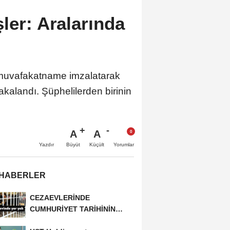
ler: Aralarında
e muvafakatname imzalatarak
akalandı. Şüphelilerden birinin
A
A
Büyüt
Küçült
Yazdır
Yorumlar
 HABERLER
CEZAEVLERİNDE
CUMHURİYET TARİHİNİN
REKORU KIRILDI 433 BİN 520