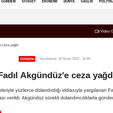
GÜNDEM
SIYASET
EKONOMI
DÜNYA
SAĞLIK
POLITIK
izlilik İlkeleri
Video G
e ceza yağdı
Yayınlanma: 28 Nisan 2023 - 16:49
GÜNDEM
Fadıl Akgündüz'e ceza yağd
leriyle yüzlerce dolandırdığı iddiasıyla yargılanan F
sı verildi. Akgündüz sürekli dolandırıcılıklarla günd