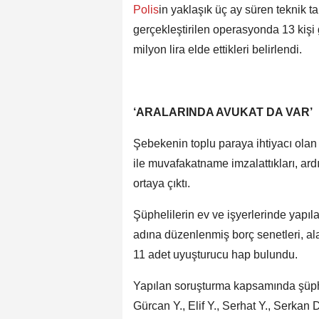
Polis
in yaklaşık üç ay süren teknik t
gerçekleştirilen operasyonda 13 kişi 
milyon lira elde ettikleri belirlendi.
‘ARALARINDA AVUKAT DA VAR’
Şebekenin toplu paraya ihtiyacı olan
ile muvafakatname imzalattıkları, ard
ortaya çıktı.
Şüphelilerin ev ve işyerlerinde yapıl
adına düzenlenmiş borç senetleri, alaca
11 adet uyuşturucu hap bulundu.
Yapılan soruşturma kapsamında şüph
Gürcan Y., Elif Y., Serhat Y., Serkan 