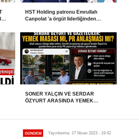
T
HST Holding patronu Emrullah
3
Canpolat 'a örgüt liderliğinden
iddianame hazırlandı.. Tüm
malvarlığına el konuldu
SONER YALÇIN VE SERDAR
ÖZYURT ARASINDA YEMEK
MASASI MI PR ANLAŞMASI MI?
Yayınlanma: 27 Nisan 2023 - 19:42
GÜNDEM