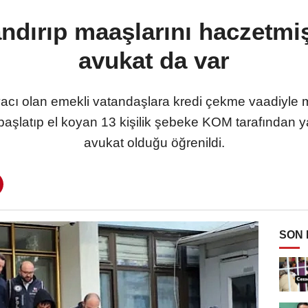
andırıp maaşlarını haczetmiş
avukat da var
tiyacı olan emekli vatandaşlara kredi çekme vaadiyl
başlatıp el koyan 13 kişilik şebeke KOM tarafından y
avukat olduğu öğrenildi.
SON