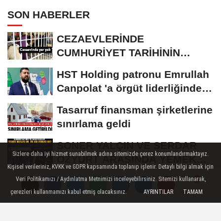
SON HABERLER
CEZAEVLERİNDE
CUMHURİYET TARİHİNİN
REKORU KIRILDI 433 BİN 520
HST Holding patronu Emrullah
KİŞİ...
Canpolat 'a örgüt liderliğinden
iddianame...
Tasarruf finansman şirketlerine
sınırlama geldi
SONER YALÇIN VE SERDAR
Sizlere daha iyi hizmet sunabilmek adına sitemizde çerez konumlandırmaktayız.
ÖZYURT ARASINDA YEMEK
Kişisel verileriniz, KVKK ve GDPR kapsamında toplanıp işlenir. Detaylı bilgi almak için
MASASI MI PR ANLAŞMASI...
ROK itirafçı oldu, Cem
Veri Politikamızı / Aydınlatma Metnimizi inceleyebilirsiniz. Sitemizi kullanarak,
çerezleri kullanmamızı kabul etmiş olacaksınız.
AYRINTILAR
TAMAM
Küçük'ün adını verdi!
Yorumlar
Yorumlar
Yorumlar
GÜNDEM