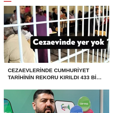
CEZAEVLERİNDE CUMHURİYET
TARİHİNİN REKORU KIRILDI 433 BİN
520 KİŞİ VAR!