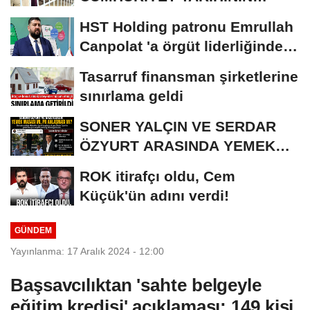
REKORU KIRILDI 433 BİN 520
HST Holding patronu Emrullah
KİŞİ...
Canpolat 'a örgüt liderliğinden
iddianame...
Tasarruf finansman şirketlerine
sınırlama geldi
SONER YALÇIN VE SERDAR
ÖZYURT ARASINDA YEMEK
MASASI MI PR ANLAŞMASI...
ROK itirafçı oldu, Cem
Küçük'ün adını verdi!
GÜNDEM
Yayınlanma: 17 Aralık 2024 - 12:00
Başsavcılıktan 'sahte belgeyle
eğitim kredisi' açıklaması: 149 kişi