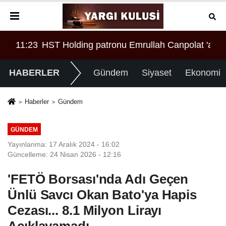
ASI MI?
İNİN REKORU KIRILDI 433 BİN 520 KİŞİ VAR!
11:23
HST Holding patronu Emrullah Canpolat 'a örgü
08:
HABERLER
Gündem
Siyaset
Ekonomi
Haberler
Gündem
GÜNDEM
Yayınlanma: 17 Aralık 2024 - 16:02
Güncelleme: 24 Nisan 2026 - 12:16
'FETÖ Borsası'nda Adı Geçen
Ünlü Savcı Okan Bato'ya Hapis
Cezası... 8.1 Milyon Lirayı
Açıklayamadı