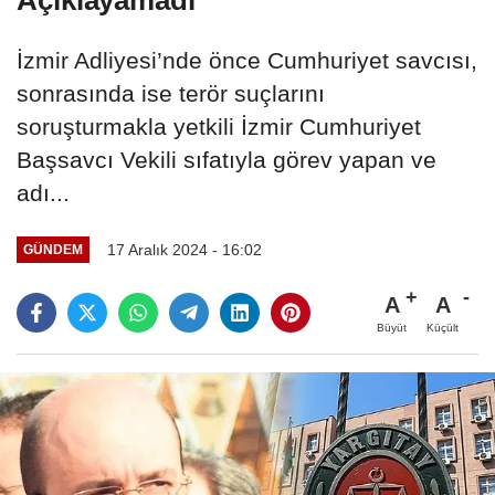
İzmir Adliyesi’nde önce Cumhuriyet savcısı,
sonrasında ise terör suçlarını
soruşturmakla yetkili İzmir Cumhuriyet
Başsavcı Vekili sıfatıyla görev yapan ve
adı...
17 Aralık 2024 - 16:02
GÜNDEM
A
A
Büyüt
Küçült