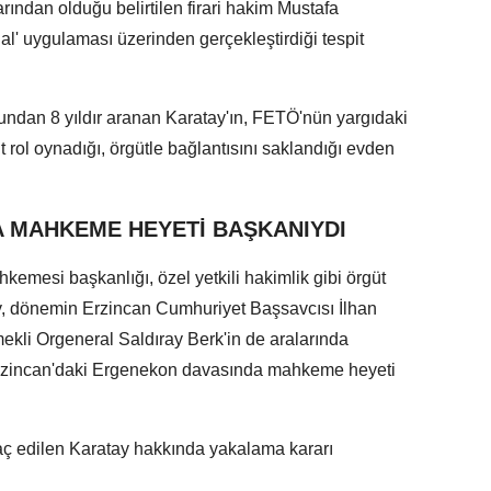
ından olduğu belirtilen firari hakim Mustafa
gnal' uygulaması üzerinden gerçekleştirdiği tespit
çundan 8 yıldır aranan Karatay'ın, FETÖ'nün yargıdaki
it rol oynadığı, örgütle bağlantısını saklandığı evden
 MAHKEME HEYETİ BAŞKANIYDI
emesi başkanlığı, özel yetkili hakimlik gibi örgüt
ay, dönemin Erzincan Cumhuriyet Başsavcısı İlhan
kli Orgeneral Saldıray Berk'in de aralarında
Erzincan'daki Ergenekon davasında mahkeme heyeti
ç edilen Karatay hakkında yakalama kararı