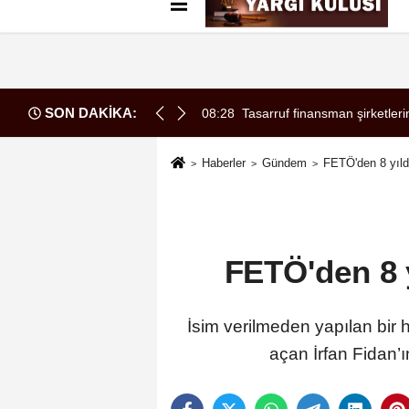
Künye
İletişim
Çerez Politikası
G
SON DAKİKA:
a örgüt liderliğinden iddianame hazırlandı.. Tüm malvarlığına el konu
08:28
Tasarruf finansman şirketleri
Haberler
Gündem
FETÖ'den 8 yıld
FETÖ'den 8 
İsim verilmeden yapılan bir
açan İrfan Fidan’ı