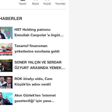
Büyüt
Küçült
Yazdır
Yorumlar
 HABERLER
HST Holding patronu
Emrullah Canpolat 'a örgüt
liderliğinden iddianame...
Tasarruf finansman
şirketlerine sınırlama geldi
SONER YALÇIN VE SERDAR
ÖZYURT ARASINDA YEMEK
MASASI MI PR ANLAŞMASI...
ROK itirafçı oldu, Cem
Küçük'ün adını verdi!
Akın Gürlek'ten 'internet
gazeteciliği' için yasa
sinyali:...