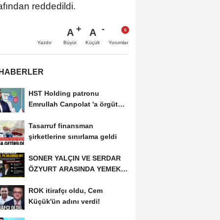
afından reddedildi.
A
A
Büyüt
Küçült
Yazdır
Yorumlar
 HABERLER
HST Holding patronu
Emrullah Canpolat 'a örgüt
liderliğinden iddianame...
Tasarruf finansman
şirketlerine sınırlama geldi
SONER YALÇIN VE SERDAR
ÖZYURT ARASINDA YEMEK
MASASI MI PR ANLAŞMASI...
ROK itirafçı oldu, Cem
Küçük'ün adını verdi!