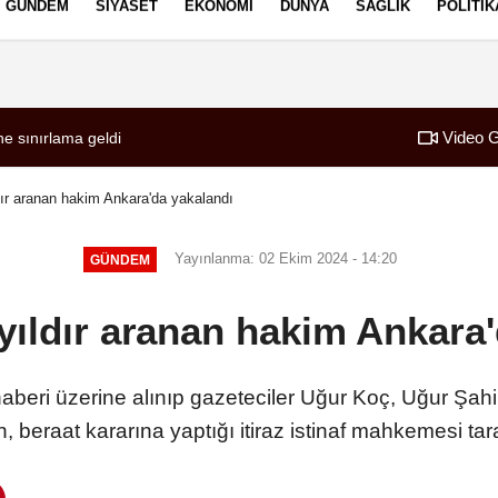
GÜNDEM
SIYASET
EKONOMI
DÜNYA
SAĞLIK
POLITIK
izlilik İlkeleri
Video G
ldu
ne sınırlama geldi
00:34
SONER YALÇIN 
ır aranan hakim Ankara'da yakalandı
Yayınlanma: 02 Ekim 2024 - 14:20
GÜNDEM
yıldır aranan hakim Ankara'
 haberi üzerine alınıp gazeteciler Uğur Koç, Uğur Şa
n, beraat kararına yaptığı itiraz istinaf mahkemesi tar