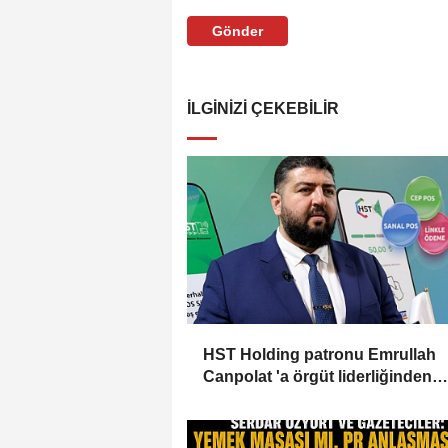
Gönder
İLGINIZI ÇEKEBILIR
HST Holding patronu Emrullah
Canpolat 'a örgüt liderliğinden
iddianame hazırlandı.. Tüm
malvarlığına el konuldu