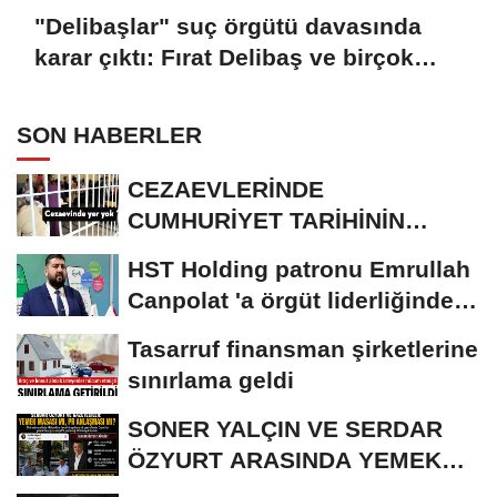
"Delibaşlar" suç örgütü davasında
karar çıktı: Fırat Delibaş ve birçok
sanığa beraat
SON HABERLER
CEZAEVLERİNDE
CUMHURİYET TARİHİNİN
REKORU KIRILDI 433 BİN 520
HST Holding patronu Emrullah
KİŞİ...
Canpolat 'a örgüt liderliğinden
iddianame...
Tasarruf finansman şirketlerine
sınırlama geldi
SONER YALÇIN VE SERDAR
ÖZYURT ARASINDA YEMEK
MASASI MI PR ANLAŞMASI...