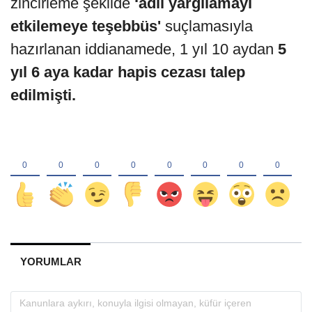
zincirleme şekilde
‘adil yargılamayı
etkilemeye teşebbüs'
suçlamasıyla
hazırlanan iddianamede, 1 yıl 10 aydan
5
yıl 6 aya kadar hapis cezası talep
edilmişti.
YORUMLAR