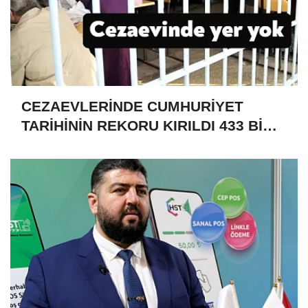
CEZAEVLERİNDE CUMHURİYET
TARİHİNİN REKORU KIRILDI 433 BİN
520 KİŞİ VAR!