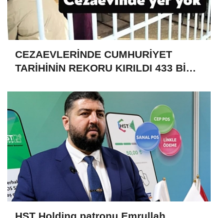
CEZAEVLERİNDE CUMHURİYET
TARİHİNİN REKORU KIRILDI 433 BİN
520 KİŞİ VAR!
HST Holding patronu Emrullah