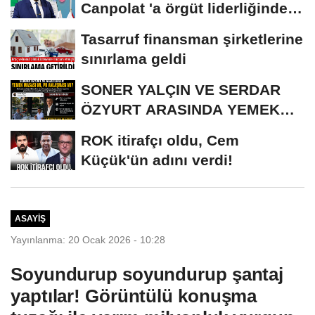
Canpolat 'a örgüt liderliğinden
iddianame...
Tasarruf finansman şirketlerine
sınırlama geldi
SONER YALÇIN VE SERDAR
ÖZYURT ARASINDA YEMEK
MASASI MI PR ANLAŞMASI...
ROK itirafçı oldu, Cem
Küçük'ün adını verdi!
ASAYIŞ
Yayınlanma: 20 Ocak 2026 - 10:28
Soyundurup soyundurup şantaj
yaptılar! Görüntülü konuşma