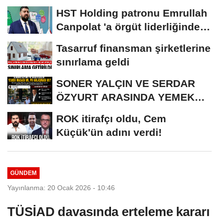
REKORU KIRILDI 433 BİN 520
HST Holding patronu Emrullah
KİŞİ...
Canpolat 'a örgüt liderliğinden
iddianame...
Tasarruf finansman şirketlerine
sınırlama geldi
SONER YALÇIN VE SERDAR
ÖZYURT ARASINDA YEMEK
MASASI MI PR ANLAŞMASI...
ROK itirafçı oldu, Cem
Küçük'ün adını verdi!
GÜNDEM
Yayınlanma: 20 Ocak 2026 - 10:46
TÜSİAD davasında erteleme kararı