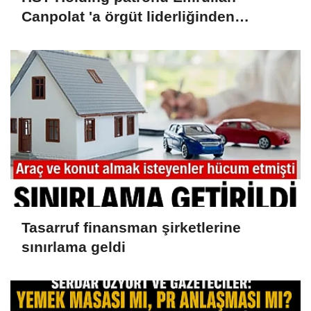
Canpolat 'a örgüt liderliğinden
iddianame hazırlandı.. Tüm
malvarlığına el konuldu
Tasarruf finansman şirketlerine
sınırlama geldi