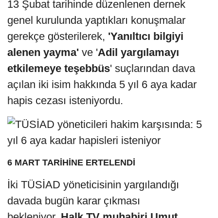
13 Şubat tarihinde düzenlenen dernek
genel kurulunda yaptıkları konuşmalar
gerekçe gösterilerek,
'Yanıltıcı bilgiyi
alenen yayma'
ve '
Adil yargılamayı
etkilemeye teşebbüs
' suçlarından dava
açılan iki isim hakkında 5 yıl 6 aya kadar
hapis cezası isteniyordu.
6 MART TARİHİNE ERTELENDİ
İki TÜSİAD yöneticisinin yargılandığı
davada bugün karar çıkması
bekleniyor.
Halk TV muhabiri Umut