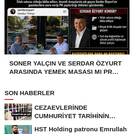
SONER YALÇIN VE SERDAR ÖZYURT
ARASINDA YEMEK MASASI MI PR
ANLAŞMASI MI?
SON HABERLER
CEZAEVLERİNDE
CUMHURİYET TARİHİNİN
REKORU KIRILDI 433 BİN 520
HST Holding patronu Emrullah
KİŞİ...