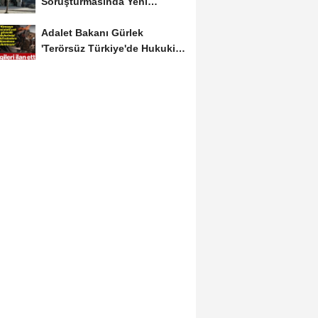
Soruşturmasında Yeni
Gelişme! Gözaltındaki 12...
Adalet Bakanı Gürlek
'Terörsüz Türkiye'de Hukuki
Çerçeveyi...