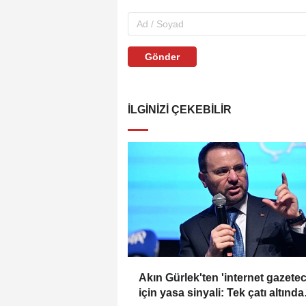
Gönder
İLGINIZI ÇEKEBILIR
Akın Gürlek'ten 'internet gazeteci
için yasa sinyali: Tek çatı altında