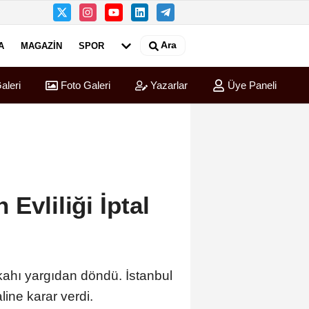
Ara
A
MAGAZIN
SPOR
aleri
Foto Galeri
Yazarlar
Üye Paneli
Evliliği İptal
kahı yargıdan döndü. İstanbul
line karar verdi.