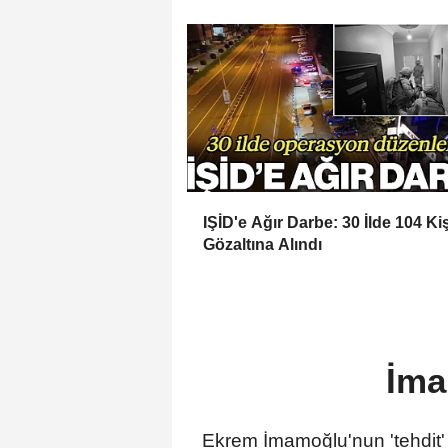
toplanmalı
IŞİD'e Ağır Darbe: 30 İlde 104 Kiş
Gözaltına Alındı
İma
Ekrem İmamoğlu'nun 'tehdit' 