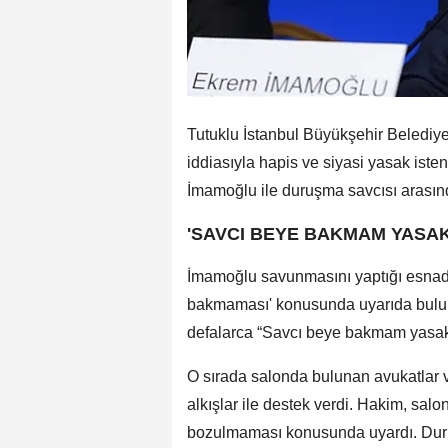
Tutuklu İstanbul Büyükşehir Belediye
iddiasıyla hapis ve siyasi yasak ist
İmamoğlu ile duruşma savcısı arasınd
'SAVCI BEYE BAKMAM YASAK
İmamoğlu savunmasını yaptığı esnad
bakmaması' konusunda uyarıda bul
defalarca “Savcı beye bakmam yasak
O sırada salonda bulunan avukatlar ve
alkışlar ile destek verdi. Hakim, sal
bozulmaması konusunda uyardı. Duruş