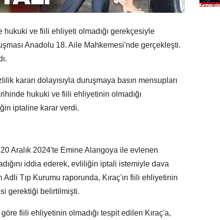
de hukuki ve fiili ehliyeti olmadığı gerekçesiyle
duruşması Anadolu 18. Aile Mahkemesi'nde gerçekleşti.
dı.
zlilik kararı dolayısıyla duruşmaya basın mensupları
rihinde hukuki ve fiili ehliyetinin olmadığı
ğin iptaline karar verdi.
ç, 20 Aralık 2024'te Emine Alangoya ile evlenen
adığını iddia ederek, evliliğin iptali istemiyle dava
dli Tıp Kurumu raporunda, Kıraç'ın fiili ehliyetinin
 gerektiği belirtilmişti.
e fiili ehliyetinin olmadığı tespit edilen Kıraç'a,