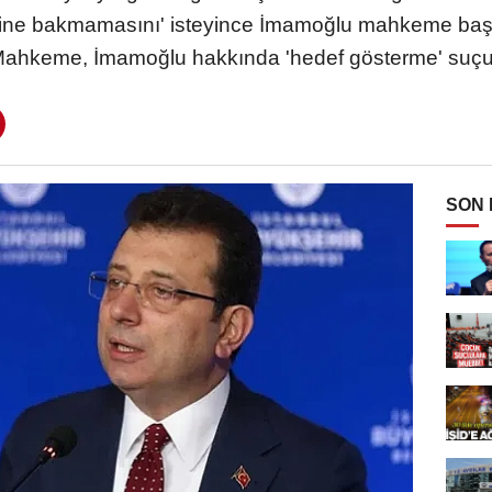
sine bakmamasını' isteyince İmamoğlu mahkeme b
Mahkeme, İmamoğlu hakkında 'hedef gösterme' suçun
SON