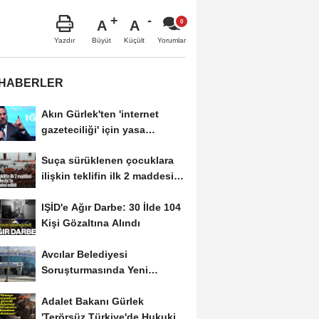
A
A
Büyüt
Küçült
Yazdır
Yorumlar
 HABERLER
Akın Gürlek'ten 'internet
gazeteciliği' için yasa
sinyali:...
Suça sürüklenen çocuklara
ilişkin teklifin ilk 2 maddesi
kabul edildi
IŞİD'e Ağır Darbe: 30 İlde 104
Kişi Gözaltına Alındı
Avcılar Belediyesi
Soruşturmasında Yeni
Gelişme! Gözaltındaki 12...
Adalet Bakanı Gürlek
'Terörsüz Türkiye'de Hukuki