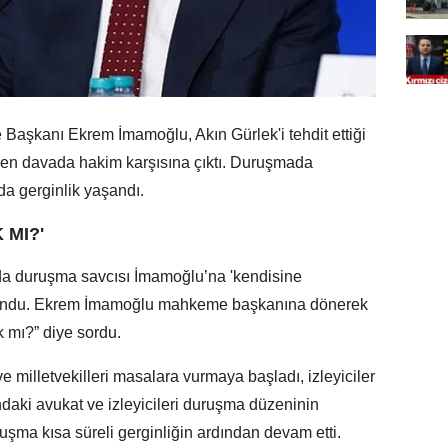
 Başkanı Ekrem İmamoğlu, Akın Gürlek'i tehdit ettiği
enen davada hakim karşısına çıktı. Duruşmada
a gerginlik yaşandı.
 MI?'
a duruşma savcısı İmamoğlu’na 'kendisine
undu. Ekrem İmamoğlu mahkeme başkanına dönerek
 mı?” diye sordu.
 milletvekilleri masalara vurmaya başladı, izleyiciler
ondaki avukat ve izleyicileri duruşma düzeninin
ma kısa süreli gerginliğin ardından devam etti.