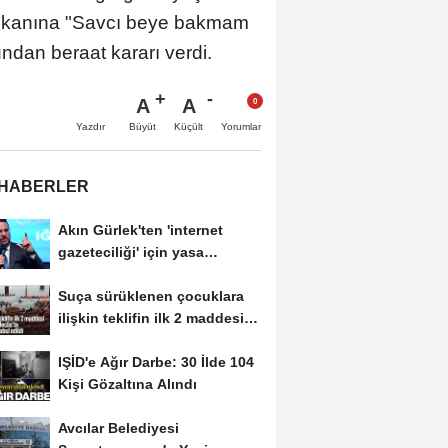
aşkanına "Savcı beye bakmam
dan beraat kararı verdi.
A
A
Büyüt
Küçült
Yazdır
Yorumlar
 HABERLER
Akın Gürlek'ten 'internet
gazeteciliği' için yasa
sinyali:...
Suça sürüklenen çocuklara
ilişkin teklifin ilk 2 maddesi
kabul edildi
IŞİD'e Ağır Darbe: 30 İlde 104
Kişi Gözaltına Alındı
Avcılar Belediyesi