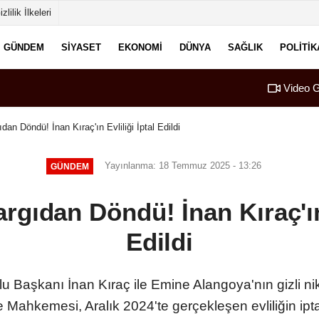
izlilik İlkeleri
GÜNDEM
SIYASET
EKONOMI
DÜNYA
SAĞLIK
POLITIK
Video G
dan Döndü! İnan Kıraç'ın Evliliği İptal Edildi
Yayınlanma: 18 Temmuz 2025 - 13:26
GÜNDEM
argıdan Döndü! İnan Kıraç'ın 
Edildi
u Başkanı İnan Kıraç ile Emine Alangoya'nın gizli ni
 Mahkemesi, Aralık 2024'te gerçekleşen evliliğin ipta