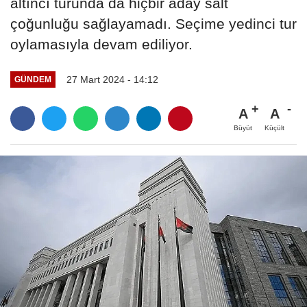
altıncı turunda da hiçbir aday salt
çoğunluğu sağlayamadı. Seçime yedinci tur
oylamasıyla devam ediliyor.
27 Mart 2024 - 14:12
GÜNDEM
A
A
Büyüt
Küçült