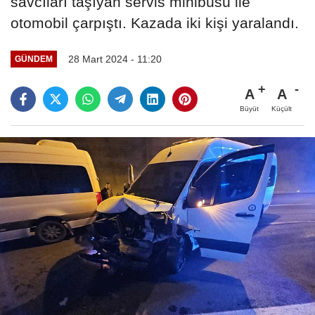
savcıları taşıyan servis minibüsü ile
otomobil çarpıştı. Kazada iki kişi yaralandı.
28 Mart 2024 - 11:20
GÜNDEM
A
A
Büyüt
Küçült