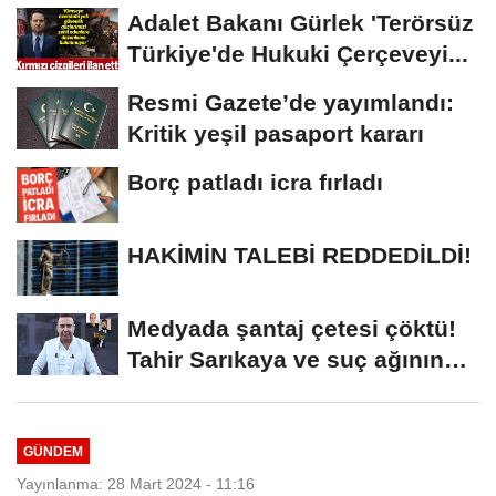
Adalet Bakanı Gürlek 'Terörsüz
Türkiye'de Hukuki Çerçeveyi...
Resmi Gazete’de yayımlandı:
Kritik yeşil pasaport kararı
Borç patladı icra fırladı
HAKİMİN TALEBİ REDDEDİLDİ!
Medyada şantaj çetesi çöktü!
Tahir Sarıkaya ve suç ağının
kirli...
GÜNDEM
Yayınlanma: 28 Mart 2024 - 11:16