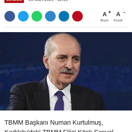
A
A
Büyüt
Küçült
TBMM Başkanı Numan Kurtulmuş,