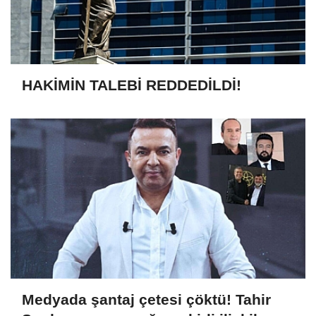
HAKİMİN TALEBİ REDDEDİLDİ!
Medyada şantaj çetesi çöktü! Tahir