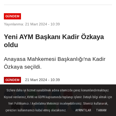
kirli...
GÜNDEM
Yayınlanma: 21 Mart 2024 - 10:39
Yeni AYM Başkanı Kadir Özkaya
oldu
Anayasa Mahkemesi Başkanlığı'na Kadir
Özkaya seçildi.
21 Mart 2024 - 10:39
GÜNDEM
Sizlere daha iyi hizmet sunabilmek adına sitemizde çerez konumlandırmaktayız.
A
A
Kişisel verileriniz, KVKK ve GDPR kapsamında toplanıp işlenir. Detaylı bilgi almak için
Büyüt
Küçült
Veri Politikamızı / Aydınlatma Metnimizi inceleyebilirsiniz. Sitemizi kullanarak,
çerezleri kullanmamızı kabul etmiş olacaksınız.
AYRINTILAR
TAMAM
Yorumlar
Yorumlar
Yorumlar
Yorumlar