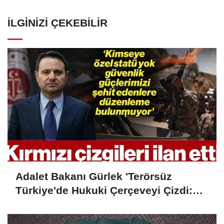
İLGINIZI ÇEKEBILIR
Adalet Bakanı Gürlek 'Terörsüz
Türkiye'de Hukuki Çerçeveyi Çizdi:
'Hiçbir Kişiye Özel Statü Tanınmıyor'