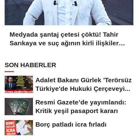
Medyada şantaj çetesi çöktü! Tahir
Sarıkaya ve suç ağının kirli ilişkiler
zinciri...
SON HABERLER
Adalet Bakanı Gürlek 'Terörsüz
Türkiye'de Hukuki Çerçeveyi...
Resmi Gazete’de yayımlandı:
Kritik yeşil pasaport kararı
Borç patladı icra fırladı