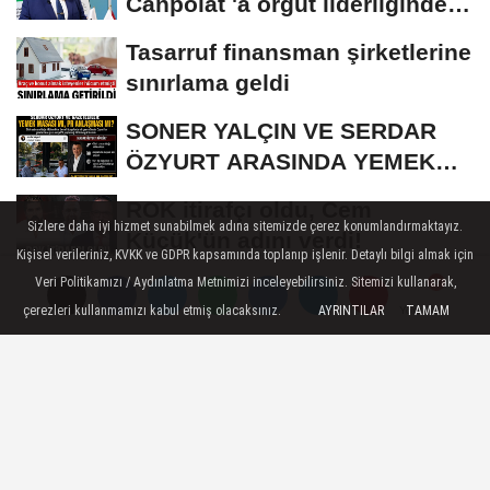
Canpolat 'a örgüt liderliğinden
iddianame...
Tasarruf finansman şirketlerine
sınırlama geldi
SONER YALÇIN VE SERDAR
ÖZYURT ARASINDA YEMEK
MASASI MI PR ANLAŞMASI...
ROK itirafçı oldu, Cem
Sizlere daha iyi hizmet sunabilmek adına sitemizde çerez konumlandırmaktayız.
Küçük'ün adını verdi!
Kişisel verileriniz, KVKK ve GDPR kapsamında toplanıp işlenir. Detaylı bilgi almak için
Veri Politikamızı / Aydınlatma Metnimizi inceleyebilirsiniz. Sitemizi kullanarak,
Akın Gürlek'ten 'internet
çerezleri kullanmamızı kabul etmiş olacaksınız.
AYRINTILAR
TAMAM
Yorumlar
Yorumlar
Yorumlar
gazeteciliği' için yasa sinyali:...
GÜNDEM
Yayınlanma: 11 Eylül 2023 - 12:31
FETÖ'den ceza alan CHP'li