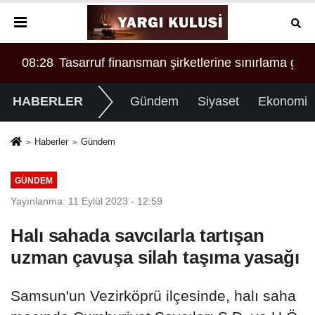
MI?
rgüt liderliğinden iddianame hazırlandı.. Tüm malvarlığı
8:28
Tasarruf finansman şirketlerine sınırlama geldi
00:34
SO
HABERLER
Gündem
Siyaset
Ekonomi
Haberler
Gündem
GÜNDEM
Yayınlanma: 11 Eylül 2023 - 12:59
Halı sahada savcılarla tartışan
uzman çavuşa silah taşıma yasağı
Samsun'un Vezirköprü ilçesinde, halı saha