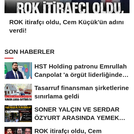
ROK itirafçı oldu, Cem Küçük'ün adını
verdi!
SON HABERLER
HST Holding patronu Emrullah
Canpolat 'a örgüt liderliğinden
iddianame...
Tasarruf finansman şirketlerine
sınırlama geldi
SONER YALÇIN VE SERDAR
ÖZYURT ARASINDA YEMEK
MASASI MI PR ANLAŞMASI...
ROK itirafçı oldu, Cem