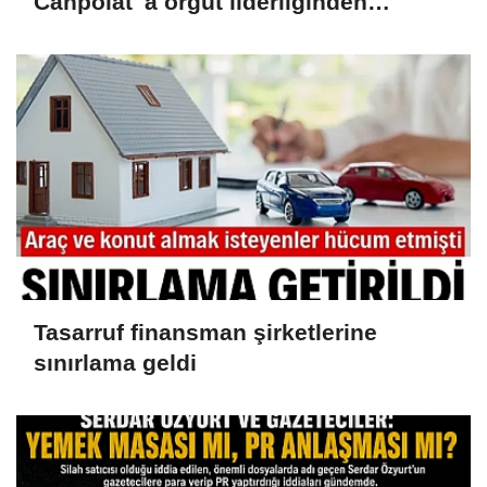
Canpolat 'a örgüt liderliğinden
iddianame hazırlandı.. Tüm
malvarlığına el konuldu
Tasarruf finansman şirketlerine
sınırlama geldi