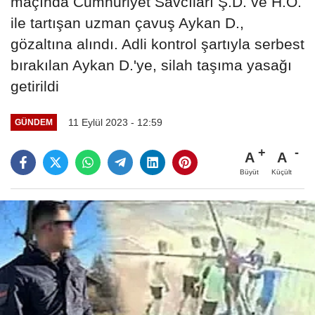
maçında Cumhuriyet Savcıları Ş.D. ve H.Ö.
ile tartışan uzman çavuş Aykan D.,
gözaltına alındı. Adli kontrol şartıyla serbest
bırakılan Aykan D.'ye, silah taşıma yasağı
getirildi
11 Eylül 2023 - 12:59
GÜNDEM
A
A
Büyüt
Küçült