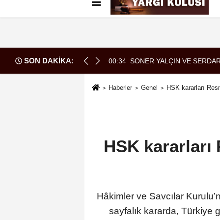
Künye
İletişim
Çerez Politikası
G
SON DAKİKA:
ARASINDA YEMEK MASASI MI PR ANLAŞMASI MI?
00:34
SONER YALÇIN VE SERDAR
Haberler
Genel
HSK kararları Resm
HSK kararları 
Hâkimler ve Savcılar Kurulu’nu
sayfalık kararda, Türkiye 