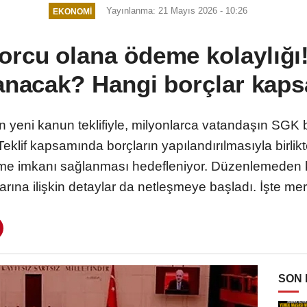
Yayınlanma: 21 Mayıs 2026 - 10:26
EKONOMI
rcu olana ödeme kolaylığı!
lanacak? Hangi borçlar kap
yeni kanun teklifiyle, milyonlarca vatandaşın SGK bo
eklif kapsamında borçların yapılandırılmasıyla birlikt
eme imkanı sağlanması hedefleniyor. Düzenlemeden k
arına ilişkin detaylar da netleşmeye başladı. İşte mera
SON