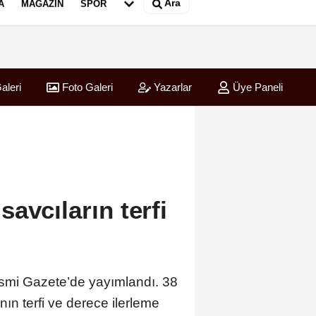
Ara
A
MAGAZIN
SPOR
aleri
Foto Galeri
Yazarlar
Üye Paneli
avcıların terfi
 Resmi Gazete’de yayımlandı. 38
ın terfi ve derece ilerleme