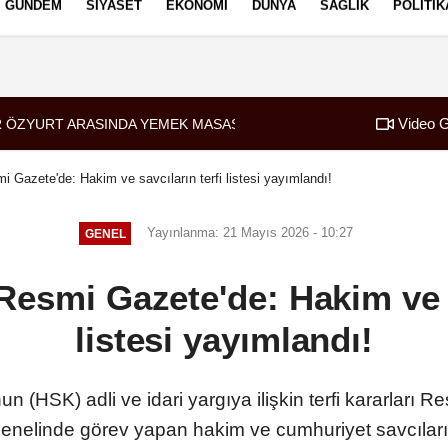
GÜNDEM
SIYASET
EKONOMI
DÜNYA
SAĞLIK
POLITIK
izlilik İlkeleri
Video G
 ÖZYURT ARASINDA YEMEK MASASI MI PR ANLAŞMASI MI?
i Gazete'de: Hakim ve savcıların terfi listesi yayımlandı!
Yayınlanma: 21 Mayıs 2026 - 10:27
GENEL
Resmi Gazete'de: Hakim ve s
listesi yayımlandı!
n (HSK) adli ve idari yargıya ilişkin terfi kararları
genelinde görev yapan hakim ve cumhuriyet savcıların