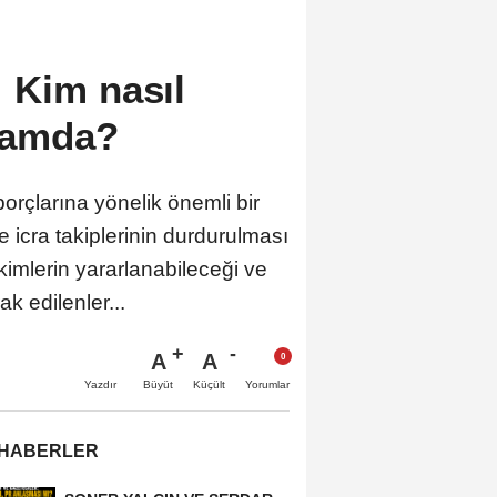
 Kim nasıl
samda?
rçlarına yönelik önemli bir
e icra takiplerinin durdurulması
imlerin yararlanabileceği ve
k edilenler...
A
A
Büyüt
Küçült
Yazdır
Yorumlar
 HABERLER