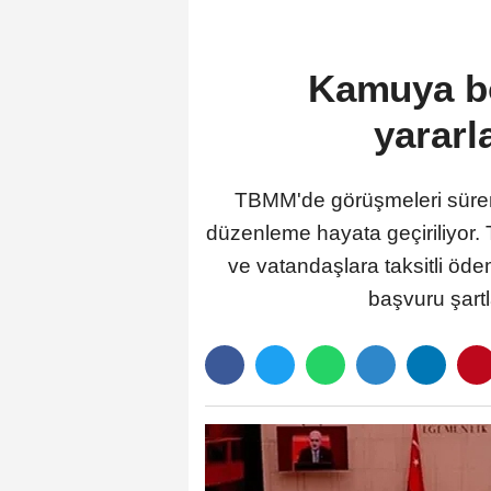
Kamuya bo
yarar
TBMM'de görüşmeleri süren 
düzenleme hayata geçiriliyor. T
ve vatandaşlara taksitli öd
başvuru şartl