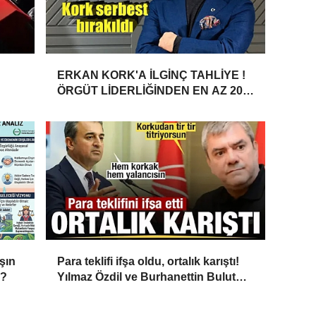
ERKAN KORK'A İLGİNÇ TAHLİYE !
ÖRGÜT LİDERLİĞİNDEN EN AZ 20
YILLA YARGILANIYORDU 4 AY
YATTI ÇIKTI!
şın
Para teklifi ifşa oldu, ortalık karıştı!
u?
Yılmaz Özdil ve Burhanettin Bulut
arasında kavga!