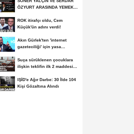
SONER YALÇIN VE SERDAR
ÖZYURT ARASINDA YEMEK
MASASI MI PR ANLAŞMASI...
ROK itirafçı oldu, Cem
Küçük'ün adını verdi!
Akın Gürlek'ten 'internet
gazeteciliği' için yasa
sinyali:...
Suça sürüklenen çocuklara
ilişkin teklifin ilk 2 maddesi
kabul edildi
IŞİD'e Ağır Darbe: 30 İlde 104
Kişi Gözaltına Alındı