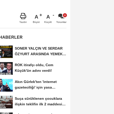
A
A
Büyüt
Küçült
Yazdır
Yorumlar
 HABERLER
SONER YALÇIN VE SERDAR
ÖZYURT ARASINDA YEMEK
MASASI MI PR ANLAŞMASI...
ROK itirafçı oldu, Cem
Küçük'ün adını verdi!
Akın Gürlek'ten 'internet
gazeteciliği' için yasa
sinyali:...
Suça sürüklenen çocuklara
ilişkin teklifin ilk 2 maddesi
kabul edildi