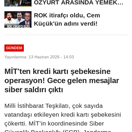
ÖZYURT ARASINDA YEMEK
MASASI MI PR ANLAŞMASI...
ROK itirafçı oldu, Cem
Küçük'ün adını verdi!
GÜNDEM
Yayınlanma: 13 Haziran 2026 - 14:03
MİT'ten kredi kartı şebekesine
operasyon! Gece gelen mesajlar
siber saldırı çıktı
Milli İstihbarat Teşkilatı, çok sayıda
vatandaşı etkileyen kredi kartı şebekesini
çökertti. MİT’in koordinesinde Siber