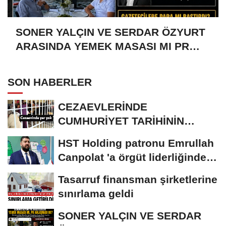
SONER YALÇIN VE SERDAR ÖZYURT
ARASINDA YEMEK MASASI MI PR
ANLAŞMASI MI?
SON HABERLER
CEZAEVLERİNDE
CUMHURİYET TARİHİNİN
REKORU KIRILDI 433 BİN 520
HST Holding patronu Emrullah
KİŞİ...
Canpolat 'a örgüt liderliğinden
iddianame...
Tasarruf finansman şirketlerine
sınırlama geldi
SONER YALÇIN VE SERDAR