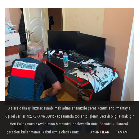
Sizlere daha iyi hizmet sunabilmek adına sitemizde çerez konumlandırmaktayız.
Olayın organize bir siber faaliyet niteliği
Kişisel verileriniz, KVKK ve GDPR kapsamında toplanıp işlenir. Detaylı bilgi almak için
taşıdığının değerlendirilmesi üzerine MİT
Veri Politikamızı / Aydınlatma Metnimizi inceleyebilirsiniz. Sitemizi kullanarak,
çerezleri kullanmamızı kabul etmiş olacaksınız.
AYRINTILAR
TAMAM
Yorumlar
Yorumlar
Yorumlar
harekete geçti.