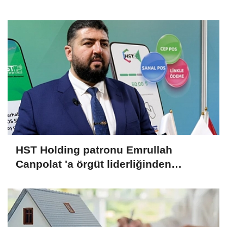
520 KİŞİ VAR!
HST Holding patronu Emrullah
Canpolat 'a örgüt liderliğinden
iddianame hazırlandı.. Tüm
malvarlığına el konuldu