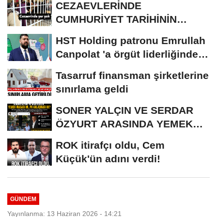
CEZAEVLERİNDE
CUMHURİYET TARİHİNİN
REKORU KIRILDI 433 BİN 520
HST Holding patronu Emrullah
KİŞİ...
Canpolat 'a örgüt liderliğinden
iddianame...
Tasarruf finansman şirketlerine
sınırlama geldi
SONER YALÇIN VE SERDAR
ÖZYURT ARASINDA YEMEK
MASASI MI PR ANLAŞMASI...
ROK itirafçı oldu, Cem
Küçük'ün adını verdi!
GÜNDEM
Yayınlanma: 13 Haziran 2026 - 14:21