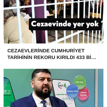
CEZAEVLERİNDE CUMHURİYET
TARİHİNİN REKORU KIRILDI 433 BİN
520 KİŞİ VAR!