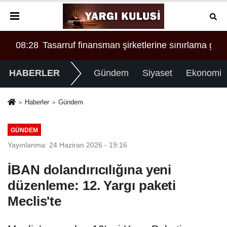
ASI MI?
 'a örgüt liderliğinden iddianame hazırlandı.. Tüm malv
08:28
Tasarruf finansman şirketlerine sınırlama geld
00:
HABERLER
Gündem
Siyaset
Ekonomi
Haberler
Gündem
GÜNDEM
Yayınlanma: 24 Haziran 2026 - 19:16
İBAN dolandırıcılığına yeni
düzenleme: 12. Yargı paketi
Meclis'te