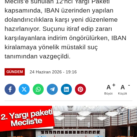
Meclis’e sunulan 12'nci Yargı Paketi
kapsamında, IBAN üzerinden yapılan
dolandırıcılıklara karşı yeni düzenleme
hazırlanıyor. Suçunu itiraf edip zararı
karşılayanlara indirim öngörülürken, IBAN
kiralamaya yönelik müstakil suç
tanımından vazgeçildi.
24 Haziran 2026 - 19:16
GÜNDEM
A
A
Büyüt
Küçült