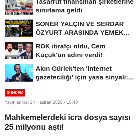
Tasarruf finansman şirketlerine
sınırlama geldi
SONER YALÇIN VE SERDAR
ÖZYURT ARASINDA YEMEK
MASASI MI PR ANLAŞMASI...
ROK itirafçı oldu, Cem
Küçük'ün adını verdi!
Akın Gürlek'ten 'internet
gazeteciliği' için yasa sinyali:...
GÜNDEM
Yayınlanma: 24 Haziran 2026 - 10:49
Mahkemelerdeki icra dosya sayısı
25 milyonu aştı!